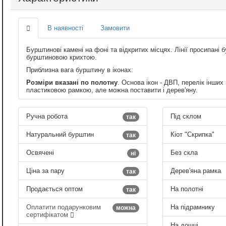
В наявності
Замовити
Бурштинові камені на фоні та відкритих місцях. Лінії просипан
бурштиновою крихтою.
Приблизна вага бурштину в іконах:
Розміри вказані по полотну
. Основа ікон - ДВП, перелік інших
пластиковою рамкою, але можна поставити і дерев'яну.
Ручна робота
Під склом
так
Натуральний бурштин
Кіот "Скрипка"
так
Освячені
Без скла
ні
Ціна за пару
Дерев'яна рамка
так
Продається оптом
На полотні
так
Оплатити подарунковим
На підрамнику
можна
сертифікатом
На дошці