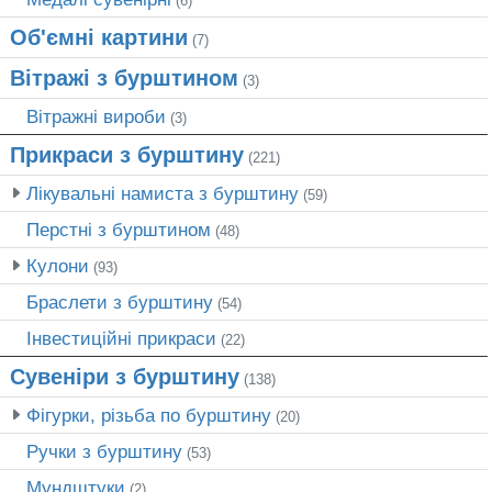
(6)
Об'ємні картини
(7)
Вітражі з бурштином
(3)
Вітражні вироби
(3)
Прикраси з бурштину
(221)
Лікувальні намиста з бурштину
(59)
Перстні з бурштином
(48)
Кулони
(93)
Браслети з бурштину
(54)
Інвестиційні прикраси
(22)
Сувеніри з бурштину
(138)
Фігурки, різьба по бурштину
(20)
Ручки з бурштину
(53)
Мундштуки
(2)