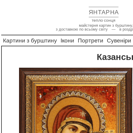
ЯНТАРНА
тепло сонця
майстерня картин з бурштину,
з доставкою по всьому світу — в роздр
Картини з бурштину
Ікони
Портрети
Сувеніри
Казансь