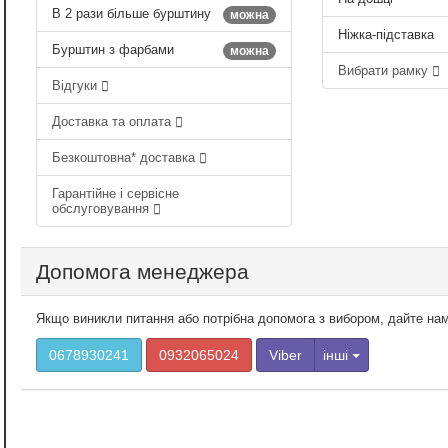
В 2 рази більше бурштину
можна
Ніжка-підставка
Бурштин з фарбами
можна
Вибрати рамку
Відгуки
Доставка та оплата
Безкоштовна* доставка
Гарантійне і сервісне
обслуговування
Допомога менеджера
Якщо виникли питання або потрібна допомога з вибором, дайте на
0678930241
0932065024
Viber
інші