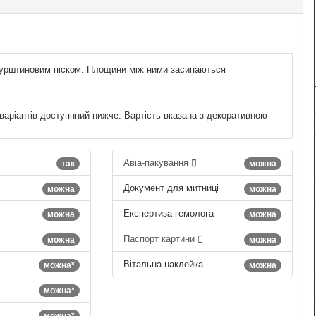
і бурштиновим піском. Площини між ними засипаються
 варіантів доступнний нижче. Вартість вказана з декоративною
Авіа-пакування
так
можна
Документ для митниці
можна
можна
Експертиза гемолога
можна
можна
Паспорт картини
можна
можна
Вітальна наклейка
можна*
можна
можна*
можна*