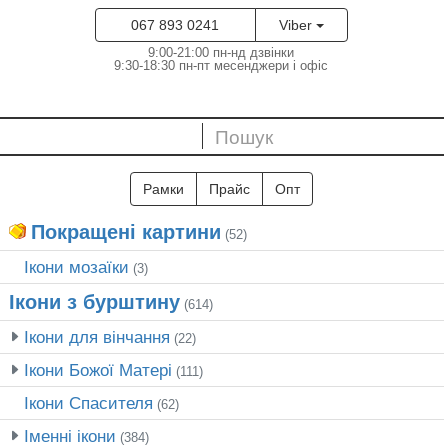
067 893 0241
Viber
9:00-21:00 пн-нд дзвінки
9:30-18:30 пн-пт месенджери і офіс
Рамки
Прайс
Опт
Покращені картини
(52)
Ікони мозаїки
(3)
Ікони з бурштину
(614)
Ікони для вінчання
(22)
Ікони Божої Матері
(111)
Ікони Спасителя
(62)
Іменні ікони
(384)