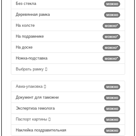
Без стекла
можно
Деревянная рамка
можно
На холсте
можно*
На подрамнике
можно*
На доске
можно*
Ножка-подставка
можно*
Выбрать рамку
Авиа-упаковка
можно
Документ для таможни
можно
Экспертиза гемолога
можно
Паспорт картины
можно
Наклейка поздравительная
можно