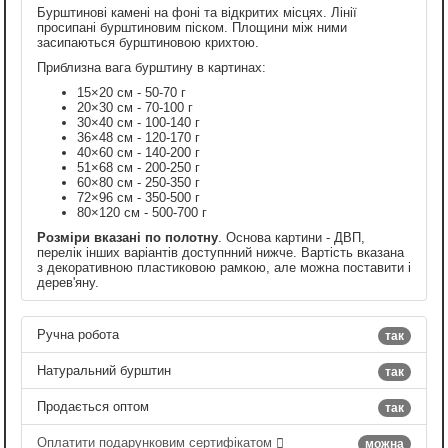
Бурштинові камені на фоні та відкритих місцях. Лінії
просипані бурштиновим піском. Площини між ними
засипаються бурштиновою крихтою.
Приблизна вага бурштину в картинах:
15×20 см - 50-70 г
20×30 см - 70-100 г
30×40 см - 100-140 г
36×48 см - 120-170 г
40×60 см - 140-200 г
51×68 см - 200-250 г
60×80 см - 250-350 г
72×96 см - 350-500 г
80×120 см - 500-700 г
Розміри вказані по полотну
. Основа картини - ДВП,
перелік інших варіантів доступнний нижче. Вартість вказана
з декоративною пластиковою рамкою, але можна поставити і
дерев'яну.
Ручна робота
так
Натуральний бурштин
так
Продається оптом
так
Оплатити подарунковим сертифікатом
можна