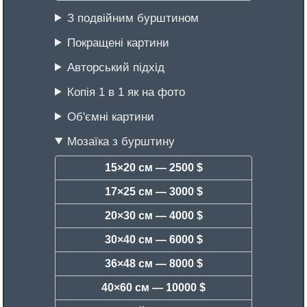
З подвійним бурштином
Покращені картини
Авторський підхід
Копія 1 в 1 як на фото
Об'ємні картини
Мозаїка з бурштину
15×20 см —
2500 $
17×25 см —
3000 $
20×30 см —
4000 $
30×40 см —
6000 $
36×48 см —
8000 $
40×60 см —
10000 $