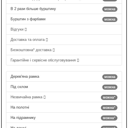
В 2 рази більше бурштину
можна
Бурштин з фарбами
можна
Відгуки
Доставка та оплата
Безкоштовна* доставка
Гарантійне і сервісне обслуговування
Дерев'яна рамка
можна
Під склом
можна
Незвичайна рамка
можна*
На полотні
можна*
На підрамнику
можна*
На дошці