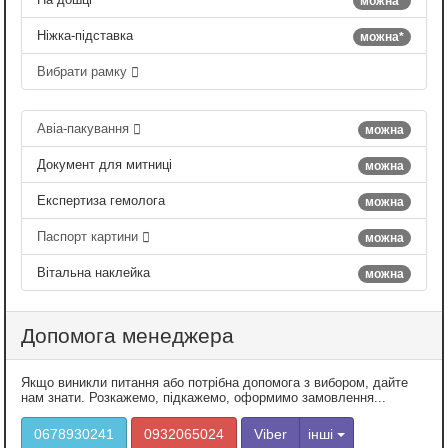
можна*
Ніжка-підставка
можна*
Вибрати рамку
Авіа-пакування
можна
Документ для митниці
можна
Експертиза гемолога
можна
Паспорт картини
можна
Вітальна наклейка
можна
Допомога менеджера
Якщо виникли питання або потрібна допомога з вибором, дайте
нам знати. Розкажемо, підкажемо, оформимо замовлення...
0678930241
0932065024
Viber
інші