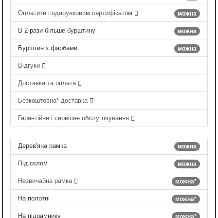
Оплатити подарунковим сертифікатом
можна
В 2 рази більше бурштину
можна
Бурштин з фарбами
можна
Відгуки
Доставка та оплата
Безкоштовна* доставка
Гарантійне і сервісне обслуговування
Дерев'яна рамка
можна
Під склом
можна
Незвичайна рамка
можна*
На полотні
можна*
На підрамнику
можна*