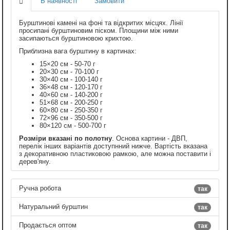
В наявності
Замовити
Бурштинові камені на фоні та відкритих місцях. Лінії
просипані бурштиновим піском. Площини між ними
засипаються бурштиновою крихтою.
Приблизна вага бурштину в картинах:
15×20 см - 50-70 г
20×30 см - 70-100 г
30×40 см - 100-140 г
36×48 см - 120-170 г
40×60 см - 140-200 г
51×68 см - 200-250 г
60×80 см - 250-350 г
72×96 см - 350-500 г
80×120 см - 500-700 г
Розміри вказані по полотну
. Основа картини - ДВП,
перелік інших варіантів доступнний нижче. Вартість вказана
з декоративною пластиковою рамкою, але можна поставити і
дерев'яну.
Ручна робота
так
Натуральний бурштин
так
Продається оптом
так