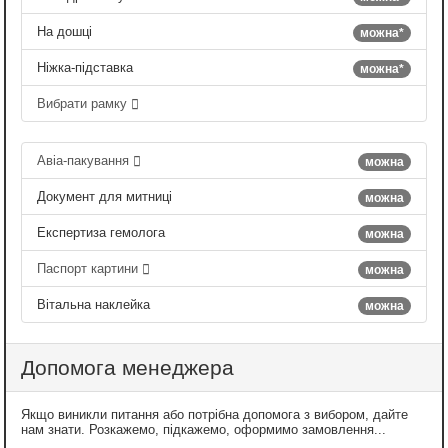
На дошці
можна*
Ніжка-підставка
можна*
Вибрати рамку
Авіа-пакування
можна
Документ для митниці
можна
Експертиза гемолога
можна
Паспорт картини
можна
Вітальна наклейка
можна
Допомога менеджера
Якщо виникли питання або потрібна допомога з вибором, дайте
нам знати. Розкажемо, підкажемо, оформимо замовлення...