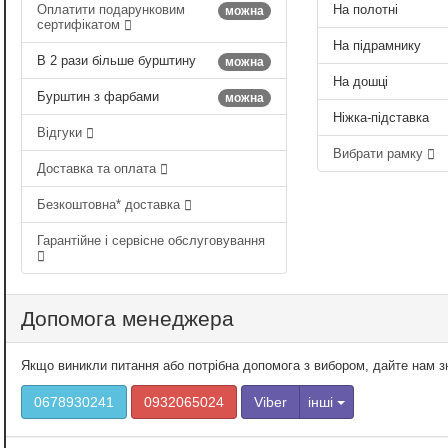
Оплатити подарунковим
На полотні
можна
сертифікатом
На підрамнику
В 2 рази більше бурштину
можна
На дошці
Бурштин з фарбами
можна
Ніжка-підставка
Відгуки
Вибрати рамку
Доставка та оплата
Безкоштовна* доставка
Гарантійне і сервісне обслуговування
Допомога менеджера
Якщо виникли питання або потрібна допомога з вибором, дайте нам 
0678930241
0932065024
Viber
інші