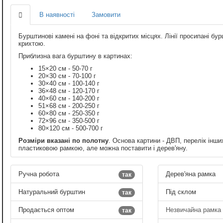
В наявності
Замовити
Бурштинові камені на фоні та відкритих місцях. Лінії просипані 
крихтою.
Приблизна вага бурштину в картинах:
15×20 см - 50-70 г
20×30 см - 70-100 г
30×40 см - 100-140 г
36×48 см - 120-170 г
40×60 см - 140-200 г
51×68 см - 200-250 г
60×80 см - 250-350 г
72×96 см - 350-500 г
80×120 см - 500-700 г
Розміри вказані по полотну
. Основа картини - ДВП, перелік інши
пластиковою рамкою, але можна поставити і дерев'яну.
Ручна робота
Дерев'яна рамка
так
Натуральний бурштин
Під склом
так
Продається оптом
Незвичайна рамка
так