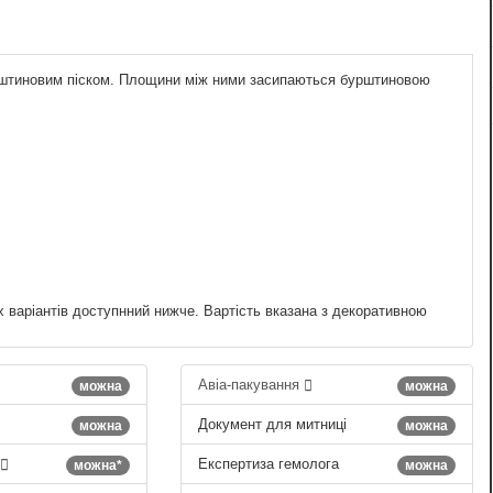
бурштиновим піском. Площини між ними засипаються бурштиновою
х варіантів доступнний нижче. Вартість вказана з декоративною
Авіа-пакування
можна
можна
Документ для митниці
можна
можна
Експертиза гемолога
можна*
можна