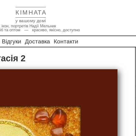
КІМНАТА
у вашому домі
 ікон, портретів Надії Мельник
іб та оптом — красиво, якісно, доступно
Відгуки
Доставка
Контакти
тасія 2