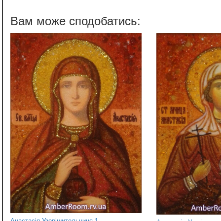
Анастасія Узорішительниця 1