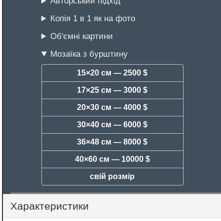
Авторський підхід
Копія 1 в 1 як на фото
Об'ємні картини
Мозаїка з бурштину
15×20 см —
2500 $
17×25 см —
3000 $
20×30 см —
4000 $
30×40 см —
6000 $
36×48 см —
8000 $
40×60 см —
10000 $
свій розмір
Характеристики