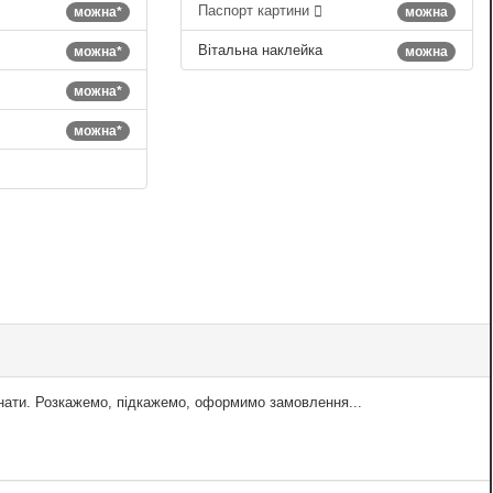
Паспорт картини
можна*
можна
Вітальна наклейка
можна*
можна
можна*
можна*
знати. Розкажемо, підкажемо, оформимо замовлення...