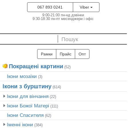
067 893 0241
Viber
9:00-21:00 пн-нд дзвінки
9:30-18:30 пн-пт месенджери і офіс
Рамки
Прайс
Опт
Покращені картини
(52)
Ікони мозаїки
(3)
Ікони з бурштину
(614)
Ікони для вінчання
(22)
Ікони Божої Матері
(111)
Ікони Спасителя
(62)
Іменні ікони
(384)