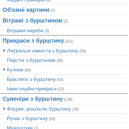
(6)
Об'ємні картини
(7)
Вітражі з бурштином
(3)
Вітражні вироби
(3)
Прикраси з бурштину
(221)
Лікувальні намиста з бурштину
(59)
Перстні з бурштином
(48)
Кулони
(93)
Браслети з бурштину
(54)
Інвестиційні прикраси
(22)
Сувеніри з бурштину
(138)
Фігурки, різьба по бурштину
(20)
Ручки з бурштину
(53)
Мундштуки
(2)