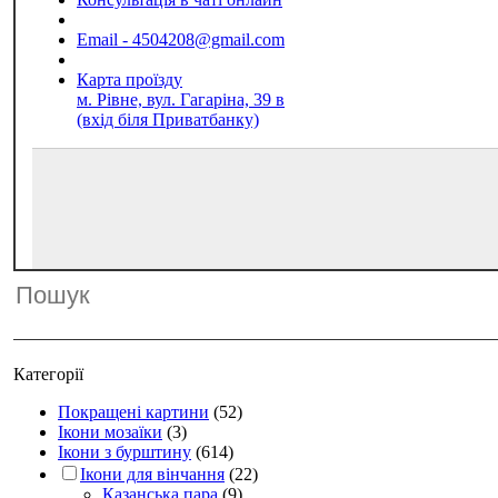
Email - 4504208@gmail.com
Карта проїзду
м. Рівне, вул. Гагаріна, 39 в
(вхід біля Приватбанку)
Категорії
Покращені картини
(52)
Ікони мозаїки
(3)
Ікони з бурштину
(614)
Ікони для вінчання
(22)
Казанська пара
(9)