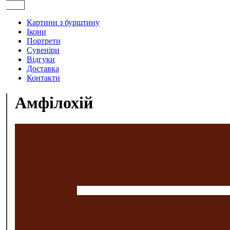
Картини з бурштину
Ікони
Портрети
Сувеніри
Відгуки
Доставка
Контакти
Амфілохій