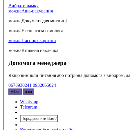
Вибрати рамку
можна
Авіа-пакування
можна
Документ для митниці
можна
Експертиза гемолога
можна
Паспорт картини
можна
Вітальна наклейка
Допомога менеджера
Якщо виникли питання або потрібна допомога з вибором, да
0678930241
0932065024
Viber
інші
Whatsapp
Telegram
Передзвонити Вам?
Консультація в чаті онлайн