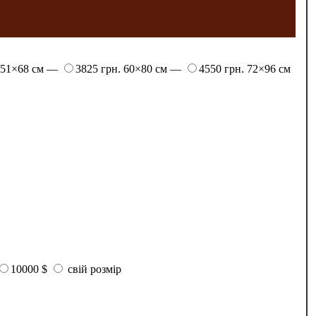
51×68 см —
3825 грн.
60×80 см —
4550 грн.
72×96 см
10000 $
свій розмір