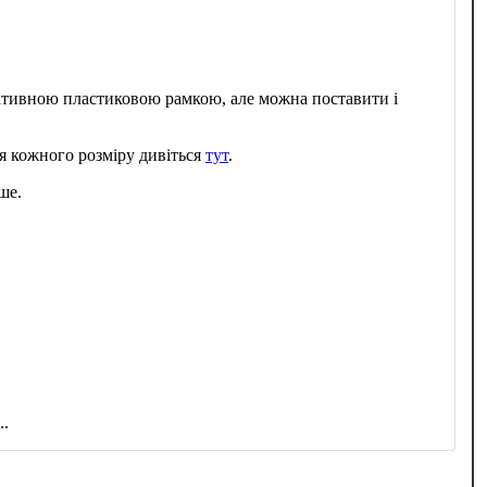
ративною пластиковою рамкою, але можна поставити і
я кожного розміру дивіться
тут
.
ше.
..