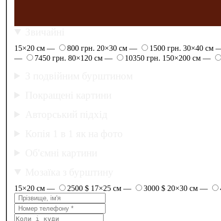
Звичайні
15×20 см —
800 грн.
20×30 см —
1500 грн.
30×40 см
—
7450 грн.
80×120 см —
10350 грн.
150×200 см —
З подвійним бурштином
Покращені картини
Авторський підхід
Копія 1 в 1 як на фото
Об'ємні картини
Мозаїка з бурштину
15×20 см —
2500 $
17×25 см —
3000 $
20×30 см —