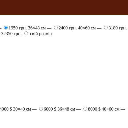
 —
1950 грн.
36×48 см —
2400 грн.
40×60 см —
3180 грн.
32350 грн.
свій розмір
4000 $
30×40 см —
6000 $
36×48 см —
8000 $
40×60 см —