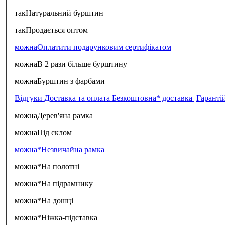
так
Натуральний бурштин
так
Продається оптом
можна
Оплатити подарунковим сертифікатом
можна
В 2 рази більше бурштину
можна
Бурштин з фарбами
Відгуки
Доставка та оплата
Безкоштовна* доставка
Гаранті
можна
Дерев'яна рамка
можна
Під склом
можна*
Незвичайна рамка
можна*
На полотні
можна*
На підрамнику
можна*
На дошці
можна*
Ніжка-підставка