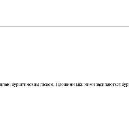
просипані бурштиновим піском. Площини між ними засипаються б