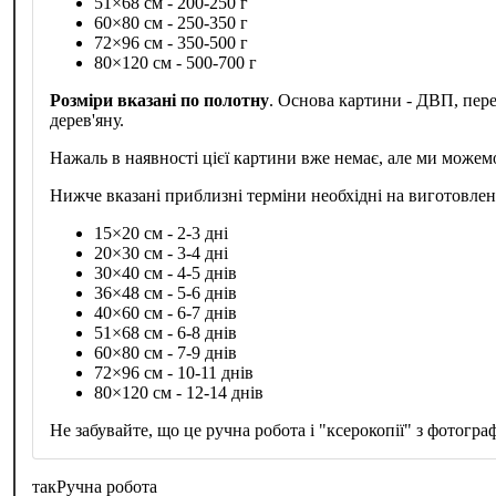
51×68 см - 200-250 г
60×80 см - 250-350 г
72×96 см - 350-500 г
80×120 см - 500-700 г
Розміри вказані по полотну
. Основа картини - ДВП, пер
дерев'яну.
Нажаль в наявності цієї картини вже немає, але ми можем
Нижче вказані приблизні терміни необхідні на виготовле
15×20 см - 2-3 дні
20×30 см - 3-4 дні
30×40 см - 4-5 днів
36×48 см - 5-6 днів
40×60 см - 6-7 днів
51×68 см - 6-8 днів
60×80 см - 7-9 днів
72×96 см - 10-11 днів
80×120 см - 12-14 днів
Не забувайте, що це ручна робота і "ксерокопії" з фотограф
так
Ручна робота