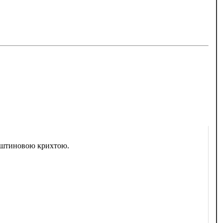
урштиновою крихтою.