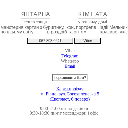
ЯНТАРНА
КІМНАТА
тепло сонця
у вашому домі
майстерня картин з бурштину, ікон, портретів Надії Мельник
 по всьому світу — в роздріб та оптом — красиво, якіс
067 893 0241
Viber
Viber
Telegram
Whatsapp
Email
Перезвонити Вам?
Карта проїзду
м. Рівне, вул. Богоявленська 5
(Екопласт, 6 поверх)
9:00-21:00 пн-нд дзвінки
9:30-18:30 пн-пт месенджери і офіс