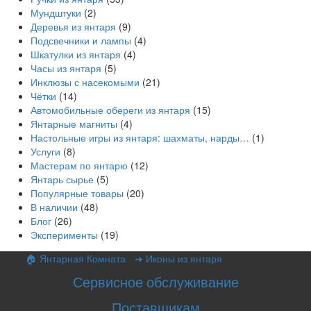
Мундштуки
(2)
Деревья из янтаря
(9)
Подсвечники и лампы
(4)
Шкатулки из янтаря
(4)
Часы из янтаря
(5)
Инклюзы с насекомыми
(21)
Чётки
(14)
Автомобильные обереги из янтаря
(15)
Янтарные магниты
(4)
Настольные игры из янтаря: шахматы, нарды…
(1)
Услуги
(8)
Мастерам по янтарю
(12)
Янтарь сырье
(5)
Популярные товары
(20)
В наличии
(48)
Блог
(26)
Эксперименты
(19)
🏠 Янтарная Комната
•
➜ Иконы из янтаря
•
Амфилохий
Сервисное обслуживание
Поставщикам