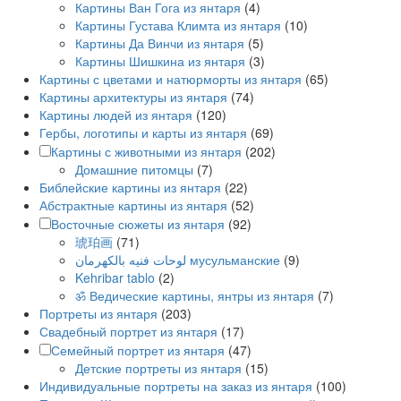
Картины Ван Гога из янтаря
(4)
Картины Густава Климта из янтаря
(10)
Картины Да Винчи из янтаря
(5)
Картины Шишкина из янтаря
(3)
Картины с цветами и натюрморты из янтаря
(65)
Картины архитектуры из янтаря
(74)
Картины людей из янтаря
(120)
Гербы, логотипы и карты из янтаря
(69)
Картины с животными из янтаря
(202)
Домашние питомцы
(7)
Библейские картины из янтаря
(22)
Абстрактные картины из янтаря
(52)
Восточные сюжеты из янтаря
(92)
琥珀画
(71)
لوحات فنيه بالكهرمان мусульманские
(9)
Kehribar tablo
(2)
ॐ Ведические картины, янтры из янтаря
(7)
Портреты из янтаря
(203)
Свадебный портрет из янтаря
(17)
Семейный портрет из янтаря
(47)
Детские портреты из янтаря
(15)
Индивидуальные портреты на заказ из янтаря
(100)