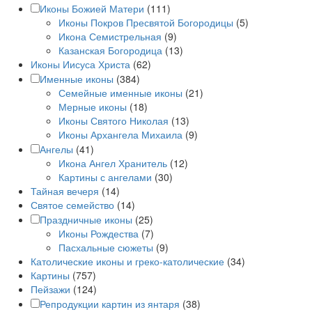
Иконы Божией Матери
(111)
Иконы Покров Пресвятой Богородицы
(5)
Икона Семистрельная
(9)
Казанская Богородица
(13)
Иконы Иисуса Христа
(62)
Именные иконы
(384)
Семейные именные иконы
(21)
Мерные иконы
(18)
Иконы Святого Николая
(13)
Иконы Архангела Михаила
(9)
Ангелы
(41)
Икона Ангел Хранитель
(12)
Картины с ангелами
(30)
Тайная вечеря
(14)
Святое семейство
(14)
Праздничные иконы
(25)
Иконы Рождества
(7)
Пасхальные сюжеты
(9)
Католические иконы и греко-католические
(34)
Картины
(757)
Пейзажи
(124)
Репродукции картин из янтаря
(38)