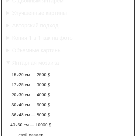
Улучшенные картины
Авторский подход
Копия 1 в 1 как на фото
Объемные картины
Янтарная мозаика
15×20 см —
2500 $
17×25 см —
3000 $
20×30 см —
4000 $
30×40 см —
6000 $
36×48 см —
8000 $
40×60 см —
10000 $
свой размер