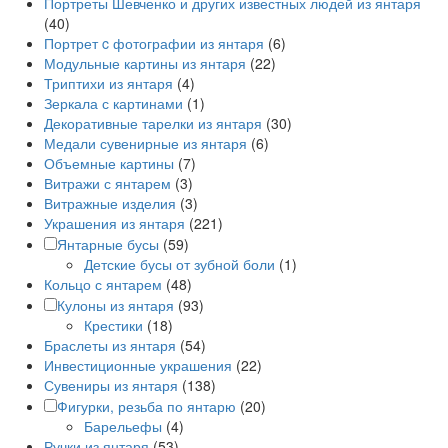
Портреты Шевченко и других известных людей из янтаря
(40)
Портрет c фотографии из янтаря
(6)
Модульные картины из янтаря
(22)
Триптихи из янтаря
(4)
Зеркала с картинами
(1)
Декоративные тарелки из янтаря
(30)
Медали сувенирные из янтаря
(6)
Объемные картины
(7)
Витражи с янтарем
(3)
Витражные изделия
(3)
Украшения из янтаря
(221)
Янтарные бусы
(59)
Детские бусы от зубной боли
(1)
Кольцо с янтарем
(48)
Кулоны из янтаря
(93)
Крестики
(18)
Браслеты из янтаря
(54)
Инвестиционные украшения
(22)
Сувениры из янтаря
(138)
Фигурки, резьба по янтарю
(20)
Барельефы
(4)
Ручки из янтаря
(53)