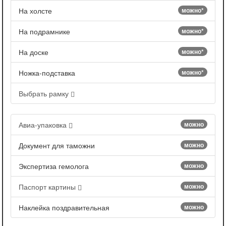
На холсте
можно*
На подрамнике
можно*
На доске
можно*
Ножка-подставка
можно*
Выбрать рамку
Авиа-упаковка
можно
Документ для таможни
можно
Экспертиза гемолога
можно
Паспорт картины
можно
Наклейка поздравительная
можно