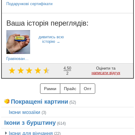
Подарункові сертифікати
Гравіювання на ID-браслеті
4,50
Оцінити та
написати відгук
2
Рамки
Прайс
Опт
Покращені картини
(52)
Ікони мозаїки
(3)
Ікони з бурштину
(614)
Ікони для вінчання
(22)