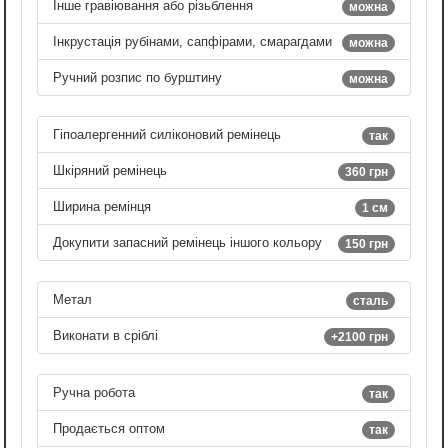
Інше гравіювання або різьблення
можна
Інкрустація рубінами, сапфірами, смарагдами
можна
Ручний розпис по бурштину
можна
Гіпоалергенний силіконовий ремінець
так
Шкіряний ремінець
360 грн
Ширина ремінця
1 см
Докупити запасний ремінець іншого кольору
150 грн
Метал
сталь
Виконати в сріблі
+2100 грн
Ручна робота
так
Продається оптом
так