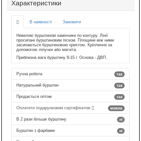
Характеристики
В наявності
Замовити
Невеликі бурштинові камінчики по контуру. Лінії
просипані бурштиновим піском. Площини між ними
засипаються бурштиновою крихтою. Кріплення за
допомогою ліпучки або магніта.
Приблизна вага бурштину 8-15 г. Основа - ДВП.
Ручна робота
так
Натуральний бурштин
так
Продається оптом
так
Оплатити подарунковим сертифікатом
можна
В 2 рази більше бурштину
ні
Бурштин з фарбами
ні