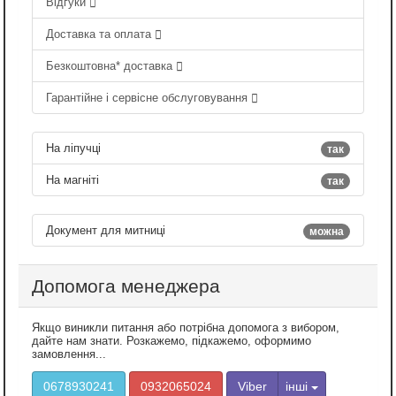
Відгуки
Доставка та оплата
Безкоштовна* доставка
Гарантійне і сервісне обслуговування
На ліпучці
так
На магніті
так
Документ для митниці
можна
Допомога менеджера
Якщо виникли питання або потрібна допомога з вибором,
дайте нам знати. Розкажемо, підкажемо, оформимо
замовлення...
0678930241
0932065024
Viber
інші