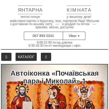
ЯНТАРНА
КІМНАТА
тепло сонця
у вашому домі
майстерня картин з бурштину, ікон, портретів Надії Мельник
з доставкою по всьому світу — в роздріб та оптом —
красиво, якісно, доступно
067 893 0241
Viber
9:00-21:00 пн-нд дзвінки
9:30-18:30 пн-пт месенджери і офіс
КАТАЛОГ
Автоіконка «Почаївськая
пара і Миколай» 1