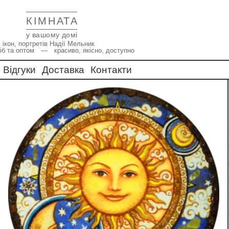
КІМНАТА
у вашому домі
 ікон, портретів Надії Мельник
іб та оптом — красиво, якісно, доступно
Відгуки
Доставка
Контакти