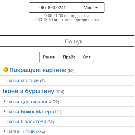
067 893 0241
Viber
9:00-21:00 пн-нд дзвінки
9:30-18:30 пн-пт месенджери і офіс
Рамки
Прайс
Опт
Покращені картини
(52)
Ікони мозаїки
(3)
Ікони з бурштину
(614)
Ікони для вінчання
(22)
Ікони Божої Матері
(111)
Ікони Спасителя
(62)
Іменні ікони
(384)