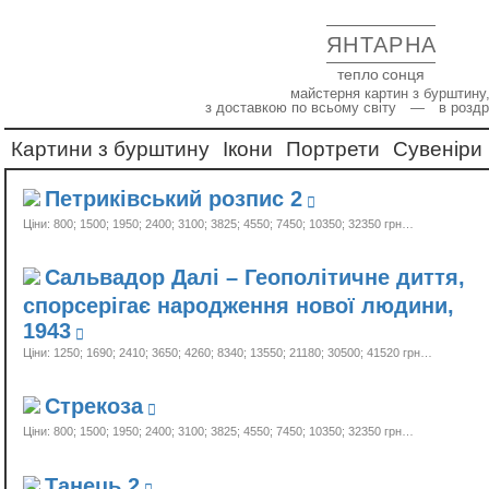
ЯНТАРНА
тепло сонця
майстерня картин з бурштину,
з доставкою по всьому світу — в роздр
Картини з бурштину
Ікони
Портрети
Сувеніри
Петриківський розпис 2
Ціни: 800; 1500; 1950; 2400; 3100; 3825; 4550; 7450; 10350;
32350 грн…
Сальвадор Далі – Геополітичне диття,
спорсерігає народження нової людини,
1943
Ціни: 1250; 1690; 2410; 3650; 4260; 8340; 13550; 21180; 30500;
41520 грн…
Стрекоза
Ціни: 800; 1500; 1950; 2400; 3100; 3825; 4550; 7450; 10350;
32350 грн…
Танець 2