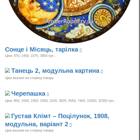
Сонце і Місяць, тарілка
Ціни: 970; 1450; 2375;
3850 грн…
Танець 2, модульна картина
Ціни вказані на сторінці товару
Черепашка
Ціни: 800; 1500; 1950; 2400; 3100; 3825; 4550; 7450; 10350;
32350 грн…
Густав Клімт – Поцілунок, 1908,
модульна, варіант 2
Ціни вказані на сторінці товару