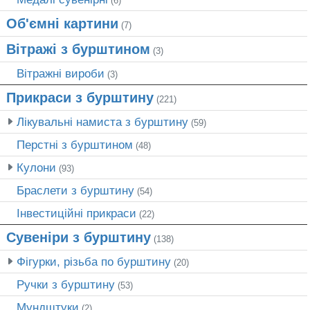
(6)
Об'ємні картини
(7)
Вітражі з бурштином
(3)
Вітражні вироби
(3)
Прикраси з бурштину
(221)
Лікувальні намиста з бурштину
(59)
Перстні з бурштином
(48)
Кулони
(93)
Браслети з бурштину
(54)
Інвестиційні прикраси
(22)
Сувеніри з бурштину
(138)
Фігурки, різьба по бурштину
(20)
Ручки з бурштину
(53)
Мундштуки
(2)