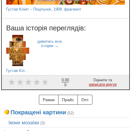
Густав Клімт – Поцілунок, 1908, фрагмент
Густав Клімт – Поцілунок, 1908, модульна, варіант 1
0,00
Оцінити та
написати відгук
0
Рамки
Прайс
Опт
Покращені картини
(52)
Ікони мозаїки
(3)