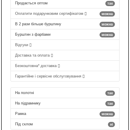
Продається оптом
так
Оплатити подарунковим сертифікатом
можна
В 2 рази більше бурштину
можна
Бурштин з фарбами
можна
Відгуки
Доставка та оплата
Безкоштовна* доставка
Гарантійне і сервісне обслуговування
На полотні
так
На підрамнику
так
Рамка
можна
Під склом
ні