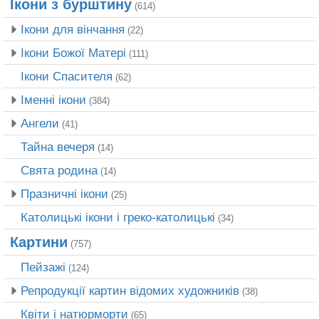
Ікони з бурштину
(614)
Ікони для вінчання
(22)
Ікони Божої Матері
(111)
Ікони Спасителя
(62)
Іменні ікони
(384)
Ангели
(41)
Тайна вечеря
(14)
Свята родина
(14)
Празничні ікони
(25)
Католицькі ікони і греко-католицькі
(34)
Картини
(757)
Пейзажі
(124)
Репродукції картин відомих художників
(38)
Квіти і натюрморти
(65)