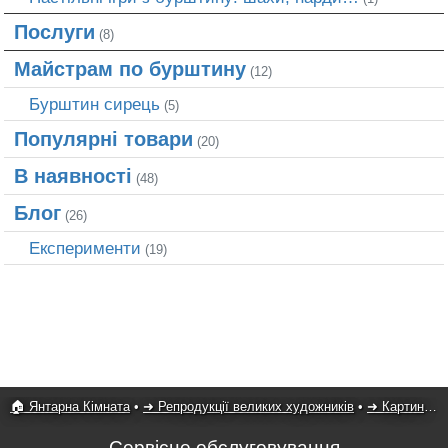
Послуги
(8)
Майстрам по бурштину
(12)
Бурштин сирець
(5)
Популярні товари
(20)
В наявності
(48)
Блог
(26)
Експерименти
(19)
🏠 Янтарна Кімната
•
➜ Репродукції великих художників
•
➜ Картини Густава Клімта
Сервісне обслуговування