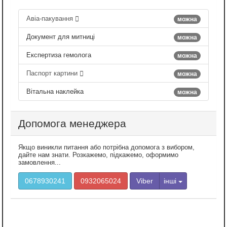
Авіа-пакування
можна
Документ для митниці
можна
Експертиза гемолога
можна
Паспорт картини
можна
Вітальна наклейка
можна
Допомога менеджера
Якщо виникли питання або потрібна допомога з вибором,
дайте нам знати. Розкажемо, підкажемо, оформимо
замовлення...
0678930241
0932065024
Viber
інші