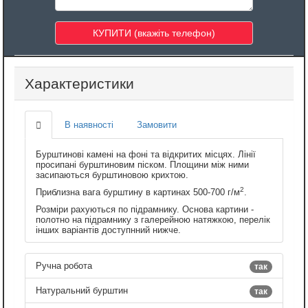
Характеристики
В наявності
Замовити
Бурштинові камені на фоні та відкритих місцях. Лінії
просипані бурштиновим піском. Площини між ними
засипаються бурштиновою крихтою.
2
Приблизна вага бурштину в картинах 500-700 г/м
.
Розміри рахуються по підрамнику. Основа картини -
полотно на підрамнику з галерейною натяжкою, перелік
інших варіантів доступнний нижче.
Ручна робота
так
Натуральний бурштин
так