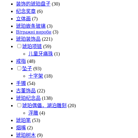
装饰的琥珀盘子
(30)
纪念奖章
(6)
立体画
(7)
琥珀嵌条玻璃
(3)
Вітражні вироби
(3)
琥珀装饰品
(221)
琥珀项链
(59)
儿童牙痛珠
(1)
戒指
(48)
坠子
(93)
十字架
(18)
手镯
(54)
古董饰品
(22)
琥珀纪念品
(138)
琥珀偶儡，湖泊雕刻
(20)
浮雕
(4)
琥珀笔
(53)
烟嘴
(2)
琥珀树木
(9)