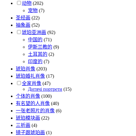
动物
(202)
宠物
(7)
圣经画
(22)
抽象画
(52)
琥珀亚洲画
(92)
中国的
(71)
伊斯兰教的
(9)
土耳其的
(2)
印度的
(7)
琥珀肖像
(203)
琥珀婚礼肖像
(17)
全家肖像
(47)
Дитячі портрети
(15)
个体的肖像
(100)
有名望的人肖像
(40)
一张老照片的肖像
(6)
琥珀模块画
(22)
三折画
(4)
镜子跟琥珀画
(1)