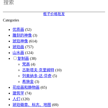
Categories
优质画
(52)
雕刻的神像
(3)
琥珀神像
(614)
琥珀画
(757)
山水画
(124)
复制画
(38)
梵高
(4)
古斯塔夫·克里姆特
(10)
列奥纳多·达·芬奇
(5)
希施金
(3)
花绘画和静物画
(65)
建筑学
(74)
人们
(120)
琥珀徽章、标志、地图
(69)