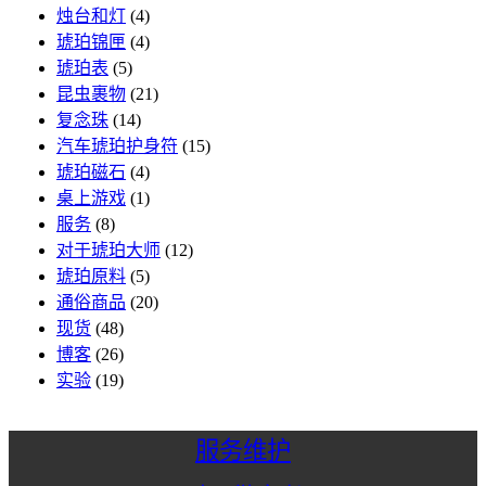
烛台和灯
(4)
琥珀锦匣
(4)
琥珀表
(5)
昆虫裹物
(21)
复念珠
(14)
汽车琥珀护身符
(15)
琥珀磁石
(4)
桌上游戏
(1)
服务
(8)
对于琥珀大师
(12)
琥珀原料
(5)
通俗商品
(20)
现货
(48)
博客
(26)
实验
(19)
服务维护