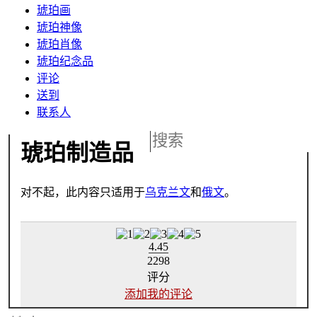
琥珀画
琥珀神像
琥珀肖像
琥珀纪念品
评论
送到
联系人
琥珀制造品
对不起，此内容只适用于
乌克兰文
和
俄文
。
4.45
2298
评分
添加我的评论