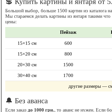
💲 Купить картины и янтаря от 5
Большой выбор, больше 1500 картин из каталога н
Мы стараемся делать картины из янтаря такими что
цены:
Пейзаж
15×15 см
600
15×20 см
800
20×30 см
1500
30×40 см
1700
другие размеры — с
🔔 Без аванса
Если заказ
до 1000 грн.
, то аванс не нужен. Если б