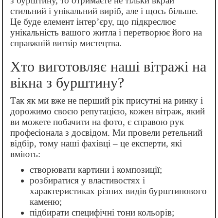
з бурштину, то отримаєте не тільки вкрай
стильний і унікальний виріб, але і щось більше.
Це буде елемент інтер’єру, що підкреслює
унікальність вашого житла і перетворює його на
справжній витвір мистецтва.
Хто виготовляє наші вітражі на
вікна з бурштину?
Так як ми вже не перший рік присутні на ринку і
дорожимо своєю репутацією, кожен вітраж, який
ви можете побачити на фото, є справою рук
професіонала з досвідом. Ми провели ретельний
відбір, тому наші фахівці – це експерти, які
вміють:
створювати картини і композиції;
розбиратися у властивостях і
характеристиках різних видів бурштинового
каменю;
підбирати специфічні тони кольорів;