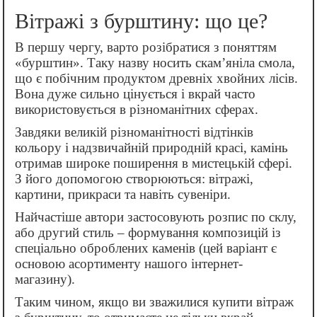
Вітражі з бурштину: що це?
В першу чергу, варто розібратися з поняттям
«бурштин». Таку назву носить скам’яніла смола,
що є побічним продуктом древніх хвойних лісів.
Вона дуже сильно цінується і вкрай часто
використовується в різноманітних сферах.
Завдяки великій різноманітності відтінків
кольору і надзвичайнiй природній красі, камінь
отримав широке поширення в мистецькій сфері.
З його допомогою створюються: вітражі,
картини, прикраси та навіть сувеніри.
Найчастіше автори застосовують розпис по склу,
або другий стиль – формування композицій із
спеціально оброблених каменів (цей варіант є
основою асортименту нашого інтернет-
магазину).
Таким чином, якщо ви зважилися купити вітраж