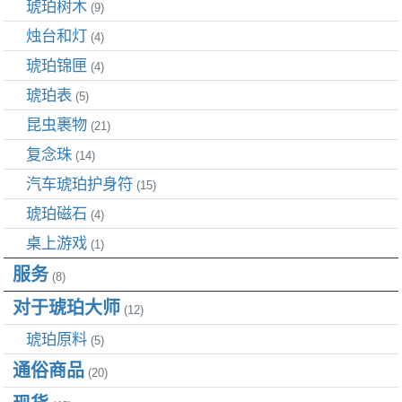
琥珀树木
(9)
烛台和灯
(4)
琥珀锦匣
(4)
琥珀表
(5)
昆虫裹物
(21)
复念珠
(14)
汽车琥珀护身符
(15)
琥珀磁石
(4)
桌上游戏
(1)
服务
(8)
对于琥珀大师
(12)
琥珀原料
(5)
通俗商品
(20)