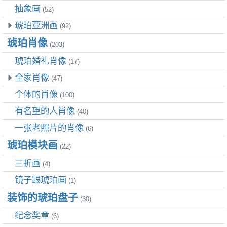
抽象画
(52)
琥珀亚洲画
(92)
琥珀肖像
(203)
琥珀婚礼肖像
(17)
全家肖像
(47)
个体的肖像
(100)
有名望的人肖像
(40)
一张老照片的肖像
(6)
琥珀模块画
(22)
三折画
(4)
镜子跟琥珀画
(1)
装饰的琥珀盘子
(30)
纪念奖章
(6)