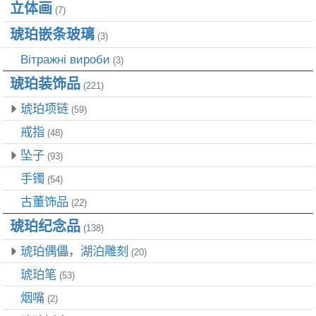
立体画
(7)
琥珀嵌条玻璃
(3)
Вітражні вироби
(3)
琥珀装饰品
(221)
琥珀项链
(59)
戒指
(48)
坠子
(93)
手镯
(54)
古董饰品
(22)
琥珀纪念品
(138)
琥珀偶儡，湖泊雕刻
(20)
琥珀笔
(53)
烟嘴
(2)