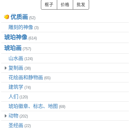
优质画
(52)
雕刻的神像
(3)
琥珀神像
(614)
琥珀画
(757)
山水画
(124)
复制画
(38)
花绘画和静物画
(65)
建筑学
(74)
人们
(120)
琥珀徽章、标志、地图
(69)
动物
(202)
圣经画
(22)