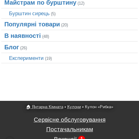
Майстрам по бурштину
(12)
Бурштин сирець
(5)
Популярні товари
(20)
В наявності
(48)
Блог
(26)
Експерименти
(19)
🏠 Янтарна Кімната
•
Кулони
•
Кулон «Рибка»
Сервісне обслуговування
Постачальникам