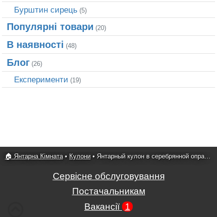
Бурштин сирець
(5)
Популярні товари
(20)
В наявності
(48)
Блог
(26)
Експерименти
(19)
🏠 Янтарна Кімната
•
Кулони
•
Янтарный кулон в серебрянной оправе 5
Сервісне обслуговування
Постачальникам
Вакансії
1