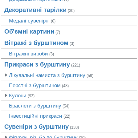
Декоративні тарілки
(30)
Медалі сувенірні
(6)
Об'ємні картини
(7)
Вітражі з бурштином
(3)
Вітражні вироби
(3)
Прикраси з бурштину
(221)
Лікувальні намиста з бурштину
(59)
Перстні з бурштином
(48)
Кулони
(93)
Браслети з бурштину
(54)
Інвестиційні прикраси
(22)
Сувеніри з бурштину
(138)
Фігурки, різьба по бурштину
(20)