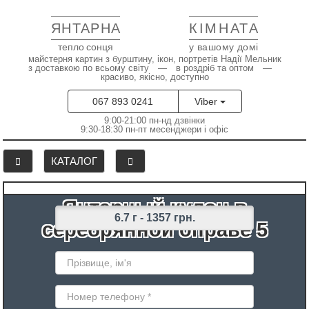
ЯНТАРНА
КІМНАТА
тепло сонця
у вашому домі
майстерня картин з бурштину, ікон, портретів Надії Мельник
з доставкою по всьому світу — в роздріб та оптом —
красиво, якісно, доступно
067 893 0241
Viber
9:00-21:00 пн-нд дзвінки
9:30-18:30 пн-пт месенджери і офіс
КАТАЛОГ
Янтарный кулон в
6.7 г -
1357 грн.
серебрянной оправе 5