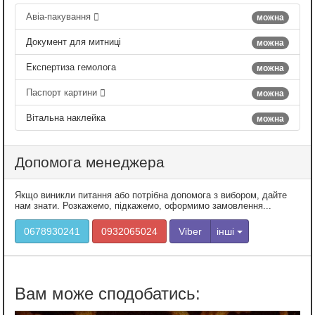
Авіа-пакування
можна
Документ для митниці
можна
Експертиза гемолога
можна
Паспорт картини
можна
Вітальна наклейка
можна
Допомога менеджера
Якщо виникли питання або потрібна допомога з вибором, дайте
нам знати. Розкажемо, підкажемо, оформимо замовлення...
0678930241
0932065024
Viber
інші