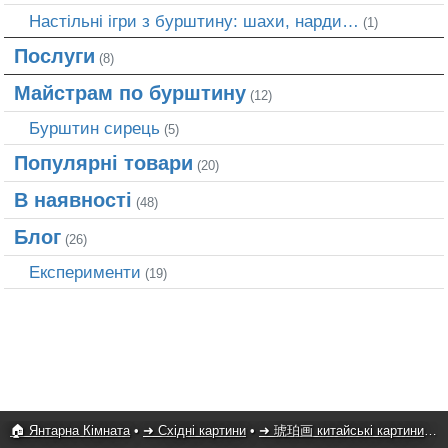
Настільні ігри з бурштину: шахи, нарди…
(1)
Послуги
(8)
Майстрам по бурштину
(12)
Бурштин сирець
(5)
Популярні товари
(20)
В наявності
(48)
Блог
(26)
Експерименти
(19)
🏠 Янтарна Кімната
•
➜ Східні картини
•
➜ 琥珀画 китайські картини
•
Ж