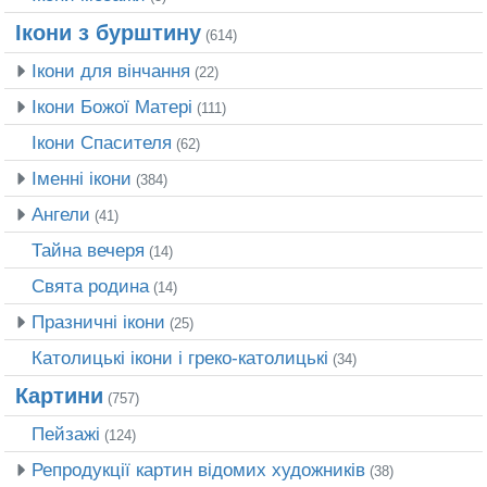
Ікони з бурштину
(614)
Ікони для вінчання
(22)
Ікони Божої Матері
(111)
Ікони Спасителя
(62)
Іменні ікони
(384)
Ангели
(41)
Тайна вечеря
(14)
Свята родина
(14)
Празничні ікони
(25)
Католицькі ікони і греко-католицькі
(34)
Картини
(757)
Пейзажі
(124)
Репродукції картин відомих художників
(38)