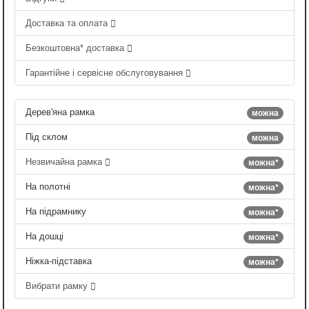
Доставка та оплата
Безкоштовна* доставка
Гарантійне і сервісне обслуговування
Дерев'яна рамка
можна
Під склом
можна
Незвичайна рамка
можна*
На полотні
можна*
На підрамнику
можна*
На дошці
можна*
Ніжка-підставка
можна*
Вибрати рамку