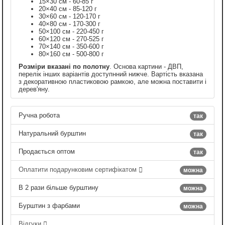
15×30 см - 60-85 г
20×40 см - 85-120 г
30×60 см - 120-170 г
40×80 см - 170-300 г
50×100 см - 220-450 г
60×120 см - 270-525 г
70×140 см - 350-600 г
80×160 см - 500-800 г
Розміри вказані по полотну
. Основа картини - ДВП,
перелік інших варіантів доступнний нижче. Вартість вказана
з декоративною пластиковою рамкою, але можна поставити і
дерев'яну.
Ручна робота
так
Натуральний бурштин
так
Продається оптом
так
Оплатити подарунковим сертифікатом
можна
В 2 рази більше бурштину
можна
Бурштин з фарбами
можна
Відгуки