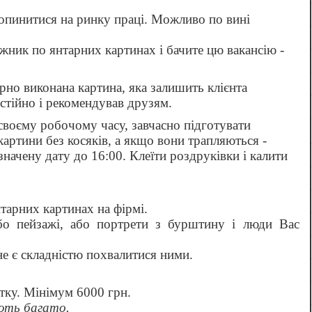
опинитися на ринку праці. Можливо по вині
ник по янтарних картинах і бачите цю вакансію -
гарно виконана картина, яка залишить клієнта
стійно і рекомендував друзям.
своєму робочому часу, завчасно підготувати
картини без косяків, а якщо вони трапляються -
значену дату до 16:00. Клеїти роздруківки і калити
тарних картинах на фірмі.
або пейзажі, або портрети з бурштину і люди Вас
не є складністю похвалитися ними.
ітку. Мінімум 6000 грн.
ють багато.