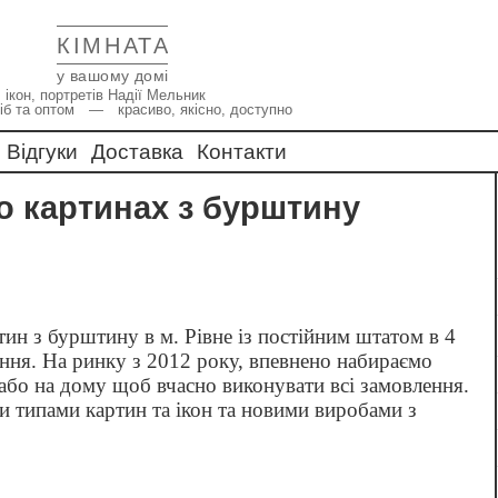
КІМНАТА
у вашому домі
 ікон, портретів Надії Мельник
іб та оптом — красиво, якісно, доступно
Відгуки
Доставка
Контакти
по картинах з бурштину
тин з бурштину в м. Рівне із постійним штатом в 4
ння. На ринку з 2012 року, впевнено набираємо
або на дому щоб вчасно виконувати всі замовлення.
и типами картин та ікон та новими виробами з