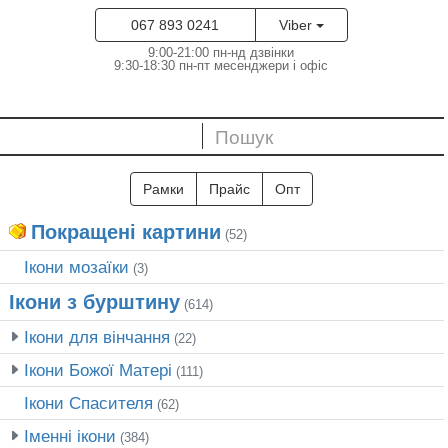
067 893 0241
Viber
9:00-21:00 пн-нд дзвінки
9:30-18:30 пн-пт месенджери і офіс
Рамки
Прайс
Опт
Покращені картини
(52)
Ікони мозаїки
(3)
Ікони з бурштину
(614)
Ікони для вінчання
(22)
Ікони Божої Матері
(111)
Ікони Спасителя
(62)
Іменні ікони
(384)