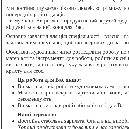
Ми постійно шукаємо цікавих людей, котрі можуть 
попередніх роботодавців.
І тому якщо Ви реально продуктивний, крутий худож
відгукніться на неї, вона для Вас.
Основне завдання для цієї спеціальності - вчасно і 
задоволеним покупкою, щоб він звертався до нас по
Обов'язки художника: чітко розподілити роботу по 
матеріали та інструменти для роботи, робити якісні 
виправляти, здати готову суху лаковану роботу в на
крихту для себе.
Ця робота для Вас якщо:
Ви маєте досвід роботи художником саме по ян
Малюєте гарні яскраві картини або ікони, 
рекомендують.
Ви маєте приклади робіт або їх фото і для Вас 
Наші переваги:
Достойна стабільна зарплата. Оплата від вироб
Хороші продуктивні художники у нас заробля