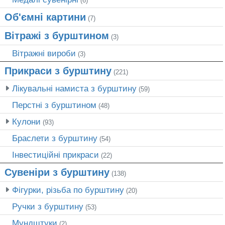
(6)
Об'ємні картини
(7)
Вітражі з бурштином
(3)
Вітражні вироби
(3)
Прикраси з бурштину
(221)
Лікувальні намиста з бурштину
(59)
Перстні з бурштином
(48)
Кулони
(93)
Браслети з бурштину
(54)
Інвестиційні прикраси
(22)
Сувеніри з бурштину
(138)
Фігурки, різьба по бурштину
(20)
Ручки з бурштину
(53)
Мундштуки
(2)