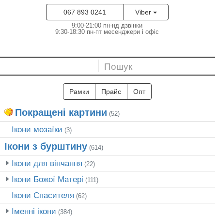
067 893 0241
Viber
9:00-21:00 пн-нд дзвінки
9:30-18:30 пн-пт месенджери і офіс
Рамки
Прайс
Опт
Покращені картини
(52)
Ікони мозаїки
(3)
Ікони з бурштину
(614)
Ікони для вінчання
(22)
Ікони Божої Матері
(111)
Ікони Спасителя
(62)
Іменні ікони
(384)