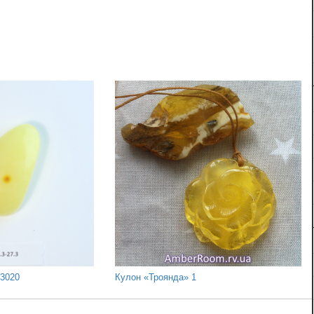
03020
Кулон «‎Троянда» 1