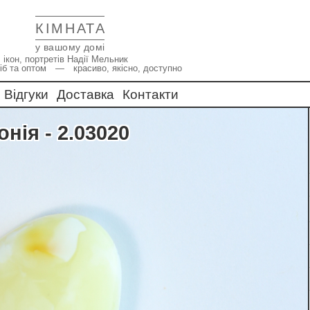
КІМНАТА
у вашому домі
 ікон, портретів Надії Мельник
іб та оптом — красиво, якісно, доступно
Відгуки
Доставка
Контакти
нія - 2.03020