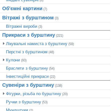
(6)
Об'ємні картини
(7)
Вітражі з бурштином
(3)
Вітражні вироби
(3)
Прикраси з бурштину
(221)
Лікувальні намиста з бурштину
(59)
Перстні з бурштином
(48)
Кулони
(93)
Браслети з бурштину
(54)
Інвестиційні прикраси
(22)
Сувеніри з бурштину
(138)
Фігурки, різьба по бурштину
(20)
Ручки з бурштину
(53)
Мундштуки
(2)