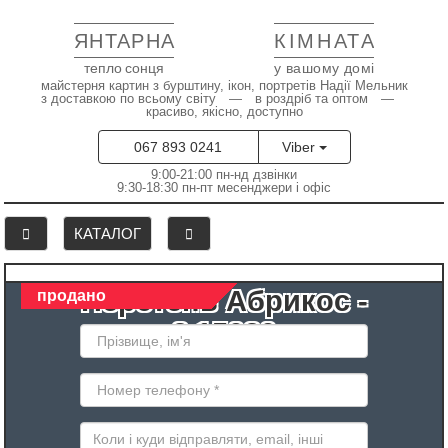
ЯНТАРНА
КІМНАТА
тепло сонця
у вашому домі
майстерня картин з бурштину, ікон, портретів Надії Мельник
з доставкою по всьому світу — в роздріб та оптом —
красиво, якісно, доступно
067 893 0241
Viber
9:00-21:00 пн-нд дзвінки
9:30-18:30 пн-пт месенджери і офіс
КАТАЛОГ
Перстень Абрикос -
продано
2.15030