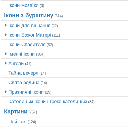
Ікони мозаїки
(3)
Ікони з бурштину
(614)
Ікони для вінчання
(22)
Ікони Божої Матері
(111)
Ікони Спасителя
(62)
Іменні ікони
(384)
Ангели
(41)
Тайна вечеря
(14)
Свята родина
(14)
Празничні ікони
(25)
Католицькі ікони і греко-католицькі
(34)
Картини
(757)
Пейзажі
(124)