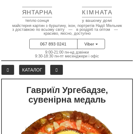
ЯНТАРНА
КІМНАТА
тепло сонця
у вашому домі
майстерня картин з бурштину, ікон, портретів Надії Мельник
з доставкою по всьому світу — в роздріб та оптом —
красиво, якісно, доступно
067 893 0241
Viber
9:00-21:00 пн-нд дзвінки
9:30-18:30 пн-пт месенджери і офіс
КАТАЛОГ
Гавриїл Ургебадзе,
сувенірна медаль