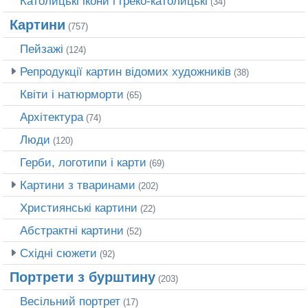
Католицькі ікони і греко-католицькі
(34)
Картини
(757)
Пейзажі
(124)
Репродукції картин відомих художників
(38)
Квіти і натюрморти
(65)
Архітектура
(74)
Люди
(120)
Герби, логотипи і карти
(69)
Картини з тваринами
(202)
Християнські картини
(22)
Абстрактні картини
(52)
Східні сюжети
(92)
Портрети з бурштину
(203)
Весільний портрет
(17)