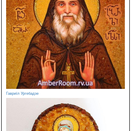
Гавриїл Ургебадзе