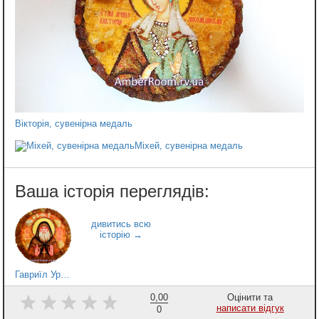
Вікторія, сувенірна медаль
Міхей, сувенірна медаль
Гавриїл Ургебадзе, сувенірна медаль
0,00
Оцінити та
написати відгук
0