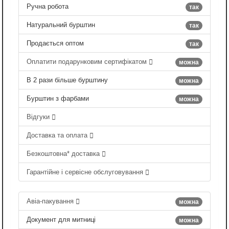
Ручна робота
так
Натуральний бурштин
так
Продається оптом
так
Оплатити подарунковим сертифікатом
можна
В 2 рази більше бурштину
можна
Бурштин з фарбами
можна
Відгуки
Доставка та оплата
Безкоштовна* доставка
Гарантійне і сервісне обслуговування
Авіа-пакування
можна
Документ для митниці
можна