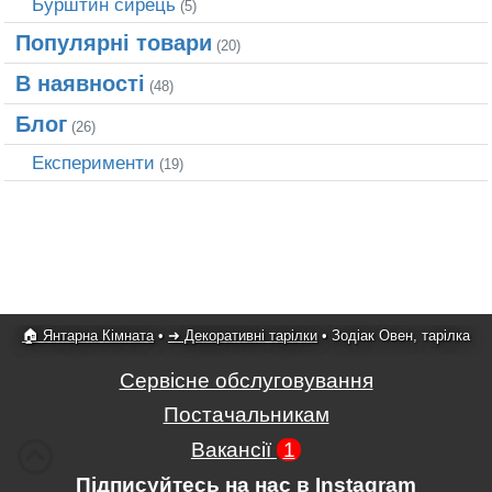
Бурштин сирець
(5)
Популярні товари
(20)
В наявності
(48)
Блог
(26)
Експерименти
(19)
🏠 Янтарна Кімната
•
➜ Декоративні тарілки
•
Зодіак Овен, тарілка
Сервісне обслуговування
Постачальникам
Вакансії
1
Підписуйтесь на нас в Instagram