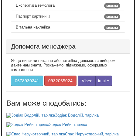
Експертиза гемолога
можна
Паспорт картини
можна
Вітальна наклейка
можна
Допомога менеджера
Якщо виникли питання або потрібна допомога з вибором,
дайте нам знати. Розкажемо, підкажемо, оформимо
замовлення...
0678930241
0932065024
Viber
інші
Зодіак Водолій, тарілка
Зодіак Риби, тарілка
Спас Нерукотворний, тарілка