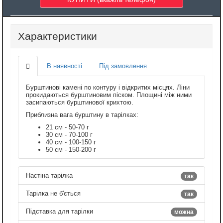
Характеристики
В наявності
Під замовлення
Бурштинові камені по контуру і відкритих місцях. Ліни
прокидаються бурштиновим піском. Площині між ними
засипаються бурштинової крихтою.
Приблизна вага бурштину в тарілках:
21 см - 50-70 г
30 см - 70-100 г
40 см - 100-150 г
50 см - 150-200 г
Настіна тарілка
так
Тарілка не б'ється
так
Підставка для тарілки
можна