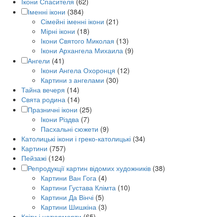
Ікони Спасителя
(62)
Іменні ікони
(384)
Сімейні іменні ікони
(21)
Мірні ікони
(18)
Ікони Святого Миколая
(13)
Ікони Архангела Михаила
(9)
Ангели
(41)
Ікони Ангела Охоронця
(12)
Картини з ангелами
(30)
Тайна вечеря
(14)
Свята родина
(14)
Празничні ікони
(25)
Ікони Різдва
(7)
Пасхальні сюжети
(9)
Католицькі ікони і греко-католицькі
(34)
Картини
(757)
Пейзажі
(124)
Репродукції картин відомих художників
(38)
Картини Ван Гога
(4)
Картини Густава Клімта
(10)
Картини Да Вінчі
(5)
Картини Шишкіна
(3)
Квіти і натюрморти
(65)