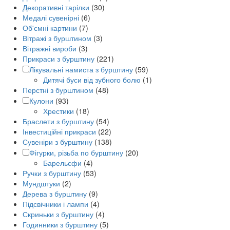
Декоративні тарілки
(30)
Медалі сувенірні
(6)
Об'ємні картини
(7)
Вітражі з бурштином
(3)
Вітражні вироби
(3)
Прикраси з бурштину
(221)
Лікувальні намиста з бурштину
(59)
Дитячі буси від зубного болю
(1)
Перстні з бурштином
(48)
Кулони
(93)
Хрестики
(18)
Браслети з бурштину
(54)
Інвестиційні прикраси
(22)
Сувеніри з бурштину
(138)
Фігурки, різьба по бурштину
(20)
Барельєфи
(4)
Ручки з бурштину
(53)
Мундштуки
(2)
Дерева з бурштину
(9)
Підсвічники і лампи
(4)
Скриньки з бурштину
(4)
Годинники з бурштину
(5)