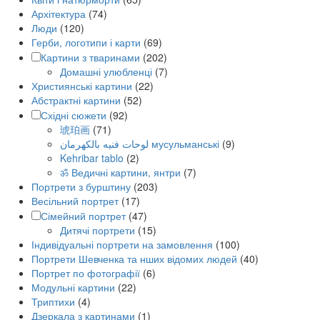
Архітектура
(74)
Люди
(120)
Герби, логотипи і карти
(69)
Картини з тваринами
(202)
Домашні улюбленці
(7)
Християнські картини
(22)
Абстрактні картини
(52)
Східні сюжети
(92)
琥珀画
(71)
لوحات فنيه بالكهرمان мусульманські
(9)
Kehribar tablo
(2)
ॐ Ведичні картини, янтри
(7)
Портрети з бурштину
(203)
Весільний портрет
(17)
Сімейний портрет
(47)
Дитячі портрети
(15)
Індивідуальні портрети на замовлення
(100)
Портрети Шевченка та нших відомих людей
(40)
Портрет по фотографії
(6)
Модульні картини
(22)
Триптихи
(4)
Дзеркала з картинами
(1)