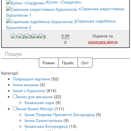
Кулон «Сердечко»
Скринька інкрустована
бурштином 1
Скринька оздоблена
бурштином 2
0,00
Оцінити та
написати відгук
0
Рамки
Прайс
Опт
Категорії
Покращені картини
(52)
Ікони мозаїки
(3)
Ікони з бурштину
(614)
Ікони для вінчання
(22)
Казанська пара
(9)
Ікони Божої Матері
(111)
Ікони Покрова Пресвятої Богородиці
(5)
Ікона Семистрільна
(9)
Казанська Богородиця
(13)