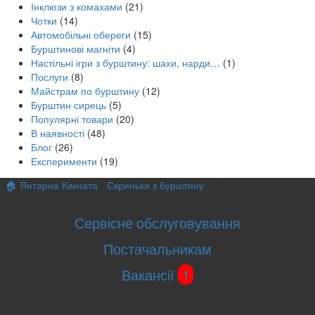
Інклюзи з комахами
(21)
Чотки
(14)
Автомобільні обереги
(15)
Бурштинові магніти
(4)
Настільні ігри з бурштину: шахи, нарди…
(1)
Послуги
(8)
Майстрам по бурштину
(12)
Бурштин сирець
(5)
Популярні товари
(20)
В наявності
(48)
Блог
(26)
Експерименти
(19)
🏠 Янтарна Кімната
•
Скриньки з бурштину
•
Скринька з бурштину
«Сердечко»
Сервісне обслуговування
Постачальникам
Вакансії
1
Підписуйтесь на нас в Instagram