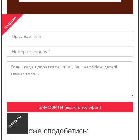
продано
Замовити такий же товар
продано