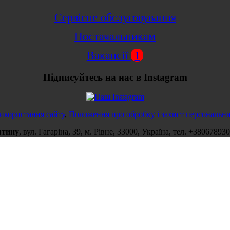
Сервісне обслуговування
Постачальникам
Вакансії
1
Підписуйтесь на нас в Instagram
икористання сайту
,
Положення про обробку і захист персональн
штину
,
вул.
Гагаріна, 39
, м.
Рівне
,
33000
,
Україна
, тел.
+380678930