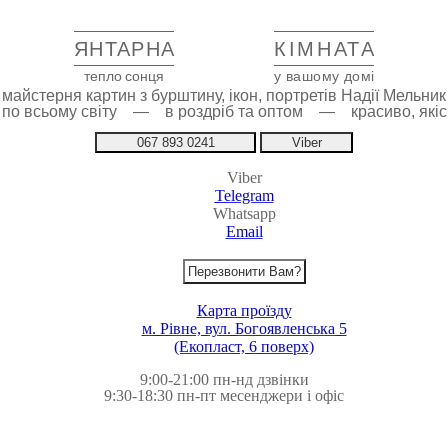
ЯНТАРНА
КІМНАТА
тепло сонця
у вашому домі
майстерня картин з бурштину, ікон, портретів Надії Мельник
 по всьому світу — в роздріб та оптом — красиво, якіс
067 893 0241
Viber
Viber
Telegram
Whatsapp
Email
Перезвонити Вам?
Карта проїзду
м. Рівне, вул. Богоявленська 5
(Екопласт, 6 поверх)
9:00-21:00 пн-нд дзвінки
9:30-18:30 пн-пт месенджери і офіс