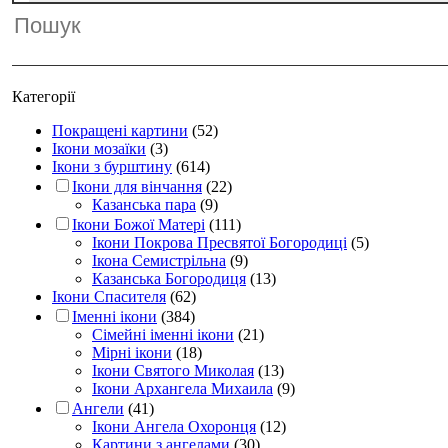
Категорії
Покращені картини
(52)
Ікони мозаїки
(3)
Ікони з бурштину
(614)
Ікони для вінчання
(22)
Казанська пара
(9)
Ікони Божої Матері
(111)
Ікони Покрова Пресвятої Богородиці
(5)
Ікона Семистрільна
(9)
Казанська Богородиця
(13)
Ікони Спасителя
(62)
Іменні ікони
(384)
Сімейні іменні ікони
(21)
Мірні ікони
(18)
Ікони Святого Миколая
(13)
Ікони Архангела Михаила
(9)
Ангели
(41)
Ікони Ангела Охоронця
(12)
Картини з ангелами
(30)