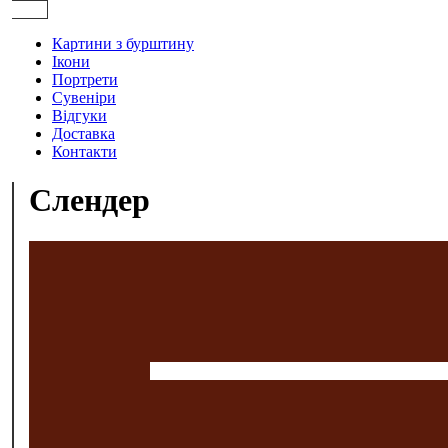
Картини з бурштину
Ікони
Портрети
Сувеніри
Відгуки
Доставка
Контакти
Слендер