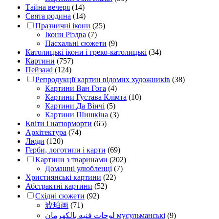
Тайна вечеря
(14)
Свята родина
(14)
Празничні ікони
(25)
Ікони Різдва
(7)
Пасхальні сюжети
(9)
Католицькі ікони і греко-католицькі
(34)
Картини
(757)
Пейзажі
(124)
Репродукції картин відомих художників
(38)
Картини Ван Гога
(4)
Картини Густава Клімта
(10)
Картини Да Вінчі
(5)
Картини Шишкіна
(3)
Квіти і натюрморти
(65)
Архітектура
(74)
Люди
(120)
Герби, логотипи і карти
(69)
Картини з тваринами
(202)
Домашні улюбленці
(7)
Християнські картини
(22)
Абстрактні картини
(52)
Східні сюжети
(92)
琥珀画
(71)
لوحات فنيه بالكهرمان мусульманські
(9)