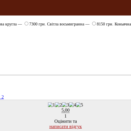
ва кругла —
7300 грн.
Світла восьмигранна —
8150 грн.
Коньячн
 2
5,00
1
Оцінити та
написати відгук