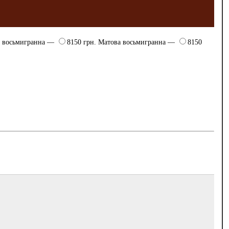
а восьмигранна —
8150 грн.
Матова восьмигранна —
8150