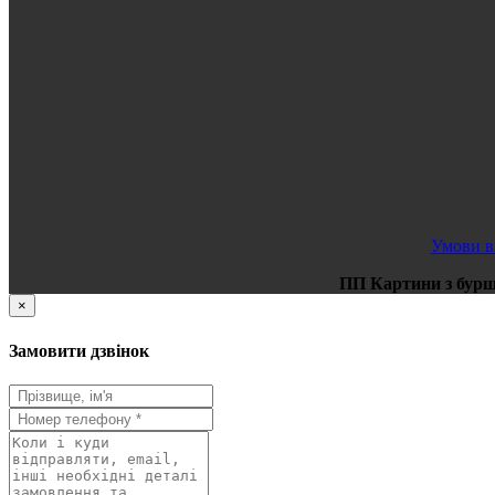
Умови в
ПП Картини з бур
×
Замовити дзвінок