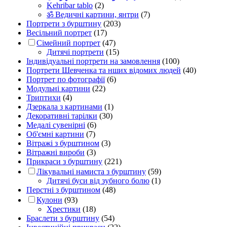
Kehribar tablo
(2)
ॐ Ведичні картини, янтри
(7)
Портрети з бурштину
(203)
Весільний портрет
(17)
Сімейний портрет
(47)
Дитячі портрети
(15)
Індивідуальні портрети на замовлення
(100)
Портрети Шевченка та нших відомих людей
(40)
Портрет по фотографії
(6)
Модульні картини
(22)
Триптихи
(4)
Дзеркала з картинами
(1)
Декоративні тарілки
(30)
Медалі сувенірні
(6)
Об'ємні картини
(7)
Вітражі з бурштином
(3)
Вітражні вироби
(3)
Прикраси з бурштину
(221)
Лікувальні намиста з бурштину
(59)
Дитячі буси від зубного болю
(1)
Перстні з бурштином
(48)
Кулони
(93)
Хрестики
(18)
Браслети з бурштину
(54)