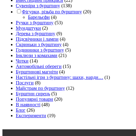
Інвестиційні прикраси
(22)
Сувеніри з бурштину
(138)
Фігурки, різьба по бурштину
(20)
Барельєфи
(4)
Ручки з бурштину
(53)
Мундштуки
(2)
Дерева з бурштину
(9)
Підсвічники і лампи
(4)
Скриньки з бурштину
(4)
Годинники з бурштину
(5)
Інклюзи з комахами
(21)
Чотки
(14)
Автомобільні обереги
(15)
Бурштинові магніти
(4)
Настільні ігри з бурштину: шахи, нарди…
(1)
Послуги
(8)
Майстрам по бурштину
(12)
Бурштин сирець
(5)
Популярні товари
(20)
В наявності
(48)
Блог
(26)
Експерименти
(19)