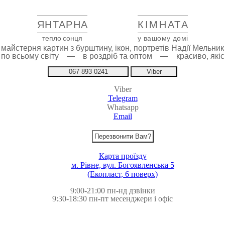
ЯНТАРНА
КІМНАТА
тепло сонця
у вашому домі
майстерня картин з бурштину, ікон, портретів Надії Мельник
 по всьому світу — в роздріб та оптом — красиво, якіс
067 893 0241
Viber
Viber
Telegram
Whatsapp
Email
Перезвонити Вам?
Карта проїзду
м. Рівне, вул. Богоявленська 5
(Екопласт, 6 поверх)
9:00-21:00 пн-нд дзвінки
9:30-18:30 пн-пт месенджери і офіс