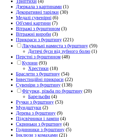
Триптихи
(4)
Дзеркала з картинами
(1)
Декоративні тарілки
(30)
Медалі сувенірні
(6)
Об'ємні картини
(7)
Вітражі з бурштином
(3)
Вітражні вироби
(3)
Прикраси з бурштину
(221)
Лікувальні намиста з бурштину
(59)
Дитячі буси від зубного болю
(1)
Перстні з бурштином
(48)
Кулони
(93)
Хрестики
(18)
Браслети з бурштину
(54)
Інвестиційні прикраси
(22)
Сувеніри з бурштину
(138)
Фігурки, різьба по бурштину
(20)
Барельєфи
(4)
Ручки з бурштину
(53)
Мундштуки
(2)
Дерева з бурштину
(9)
Підсвічники і лампи
(4)
Скриньки з бурштину
(4)
Годинники з бурштину
(5)
Інклюзи з комахами
(21)