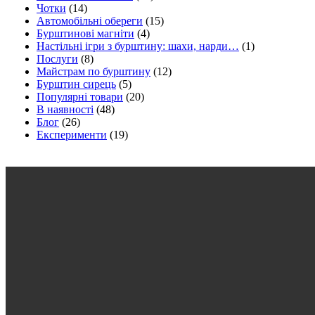
Чотки
(14)
Автомобільні обереги
(15)
Бурштинові магніти
(4)
Настільні ігри з бурштину: шахи, нарди…
(1)
Послуги
(8)
Майстрам по бурштину
(12)
Бурштин сирець
(5)
Популярні товари
(20)
В наявності
(48)
Блог
(26)
Експерименти
(19)