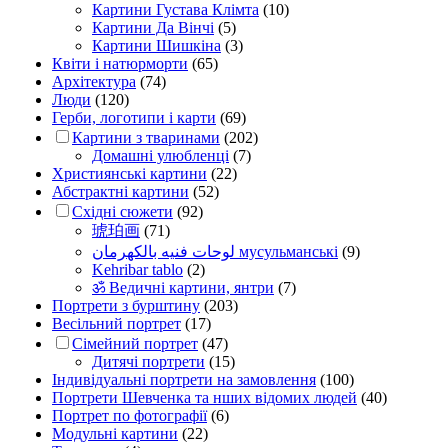
Картини Густава Клімта
(10)
Картини Да Вінчі
(5)
Картини Шишкіна
(3)
Квіти і натюрморти
(65)
Архітектура
(74)
Люди
(120)
Герби, логотипи і карти
(69)
Картини з тваринами
(202)
Домашні улюбленці
(7)
Християнські картини
(22)
Абстрактні картини
(52)
Східні сюжети
(92)
琥珀画
(71)
لوحات فنيه بالكهرمان мусульманські
(9)
Kehribar tablo
(2)
ॐ Ведичні картини, янтри
(7)
Портрети з бурштину
(203)
Весільний портрет
(17)
Сімейний портрет
(47)
Дитячі портрети
(15)
Індивідуальні портрети на замовлення
(100)
Портрети Шевченка та нших відомих людей
(40)
Портрет по фотографії
(6)
Модульні картини
(22)