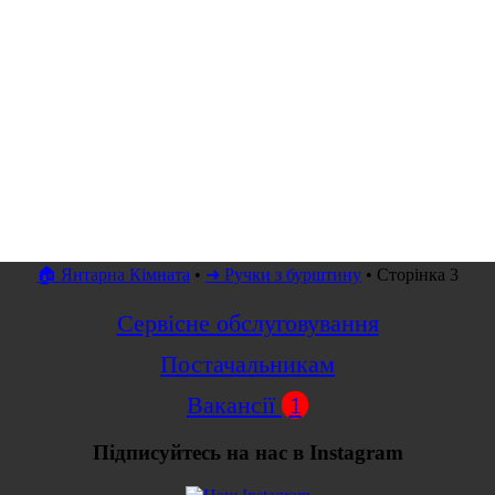
🏠 Янтарна Кімната
•
➜ Ручки з бурштину
•
Сторінка 3
Сервісне обслуговування
Постачальникам
Вакансії
1
Підписуйтесь на нас в Instagram