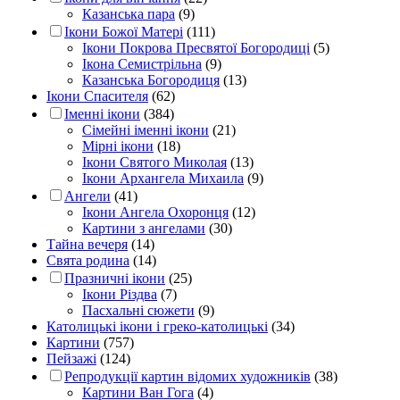
Казанська пара
(9)
Ікони Божої Матері
(111)
Ікони Покрова Пресвятої Богородиці
(5)
Ікона Семистрільна
(9)
Казанська Богородиця
(13)
Ікони Спасителя
(62)
Іменні ікони
(384)
Сімейні іменні ікони
(21)
Мірні ікони
(18)
Ікони Святого Миколая
(13)
Ікони Архангела Михаила
(9)
Ангели
(41)
Ікони Ангела Охоронця
(12)
Картини з ангелами
(30)
Тайна вечеря
(14)
Свята родина
(14)
Празничні ікони
(25)
Ікони Різдва
(7)
Пасхальні сюжети
(9)
Католицькі ікони і греко-католицькі
(34)
Картини
(757)
Пейзажі
(124)
Репродукції картин відомих художників
(38)
Картини Ван Гога
(4)