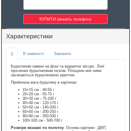
Характеристики
В наявності
Замовити
Бурштинові камені на фоні та відкритих місцях. Лінії
просипані бурштиновим піском. Площини між ними
засипаються бурштиновою крихтою.
Приблизна вага бурштину в картинах:
15×15 см - 40-55 г
20×20 см - 55-75 г
30×30 см - 75-100 г
40×40 см - 120-170 г
50×50 см - 140-200 г
60×60 см - 200-250 г
80×80 см - 350-500 г
100×100 см - 500-700 г
Розміри вказані по полотну
. Основа картини - ДВП,