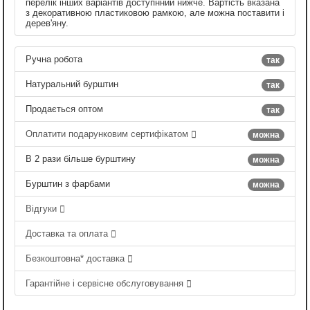
перелік інших варіантів доступнний нижче. Вартість вказана
з декоративною пластиковою рамкою, але можна поставити і
дерев'яну.
Ручна робота
так
Натуральний бурштин
так
Продається оптом
так
Оплатити подарунковим сертифікатом
можна
В 2 рази більше бурштину
можна
Бурштин з фарбами
можна
Відгуки
Доставка та оплата
Безкоштовна* доставка
Гарантійне і сервісне обслуговування