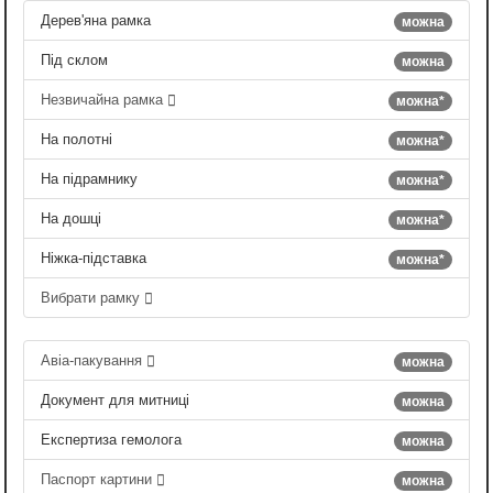
Дерев'яна рамка
можна
Під склом
можна
Незвичайна рамка
можна*
На полотні
можна*
На підрамнику
можна*
На дошці
можна*
Ніжка-підставка
можна*
Вибрати рамку
Авіа-пакування
можна
Документ для митниці
можна
Експертиза гемолога
можна
Паспорт картини
можна