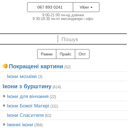
067 893 0241
Viber
9:00-21:00 пн-нд дзвінки
9:30-18:30 пн-пт месенджери і офіс
Рамки
Прайс
Опт
Покращені картини
(52)
Ікони мозаїки
(3)
Ікони з бурштину
(614)
Ікони для вінчання
(22)
Ікони Божої Матері
(111)
Ікони Спасителя
(62)
Іменні ікони
(384)