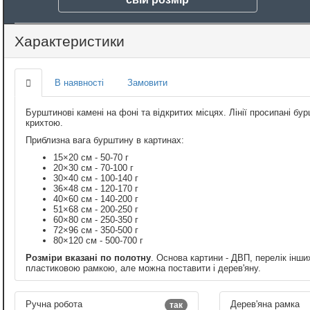
Характеристики
В наявності
Замовити
Бурштинові камені на фоні та відкритих місцях. Лінії просипані 
крихтою.
Приблизна вага бурштину в картинах:
15×20 см - 50-70 г
20×30 см - 70-100 г
30×40 см - 100-140 г
36×48 см - 120-170 г
40×60 см - 140-200 г
51×68 см - 200-250 г
60×80 см - 250-350 г
72×96 см - 350-500 г
80×120 см - 500-700 г
Розміри вказані по полотну
. Основа картини - ДВП, перелік інши
пластиковою рамкою, але можна поставити і дерев'яну.
Ручна робота
Дерев'яна рамка
так