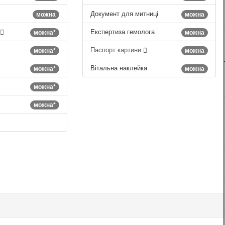
Документ для митниці
можна
можна
Експертиза гемолога
можна*
можна
Паспорт картини
можна*
можна
Вітальна наклейка
можна*
можна
можна*
можна*