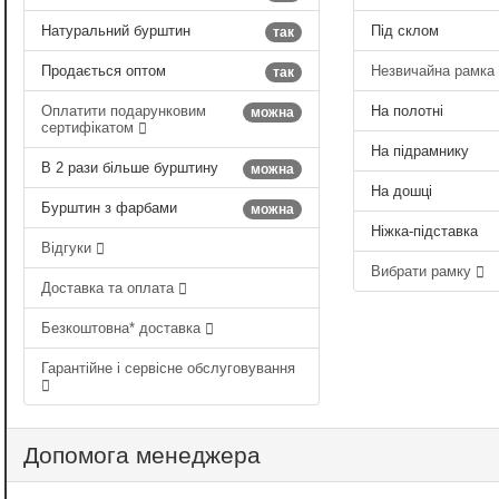
Натуральний бурштин
Під склом
так
Продається оптом
Незвичайна рамка
так
Оплатити подарунковим
На полотні
можна
сертифікатом
На підрамнику
В 2 рази більше бурштину
можна
На дошці
Бурштин з фарбами
можна
Ніжка-підставка
Відгуки
Вибрати рамку
Доставка та оплата
Безкоштовна* доставка
Гарантійне і сервісне обслуговування
Допомога менеджера