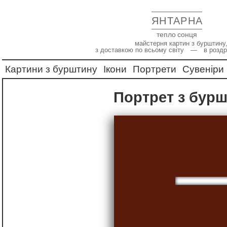
ЯНТАРНА
тепло сонця
майстерня картин з бурштину,
з доставкою по всьому світу — в роздр
Картини з бурштину
Ікони
Портрети
Сувеніри
Портрет з бур