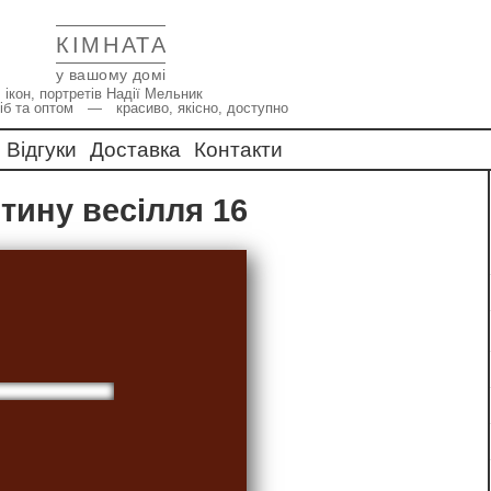
КІМНАТА
у вашому домі
 ікон, портретів Надії Мельник
іб та оптом — красиво, якісно, доступно
Відгуки
Доставка
Контакти
штину весілля 16