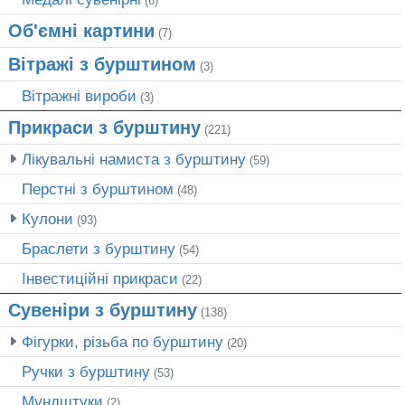
(6)
Об'ємні картини
(7)
Вітражі з бурштином
(3)
Вітражні вироби
(3)
Прикраси з бурштину
(221)
Лікувальні намиста з бурштину
(59)
Перстні з бурштином
(48)
Кулони
(93)
Браслети з бурштину
(54)
Інвестиційні прикраси
(22)
Сувеніри з бурштину
(138)
Фігурки, різьба по бурштину
(20)
Ручки з бурштину
(53)
Мундштуки
(2)