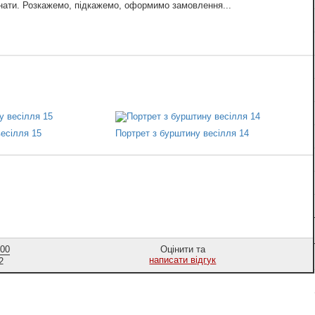
знати. Розкажемо, підкажемо, оформимо замовлення...
есілля 15
Портрет з бурштину весілля 14
,00
Оцінити та
написати відгук
2