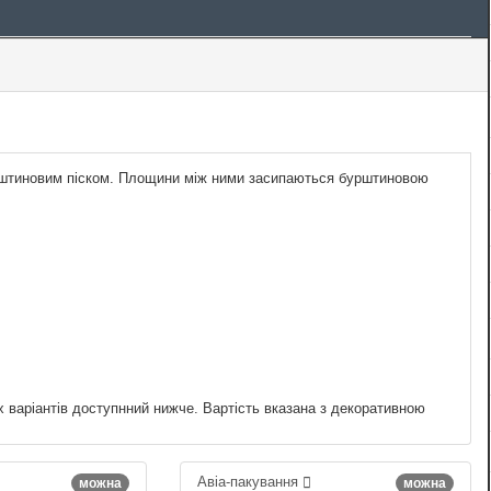
бурштиновим піском. Площини між ними засипаються бурштиновою
х варіантів доступнний нижче. Вартість вказана з декоративною
Авіа-пакування
можна
можна