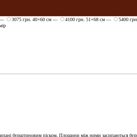
 —
3075 грн.
40×60 см —
4100 грн.
51×68 см —
5400 гр
мір
просипані бурштиновим піском. Площини між ними засипаються б