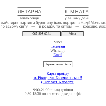
ЯНТАРНА
КІМНАТА
тепло сонця
у вашому домі
майстерня картин з бурштину, ікон, портретів Надії Мельник
 по всьому світу — в роздріб та оптом — красиво, якіс
067 893 0241
Viber
Viber
Telegram
Whatsapp
Email
Перезвонити Вам?
Карта проїзду
м. Рівне, вул. Богоявленська 5
(Екопласт, 6 поверх)
9:00-21:00 пн-нд дзвінки
9:30-18:30 пн-пт месенджери і офіс