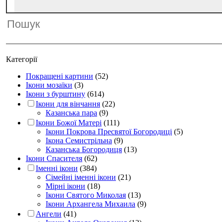
Категорії
Покращені картини
(52)
Ікони мозаїки
(3)
Ікони з бурштину
(614)
Ікони для вінчання
(22)
Казанська пара
(9)
Ікони Божої Матері
(111)
Ікони Покрова Пресвятої Богородиці
(5)
Ікона Семистрільна
(9)
Казанська Богородиця
(13)
Ікони Спасителя
(62)
Іменні ікони
(384)
Сімейні іменні ікони
(21)
Мірні ікони
(18)
Ікони Святого Миколая
(13)
Ікони Архангела Михаила
(9)
Ангели
(41)