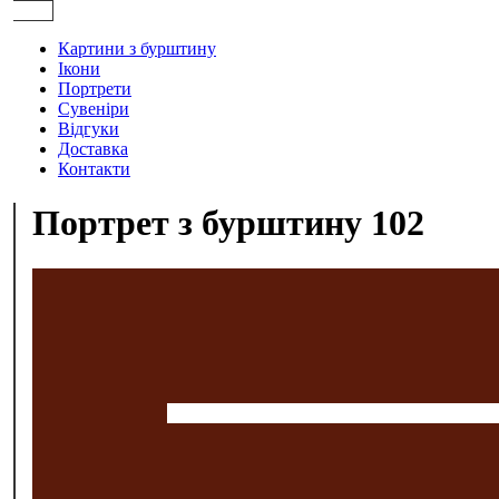
Картини з бурштину
Ікони
Портрети
Сувеніри
Відгуки
Доставка
Контакти
Портрет з бурштину 102