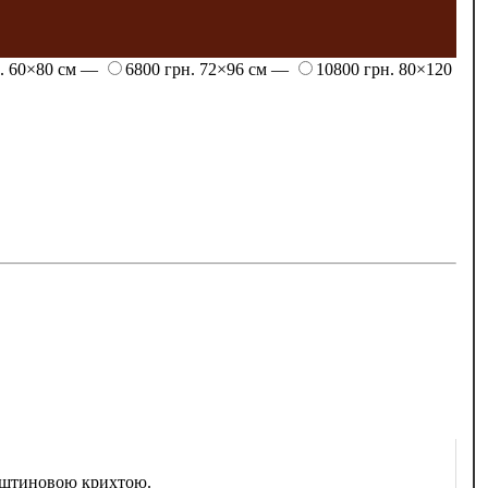
н.
60×80 см —
6800 грн.
72×96 см —
10800 грн.
80×120
урштиновою крихтою.