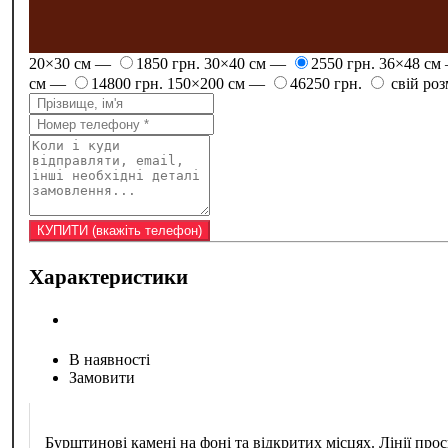
20×30 см —
1850 грн.
30×40 см —
2550 грн.
36×48 см
см —
14800 грн.
150×200 см —
46250 грн.
свій роз
Характеристики
В наявності
Замовити
Бурштинові камені на фоні та відкритих місцях. Лінії 