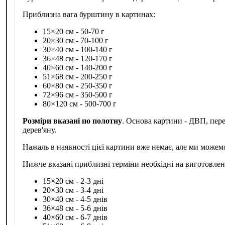
Приблизна вага бурштину в картинах:
15×20 см - 50-70 г
20×30 см - 70-100 г
30×40 см - 100-140 г
36×48 см - 120-170 г
40×60 см - 140-200 г
51×68 см - 200-250 г
60×80 см - 250-350 г
72×96 см - 350-500 г
80×120 см - 500-700 г
Розміри вказані по полотну
. Основа картини - ДВП, пер
дерев'яну.
Нажаль в наявності цієї картини вже немає, але ми можем
Нижче вказані приблизні терміни необхідні на виготовле
15×20 см - 2-3 дні
20×30 см - 3-4 дні
30×40 см - 4-5 днів
36×48 см - 5-6 днів
40×60 см - 6-7 днів