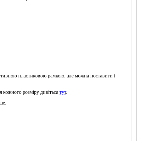
ративною пластиковою рамкою, але можна поставити і
я кожного розміру дивіться
тут
.
ше.