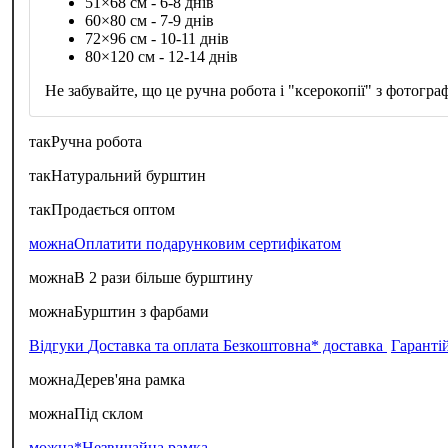
51×68 см - 6-8 днів
60×80 см - 7-9 днів
72×96 см - 10-11 днів
80×120 см - 12-14 днів
Не забувайте, що це ручна робота і "ксерокопії" з фотограф
так
Ручна робота
так
Натуральний бурштин
так
Продається оптом
можна
Оплатити подарунковим сертифікатом
можна
В 2 рази більше бурштину
можна
Бурштин з фарбами
Відгуки
Доставка та оплата
Безкоштовна* доставка
Гаранті
можна
Дерев'яна рамка
можна
Під склом
можна*
Незвичайна рамка