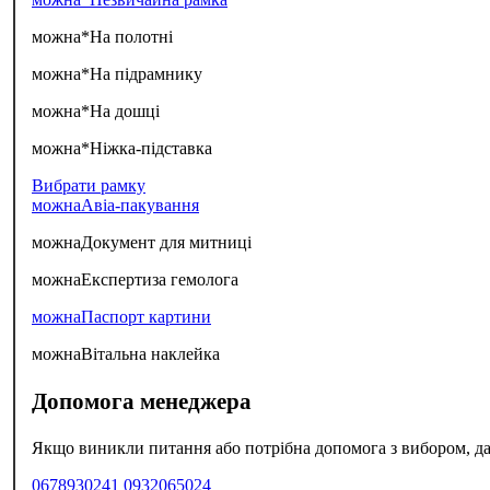
можна*
На полотні
можна*
На підрамнику
можна*
На дошці
можна*
Ніжка-підставка
Вибрати рамку
можна
Авіа-пакування
можна
Документ для митниці
можна
Експертиза гемолога
можна
Паспорт картини
можна
Вітальна наклейка
Допомога менеджера
Якщо виникли питання або потрібна допомога з вибором, да
0678930241
0932065024