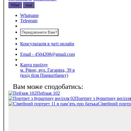
Viber
інші
Whatsapp
Telegram
Передзвонити Вам?
Консультація в чаті онлайн
Email - 4504208@gmail.com
Карта проїзду
м. Рівне, вул. Гагаріна, 39 в
(вхід біля Приватбанку)
Пейзаж 102
Портрет з бурштину весілля
Сімейний портре