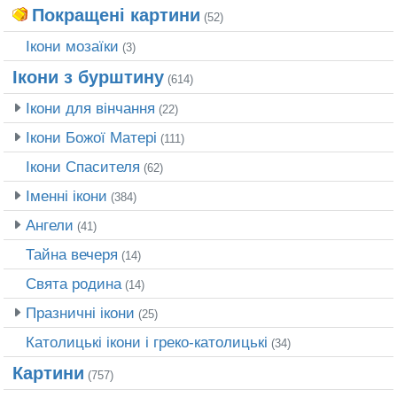
Покращені картини
(52)
Ікони мозаїки
(3)
Ікони з бурштину
(614)
Ікони для вінчання
(22)
Ікони Божої Матері
(111)
Ікони Спасителя
(62)
Іменні ікони
(384)
Ангели
(41)
Тайна вечеря
(14)
Свята родина
(14)
Празничні ікони
(25)
Католицькі ікони і греко-католицькі
(34)
Картини
(757)