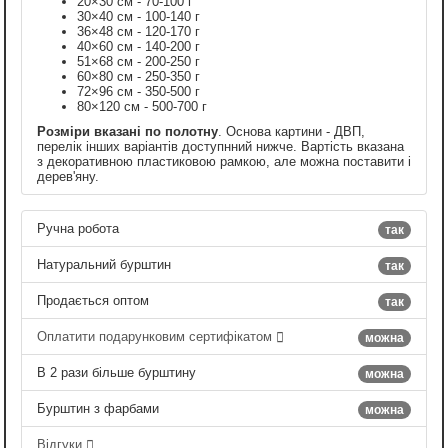
20×30 см - 70-100 г
30×40 см - 100-140 г
36×48 см - 120-170 г
40×60 см - 140-200 г
51×68 см - 200-250 г
60×80 см - 250-350 г
72×96 см - 350-500 г
80×120 см - 500-700 г
Розміри вказані по полотну
. Основа картини - ДВП,
перелік інших варіантів доступнний нижче. Вартість вказана
з декоративною пластиковою рамкою, але можна поставити і
дерев'яну.
Ручна робота
так
Натуральний бурштин
так
Продається оптом
так
Оплатити подарунковим сертифікатом
можна
В 2 рази більше бурштину
можна
Бурштин з фарбами
можна
Відгуки