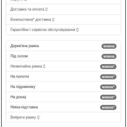
Доставка та оплата
Безкоштовна* доставка
Гарантійне і сервісне обслуговування
Дерев'яна рамка
можна
Під склом
можна
Незвичайна рамка
можна*
На полотні
можна*
На підрамнику
можна*
На дошці
можна*
Ніжка-підставка
можна*
Вибрати рамку