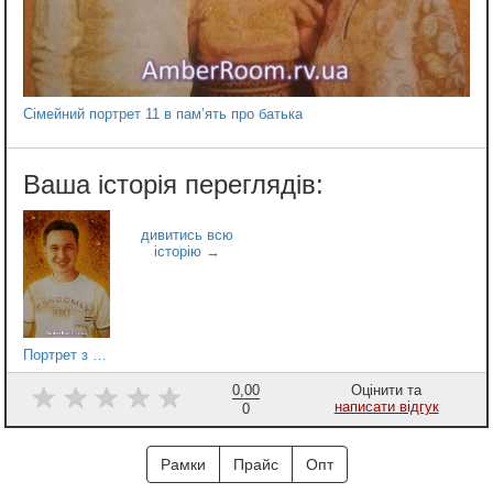
Сімейний портрет 11 в пам’ять про батька
Портрет з бурштину 025
0,00
Оцінити та
написати відгук
0
Рамки
Прайс
Опт