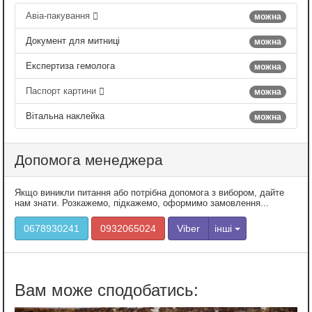
Авіа-пакування
можна
Документ для митниці
можна
Експертиза гемолога
можна
Паспорт картини
можна
Вітальна наклейка
можна
Допомога менеджера
Якщо виникли питання або потрібна допомога з вибором, дайте
нам знати. Розкажемо, підкажемо, оформимо замовлення...
0678930241
0932065024
Viber
інші