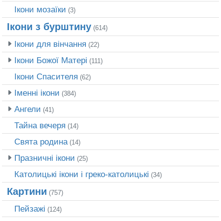
Ікони мозаїки
(3)
Ікони з бурштину
(614)
Ікони для вінчання
(22)
Ікони Божої Матері
(111)
Ікони Спасителя
(62)
Іменні ікони
(384)
Ангели
(41)
Тайна вечеря
(14)
Свята родина
(14)
Празничні ікони
(25)
Католицькі ікони і греко-католицькі
(34)
Картини
(757)
Пейзажі
(124)