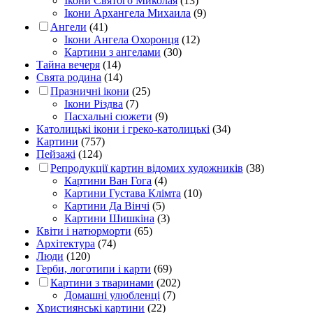
Ікони Святого Миколая
(13)
Ікони Архангела Михаила
(9)
Ангели
(41)
Ікони Ангела Охоронця
(12)
Картини з ангелами
(30)
Тайна вечеря
(14)
Свята родина
(14)
Празничні ікони
(25)
Ікони Різдва
(7)
Пасхальні сюжети
(9)
Католицькі ікони і греко-католицькі
(34)
Картини
(757)
Пейзажі
(124)
Репродукції картин відомих художників
(38)
Картини Ван Гога
(4)
Картини Густава Клімта
(10)
Картини Да Вінчі
(5)
Картини Шишкіна
(3)
Квіти і натюрморти
(65)
Архітектура
(74)
Люди
(120)
Герби, логотипи і карти
(69)
Картини з тваринами
(202)
Домашні улюбленці
(7)
Християнські картини
(22)