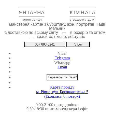
ЯНТАРНА
КІМНАТА
тепло сонця
у вашому домі
майстерня картин з бурштину, ікон, портретів Надії
Мельник
з доставкою по всьому світу — в роздріб та оптом
— красиво, якісно, доступно
067 893 0241
Viber
Viber
Telegram
Whatsapp
Email
Перезвонити Вам?
Карта проїзду
м. Рівне, вул. Богоявленська 5
(Екопласт, 6 поверх)
9:00-21:00 пн-нд дзвінки
9:30-18:30 пн-пт месенджери і офіс