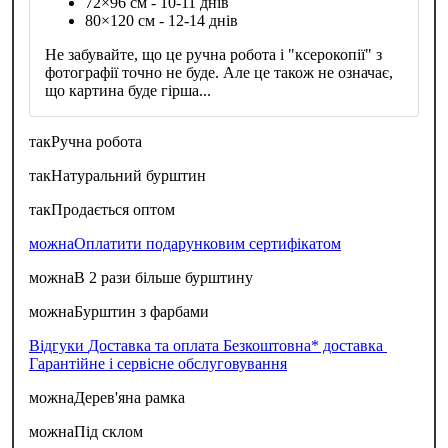
72×96 см - 10-11 днів
80×120 см - 12-14 днів
Не забувайте, що це ручна робота і "ксерокопії" з
фотографії точно не буде. Але це також не означає,
що картина буде гірша...
так
Ручна робота
так
Натуральний бурштин
так
Продається оптом
можна
Оплатити подарунковим сертифікатом
можна
В 2 рази більше бурштину
можна
Бурштин з фарбами
Відгуки
Доставка та оплата
Безкоштовна* доставка
Гарантійне і сервісне обслуговування
можна
Дерев'яна рамка
можна
Під склом