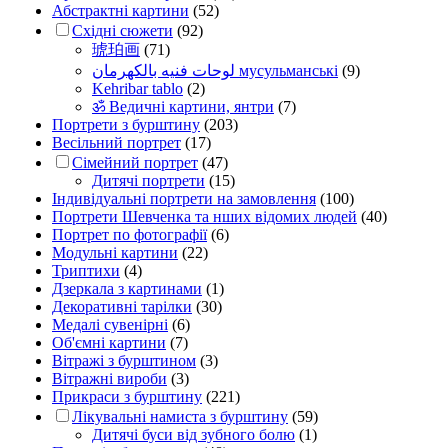
Абстрактні картини
(52)
Східні сюжети
(92)
琥珀画
(71)
لوحات فنيه بالكهرمان мусульманські
(9)
Kehribar tablo
(2)
ॐ Ведичні картини, янтри
(7)
Портрети з бурштину
(203)
Весільний портрет
(17)
Сімейний портрет
(47)
Дитячі портрети
(15)
Індивідуальні портрети на замовлення
(100)
Портрети Шевченка та нших відомих людей
(40)
Портрет по фотографії
(6)
Модульні картини
(22)
Триптихи
(4)
Дзеркала з картинами
(1)
Декоративні тарілки
(30)
Медалі сувенірні
(6)
Об'ємні картини
(7)
Вітражі з бурштином
(3)
Вітражні вироби
(3)
Прикраси з бурштину
(221)
Лікувальні намиста з бурштину
(59)
Дитячі буси від зубного болю
(1)