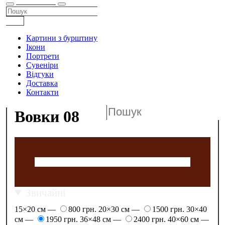
КАТАЛОГ
Картини з бурштину
Ікони
Портрети
Сувеніри
Відгуки
Доставка
Контакти
Вовки 08
Звичайні
15×20 см —
800 грн.
20×30 см —
1500 грн.
30×40
см —
1950 грн.
36×48 см —
2400 грн.
40×60 см —