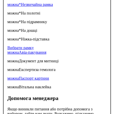
можна*
Незвичайна рамка
можна*
На полотні
можна*
На підрамнику
можна*
На дошці
можна*
Ніжка-підставка
Вибрати рамку
можна
Авіа-пакування
можна
Документ для митниці
можна
Експертиза гемолога
можна
Паспорт картини
можна
Вітальна наклейка
Допомога менеджера
Якщо виникли питання або потрібна допомога з
вибором, дайте нам знати. Розкажемо, підкажемо,