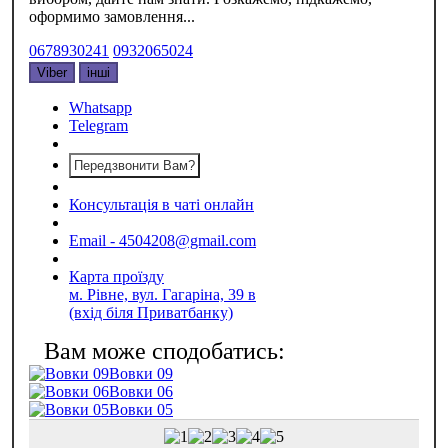
оформимо замовлення...
0678930241
0932065024
Viber
інші
Whatsapp
Telegram
Передзвонити Вам?
Консультація в чаті онлайн
Email - 4504208@gmail.com
Карта проїзду
м. Рівне, вул. Гагаріна, 39 в
(вхід біля Приватбанку)
Вовки 09
Вовки 06
Вовки 05