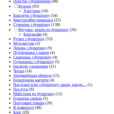
Перстні з бурштином
(48)
Кулони
(93)
Хрестики
(18)
Браслети з бурштину
(54)
Інвестиційні прикраси
(22)
Сувеніри з бурштину
(138)
Фігурки, різьба по бурштину
(20)
Барельєфи
(4)
Ручки з бурштину
(53)
Мундштуки
(2)
Дерева з бурштину
(9)
Підсвічники і лампи
(4)
Скриньки з бурштину
(4)
Годинники з бурштину
(5)
Інклюзи з комахами
(21)
Чотки
(14)
Автомобільні обереги
(15)
Бурштинові магніти
(4)
Настільні ігри з бурштину: шахи, нарди…
(1)
Послуги
(8)
Майстрам по бурштину
(12)
Бурштин сирець
(5)
Популярні товари
(20)
В наявності
(48)
Блог
(26)