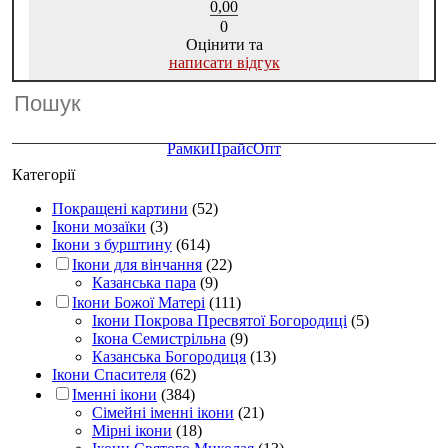
0,00
0
Оцінити та
написати відгук
Рамки
Прайс
Опт
Категорії
Покращені картини
(52)
Ікони мозаїки
(3)
Ікони з бурштину
(614)
Ікони для вінчання
(22)
Казанська пара
(9)
Ікони Божої Матері
(111)
Ікони Покрова Пресвятої Богородиці
(5)
Ікона Семистрільна
(9)
Казанська Богородиця
(13)
Ікони Спасителя
(62)
Іменні ікони
(384)
Сімейні іменні ікони
(21)
Мірні ікони
(18)