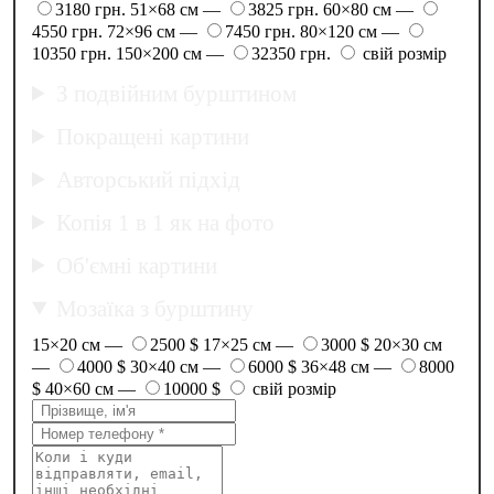
3180 грн.
51×68 см —
3825 грн.
60×80 см —
4550 грн.
72×96 см —
7450 грн.
80×120 см —
10350 грн.
150×200 см —
32350 грн.
свій розмір
З подвійним бурштином
Покращені картини
Авторський підхід
Копія 1 в 1 як на фото
Об'ємні картини
Мозаїка з бурштину
15×20 см —
2500 $
17×25 см —
3000 $
20×30 см
—
4000 $
30×40 см —
6000 $
36×48 см —
8000
$
40×60 см —
10000 $
свій розмір