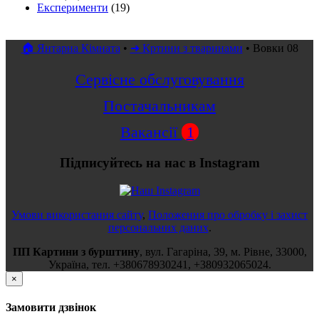
Експерименти
(19)
🏠 Янтарна Кімната
•
➜ Кртини з тваринами
•
Вовки 08
Сервісне обслуговування
Постачальникам
Вакансії
1
Підписуйтесь на нас в Instagram
Умови використання сайту
,
Положення про обробку і захист
персональних даних
.
ПП Картини з бурштину
,
вул.
Гагаріна, 39
, м.
Рівне
,
33000
,
Україна
, тел.
+380678930241
,
+380932065024
.
×
Замовити дзвінок