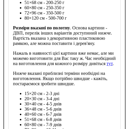
51×68 см - 200-250 г
60×80 см - 250-350 г
72×96 см - 350-500 г
80×120 см - 500-700 г
Розміри вказані по полотну
. Основа картини -
ДВП, перелік інших варіантів доступнний нижче.
Вартість вказана з декоративною пластиковою
рамкою, але можна поставити і дерев'яну.
Нажаль в наявності цієї картини вже немає, але ми
можемо виготовити для Вас таку ж. Час необхідний
на виготовлення для кожного розміру дивіться
тут
.
Нижче вказані приблизні терміни необхідні на
виготовлення. Якщо потрібно швидше - кажіть,
постараємося зробити швидше.
15×20 см - 2-3 дні
20×30 см - 3-4 дні
30×40 см - 4-5 днів
36×48 см - 5-6 днів
40×60 см - 6-7 днів
51×68 см - 6-8 днів
60×80 см - 7-9 днів