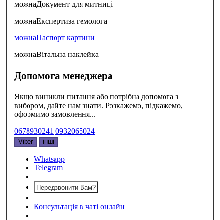
можна
Документ для митниці
можна
Експертиза гемолога
можна
Паспорт картини
можна
Вітальна наклейка
Допомога менеджера
Якщо виникли питання або потрібна допомога з
вибором, дайте нам знати. Розкажемо, підкажемо,
оформимо замовлення...
0678930241
0932065024
Viber
інші
Whatsapp
Telegram
Передзвонити Вам?
Консультація в чаті онлайн