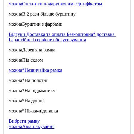
можна
Оплатити подарунковим сертифікатом
можна
В 2 рази більше бурштину
можна
Бурштин з фарбами
Відгуки
Доставка та оплата
Безкоштовна* доставка
Гарантійне і сервісне обслуговування
можна
Дерев'яна рамка
можна
Під склом
можна*
Незвичайна рамка
можна*
На полотні
можна*
На підрамнику
можна*
На дошці
можна*
Ніжка-підставка
Вибрати рамку
можна
Авіа-пакування