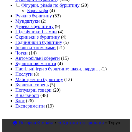
Фігурки, різьба по бурштину
(20)
Барельєфи
(4)
Ручки з бурштину
(53)
Мундштуки
(2)
Дерева з бурштину
(9)
Підсвічники і лампи
(4)
Скриньки з бурштину
(4)
Годинники з бурштину
(5)
Інклюзи з комахами
(21)
Чотки
(14)
Автомобільні обереги
(15)
Бурштинові магніти
(4)
Настільні ігри з бурштину: шахи, нарди…
(1)
Послуги
(8)
Майстрам по бурштину
(12)
Бурштин сирець
(5)
Популярні товари
(20)
В наявності
(48)
Блог
(26)
Експерименти
(19)
🏠 Янтарна Кімната
•
➜ Кртини з тваринами
•
Турул