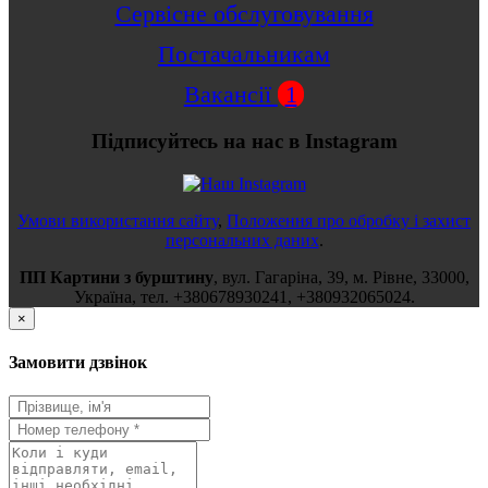
Сервісне обслуговування
Постачальникам
Вакансії
1
Підписуйтесь на нас в Instagram
Умови використання сайту
,
Положення про обробку і захист
персональних даних
.
ПП Картини з бурштину
,
вул.
Гагаріна, 39
, м.
Рівне
,
33000
,
Україна
, тел.
+380678930241
,
+380932065024
.
×
Замовити дзвінок