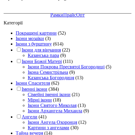
Рамки
Прайс
Опт
Категорії
Покращені картини
(52)
Ікони мозаїки
(3)
Ікони з бурштину
(614)
Ікони для вінчання
(22)
Казанська пара
(9)
Ікони Божої Матері
(111)
Ікони Покрова Пресвятої Богородиці
(5)
Ікона Семистрільна
(9)
Казанська Богородиця
(13)
Ікони Спасителя
(62)
Іменні ікони
(384)
Сімейні іменні ікони
(21)
Мірні ікони
(18)
Ікони Святого Миколая
(13)
Ікони Архангела Михаила
(9)
Ангели
(41)
Ікони Ангела Охоронця
(12)
Картини з ангелами
(30)
Тайна вечеря
(14)