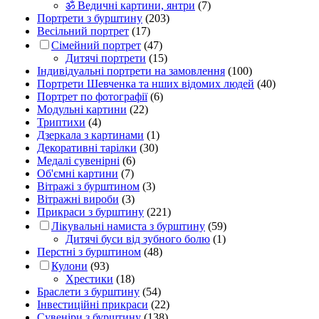
ॐ Ведичні картини, янтри
(7)
Портрети з бурштину
(203)
Весільний портрет
(17)
Сімейний портрет
(47)
Дитячі портрети
(15)
Індивідуальні портрети на замовлення
(100)
Портрети Шевченка та нших відомих людей
(40)
Портрет по фотографії
(6)
Модульні картини
(22)
Триптихи
(4)
Дзеркала з картинами
(1)
Декоративні тарілки
(30)
Медалі сувенірні
(6)
Об'ємні картини
(7)
Вітражі з бурштином
(3)
Вітражні вироби
(3)
Прикраси з бурштину
(221)
Лікувальні намиста з бурштину
(59)
Дитячі буси від зубного болю
(1)
Перстні з бурштином
(48)
Кулони
(93)
Хрестики
(18)
Браслети з бурштину
(54)
Інвестиційні прикраси
(22)
Сувеніри з бурштину
(138)