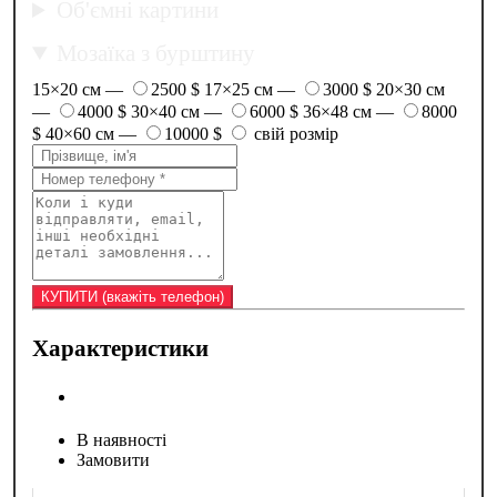
Об'ємні картини
Мозаїка з бурштину
15×20 см —
2500 $
17×25 см —
3000 $
20×30 см
—
4000 $
30×40 см —
6000 $
36×48 см —
8000
$
40×60 см —
10000 $
свій розмір
Характеристики
В наявності
Замовити