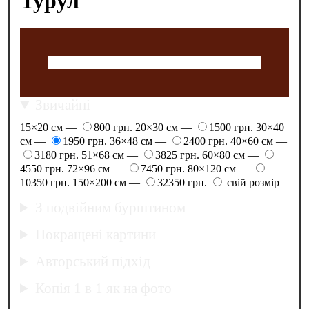
Турул
Звичайні
15×20 см —
800 грн.
20×30 см —
1500 грн.
30×40
см —
1950 грн.
36×48 см —
2400 грн.
40×60 см —
3180 грн.
51×68 см —
3825 грн.
60×80 см —
4550 грн.
72×96 см —
7450 грн.
80×120 см —
10350 грн.
150×200 см —
32350 грн.
свій розмір
З подвійним бурштином
Покращені картини
Авторський підхід
Копія 1 в 1 як на фото