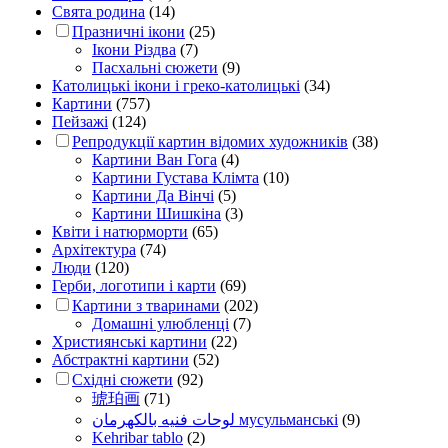
Свята родина
(14)
Празничні ікони
(25)
Ікони Різдва
(7)
Пасхальні сюжети
(9)
Католицькі ікони і греко-католицькі
(34)
Картини
(757)
Пейзажі
(124)
Репродукції картин відомих художників
(38)
Картини Ван Гога
(4)
Картини Густава Клімта
(10)
Картини Да Вінчі
(5)
Картини Шишкіна
(3)
Квіти і натюрморти
(65)
Архітектура
(74)
Люди
(120)
Герби, логотипи і карти
(69)
Картини з тваринами
(202)
Домашні улюбленці
(7)
Християнські картини
(22)
Абстрактні картини
(52)
Східні сюжети
(92)
琥珀画
(71)
لوحات فنيه بالكهرمان мусульманські
(9)
Kehribar tablo
(2)