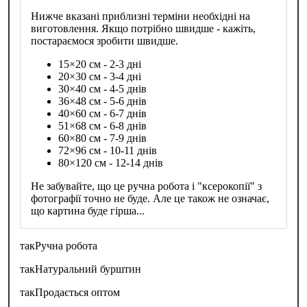
Нижче вказані приблизні терміни необхідні на
виготовлення. Якщо потрібно швидше - кажіть,
постараємося зробити швидше.
15×20 см - 2-3 дні
20×30 см - 3-4 дні
30×40 см - 4-5 днів
36×48 см - 5-6 днів
40×60 см - 6-7 днів
51×68 см - 6-8 днів
60×80 см - 7-9 днів
72×96 см - 10-11 днів
80×120 см - 12-14 днів
Не забувайте, що це ручна робота і "ксерокопії" з
фотографії точно не буде. Але це також не означає,
що картина буде гірша...
так
Ручна робота
так
Натуральний бурштин
так
Продається оптом