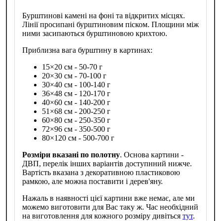
Бурштинові камені на фоні та відкритих місцях.
Лінії просипані бурштиновим піском. Площини між
ними засипаються бурштиновою крихтою.
Приблизна вага бурштину в картинах:
15×20 см - 50-70 г
20×30 см - 70-100 г
30×40 см - 100-140 г
36×48 см - 120-170 г
40×60 см - 140-200 г
51×68 см - 200-250 г
60×80 см - 250-350 г
72×96 см - 350-500 г
80×120 см - 500-700 г
Розміри вказані по полотну
. Основа картини -
ДВП, перелік інших варіантів доступнний нижче.
Вартість вказана з декоративною пластиковою
рамкою, але можна поставити і дерев'яну.
Нажаль в наявності цієї картини вже немає, але ми
можемо виготовити для Вас таку ж. Час необхідний
на виготовлення для кожного розміру дивіться
тут
.