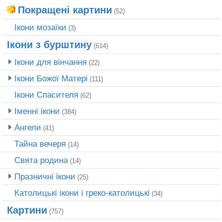
Покращені картини
(52)
Ікони мозаїки
(3)
Ікони з бурштину
(614)
Ікони для вінчання
(22)
Ікони Божої Матері
(111)
Ікони Спасителя
(62)
Іменні ікони
(384)
Ангели
(41)
Тайна вечеря
(14)
Свята родина
(14)
Празничні ікони
(25)
Католицькі ікони і греко-католицькі
(34)
Картини
(757)