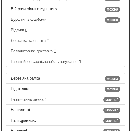
В 2 рази більше бурштину
можна
Бурштин з фарбами
можна
Відгуки
Доставка та оплата
Безкоштовна* доставка
Гарантійне і сервісне обслуговування
Дерев'яна рамка
можна
Під склом
можна
Незвичайна рамка
можна*
На полотні
можна*
На підрамнику
можна*
На дошці