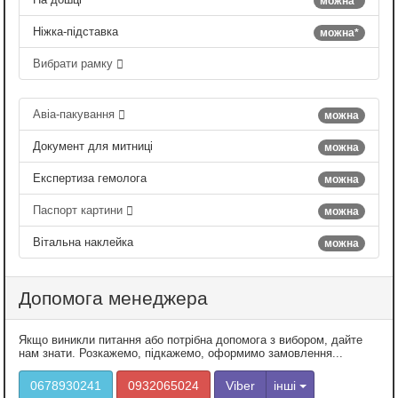
можна*
Ніжка-підставка
можна*
Вибрати рамку
Авіа-пакування
можна
Документ для митниці
можна
Експертиза гемолога
можна
Паспорт картини
можна
Вітальна наклейка
можна
Допомога менеджера
Якщо виникли питання або потрібна допомога з вибором, дайте
нам знати. Розкажемо, підкажемо, оформимо замовлення...
0678930241
0932065024
Viber
інші