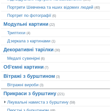
Портрети Шевченка та нших відомих людей
(40)
Портрет по фотографії
(6)
Модульні картини
(22)
Триптихи
(4)
Дзеркала з картинами
(1)
Декоративні тарілки
(30)
Медалі сувенірні
(6)
Об'ємні картини
(7)
Вітражі з бурштином
(3)
Вітражні вироби
(3)
Прикраси з бурштину
(221)
Лікувальні намиста з бурштину
(59)
Перстні з бурштином
(48)