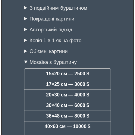
З подвійним бурштином
Покращені картини
Авторський підхід
Копія 1 в 1 як на фото
Об'ємні картини
Мозаїка з бурштину
15×20 см —
2500 $
17×25 см —
3000 $
20×30 см —
4000 $
30×40 см —
6000 $
36×48 см —
8000 $
40×60 см —
10000 $