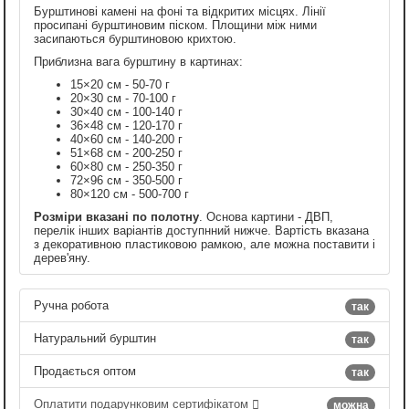
Бурштинові камені на фоні та відкритих місцях. Лінії
просипані бурштиновим піском. Площини між ними
засипаються бурштиновою крихтою.
Приблизна вага бурштину в картинах:
15×20 см - 50-70 г
20×30 см - 70-100 г
30×40 см - 100-140 г
36×48 см - 120-170 г
40×60 см - 140-200 г
51×68 см - 200-250 г
60×80 см - 250-350 г
72×96 см - 350-500 г
80×120 см - 500-700 г
Розміри вказані по полотну
. Основа картини - ДВП,
перелік інших варіантів доступнний нижче. Вартість вказана
з декоративною пластиковою рамкою, але можна поставити і
дерев'яну.
Ручна робота
так
Натуральний бурштин
так
Продається оптом
так
Оплатити подарунковим сертифікатом
можна