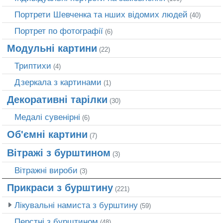
Портрети Шевченка та нших відомих людей
(40)
Портрет по фотографії
(6)
Модульні картини
(22)
Триптихи
(4)
Дзеркала з картинами
(1)
Декоративні тарілки
(30)
Медалі сувенірні
(6)
Об'ємні картини
(7)
Вітражі з бурштином
(3)
Вітражні вироби
(3)
Прикраси з бурштину
(221)
Лікувальні намиста з бурштину
(59)
Перстні з бурштином
(48)