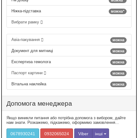
можна*
Ніжка-підставка
можна*
Вибрати рамку
Авіа-пакування
можна
Документ для митниці
можна
Експертиза гемолога
можна
Паспорт картини
можна
Вітальна наклейка
можна
Допомога менеджера
Якщо виникли питання або потрібна допомога з вибором, дайте
нам знати. Розкажемо, підкажемо, оформимо замовлення...
0678930241
0932065024
Viber
інші