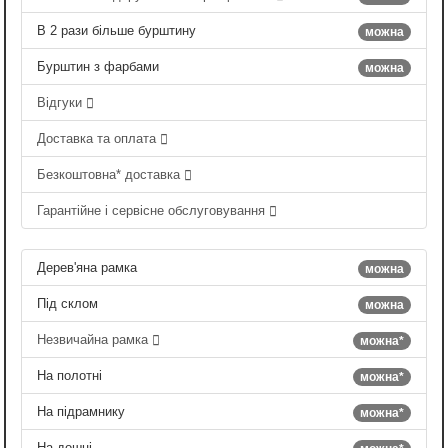
В 2 рази більше бурштину
можна
Бурштин з фарбами
можна
Відгуки
Доставка та оплата
Безкоштовна* доставка
Гарантійне і сервісне обслуговування
Дерев'яна рамка
можна
Під склом
можна
Незвичайна рамка
можна*
На полотні
можна*
На підрамнику
можна*
На дошці