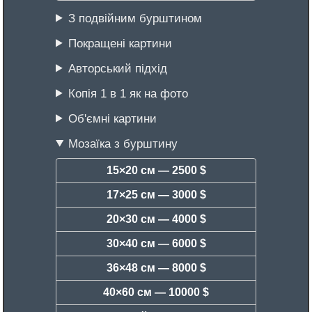
З подвійним бурштином
Покращені картини
Авторський підхід
Копія 1 в 1 як на фото
Об'ємні картини
Мозаїка з бурштину
15×20 см —
2500 $
17×25 см —
3000 $
20×30 см —
4000 $
30×40 см —
6000 $
36×48 см —
8000 $
40×60 см —
10000 $