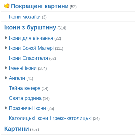
Покращені картини
(52)
Ікони мозаїки
(3)
Ікони з бурштину
(614)
Ікони для вінчання
(22)
Ікони Божої Матері
(111)
Ікони Спасителя
(62)
Іменні ікони
(384)
Ангели
(41)
Тайна вечеря
(14)
Свята родина
(14)
Празничні ікони
(25)
Католицькі ікони і греко-католицькі
(34)
Картини
(757)