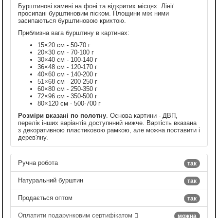
Бурштинові камені на фоні та відкритих місцях. Лінії
просипані бурштиновим піском. Площини між ними
засипаються бурштиновою крихтою.
Приблизна вага бурштину в картинах:
15×20 см - 50-70 г
20×30 см - 70-100 г
30×40 см - 100-140 г
36×48 см - 120-170 г
40×60 см - 140-200 г
51×68 см - 200-250 г
60×80 см - 250-350 г
72×96 см - 350-500 г
80×120 см - 500-700 г
Розміри вказані по полотну
. Основа картини - ДВП,
перелік інших варіантів доступнний нижче. Вартість вказана
з декоративною пластиковою рамкою, але можна поставити і
дерев'яну.
Ручна робота
так
Натуральний бурштин
так
Продається оптом
так
Оплатити подарунковим сертифікатом
можна