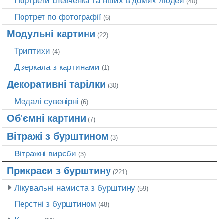
Портрети Шевченка та нших відомих людей
(40)
Портрет по фотографії
(6)
Модульні картини
(22)
Триптихи
(4)
Дзеркала з картинами
(1)
Декоративні тарілки
(30)
Медалі сувенірні
(6)
Об'ємні картини
(7)
Вітражі з бурштином
(3)
Вітражні вироби
(3)
Прикраси з бурштину
(221)
Лікувальні намиста з бурштину
(59)
Перстні з бурштином
(48)