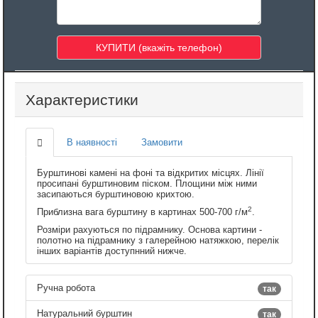
Характеристики
В наявності
Замовити
Бурштинові камені на фоні та відкритих місцях. Лінії
просипані бурштиновим піском. Площини між ними
засипаються бурштиновою крихтою.
2
Приблизна вага бурштину в картинах 500-700 г/м
.
Розміри рахуються по підрамнику. Основа картини -
полотно на підрамнику з галерейною натяжкою, перелік
інших варіантів доступнний нижче.
Ручна робота
так
Натуральний бурштин
так