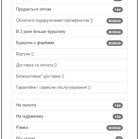
Продається оптом
так
Оплатити подарунковим сертифікатом
можна
В 2 рази більше бурштину
можна
Бурштин з фарбами
можна
Відгуки
Доставка та оплата
Безкоштовна* доставка
Гарантійне і сервісне обслуговування
На полотні
так
На підрамнику
так
Рамка
можна
Під склом
ні