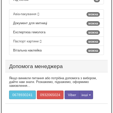
Авіа-пакування
можна
Документ для митниці
можна
Експертиза гемолога
можна
Паспорт картини
можна
Вітальна наклейка
можна
Допомога менеджера
Якщо виникли питання або потрібна допомога з вибором,
дайте нам знати. Розкажемо, підкажемо, оформимо
замовлення...
0678930241
0932065024
Viber
інші