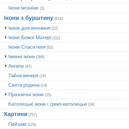
Ікони мозаїки
(3)
Ікони з бурштину
(614)
Ікони для вінчання
(22)
Ікони Божої Матері
(111)
Ікони Спасителя
(62)
Іменні ікони
(384)
Ангели
(41)
Тайна вечеря
(14)
Свята родина
(14)
Празничні ікони
(25)
Католицькі ікони і греко-католицькі
(34)
Картини
(757)
Пейзажі
(124)