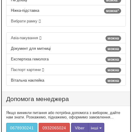
можна*
Ніжка-підставка
можна*
Вибрати рамку
Авіа-пакування
можна
Документ для митниці
можна
Експертиза гемолога
можна
Паспорт картини
можна
Вітальна наклейка
можна
Допомога менеджера
Якщо виникли питання або потрібна допомога з вибором, дайте
нам знати. Розкажемо, підкажемо, оформимо замовлення...
0678930241
0932065024
Viber
інші