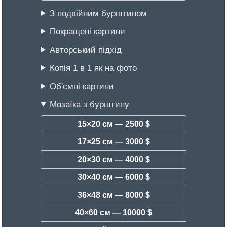
З подвійним бурштином
Покращені картини
Авторський підхід
Копія 1 в 1 як на фото
Об'ємні картини
Мозаїка з бурштину
15×20 см —
2500 $
17×25 см —
3000 $
20×30 см —
4000 $
30×40 см —
6000 $
36×48 см —
8000 $
40×60 см —
10000 $