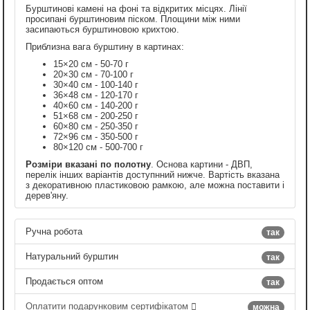
Бурштинові камені на фоні та відкритих місцях. Лінії
просипані бурштиновим піском. Площини між ними
засипаються бурштиновою крихтою.
Приблизна вага бурштину в картинах:
15×20 см - 50-70 г
20×30 см - 70-100 г
30×40 см - 100-140 г
36×48 см - 120-170 г
40×60 см - 140-200 г
51×68 см - 200-250 г
60×80 см - 250-350 г
72×96 см - 350-500 г
80×120 см - 500-700 г
Розміри вказані по полотну
. Основа картини - ДВП,
перелік інших варіантів доступнний нижче. Вартість вказана
з декоративною пластиковою рамкою, але можна поставити і
дерев'яну.
Ручна робота
так
Натуральний бурштин
так
Продається оптом
так
Оплатити подарунковим сертифікатом
можна