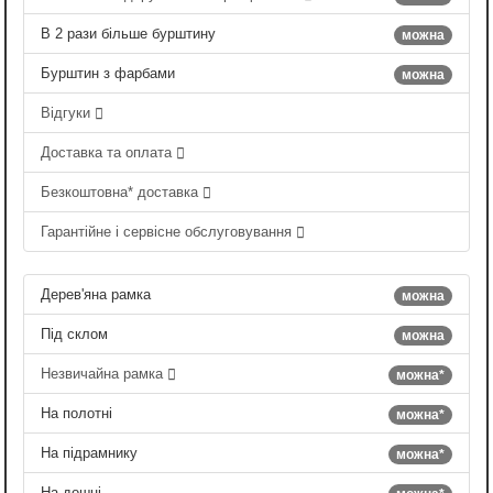
В 2 рази більше бурштину
можна
Бурштин з фарбами
можна
Відгуки
Доставка та оплата
Безкоштовна* доставка
Гарантійне і сервісне обслуговування
Дерев'яна рамка
можна
Під склом
можна
Незвичайна рамка
можна*
На полотні
можна*
На підрамнику
можна*
На дошці