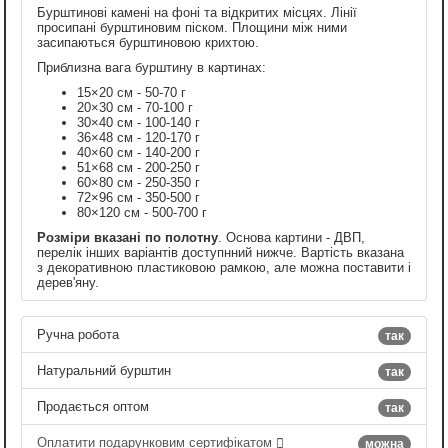
Бурштинові камені на фоні та відкритих місцях. Лінії
просипані бурштиновим піском. Площини між ними
засипаються бурштиновою крихтою.
Приблизна вага бурштину в картинах:
15×20 см - 50-70 г
20×30 см - 70-100 г
30×40 см - 100-140 г
36×48 см - 120-170 г
40×60 см - 140-200 г
51×68 см - 200-250 г
60×80 см - 250-350 г
72×96 см - 350-500 г
80×120 см - 500-700 г
Розміри вказані по полотну
. Основа картини - ДВП,
перелік інших варіантів доступнний нижче. Вартість вказана
з декоративною пластиковою рамкою, але можна поставити і
дерев'яну.
Ручна робота
так
Натуральний бурштин
так
Продається оптом
так
Оплатити подарунковим сертифікатом
можна