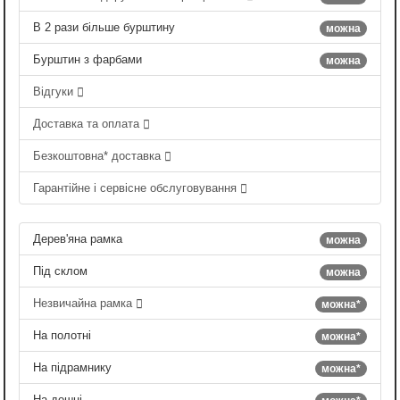
В 2 рази більше бурштину
можна
Бурштин з фарбами
можна
Відгуки
Доставка та оплата
Безкоштовна* доставка
Гарантійне і сервісне обслуговування
Дерев'яна рамка
можна
Під склом
можна
Незвичайна рамка
можна*
На полотні
можна*
На підрамнику
можна*
На дошці