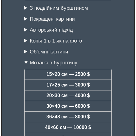
З подвійним бурштином
Покращені картини
Авторський підхід
Копія 1 в 1 як на фото
Об'ємні картини
Мозаїка з бурштину
15×20 см —
2500 $
17×25 см —
3000 $
20×30 см —
4000 $
30×40 см —
6000 $
36×48 см —
8000 $
40×60 см —
10000 $