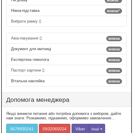
можна*
Ніжка-підставка
можна*
Вибрати рамку
Авіа-пакування
можна
Документ для митниці
можна
Експертиза гемолога
можна
Паспорт картини
можна
Вітальна наклейка
можна
Допомога менеджера
Якщо виникли питання або потрібна допомога з вибором, дайте
нам знати. Розкажемо, підкажемо, оформимо замовлення...
0678930241
0932065024
Viber
інші