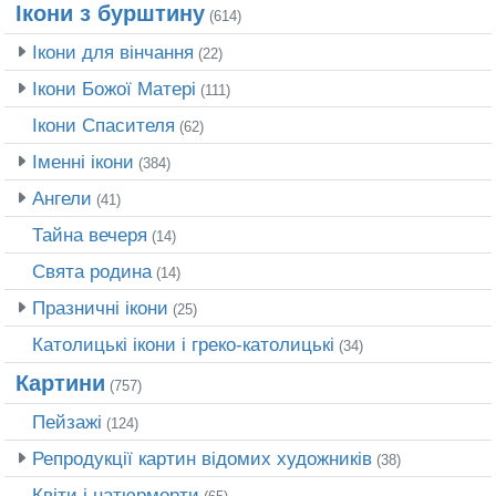
Ікони з бурштину
(614)
Ікони для вінчання
(22)
Ікони Божої Матері
(111)
Ікони Спасителя
(62)
Іменні ікони
(384)
Ангели
(41)
Тайна вечеря
(14)
Свята родина
(14)
Празничні ікони
(25)
Католицькі ікони і греко-католицькі
(34)
Картини
(757)
Пейзажі
(124)
Репродукції картин відомих художників
(38)
Квіти і натюрморти