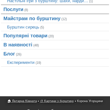
Настільні ігри з бурштину: шахи, нарди…
(1)
Послуги
(8)
Майстрам по бурштину
(12)
Бурштин сирець
(5)
Популярні товари
(20)
В наявності
(48)
Блог
(26)
Експерименти
(19)
🏠 Янтарна Кімната
•
🎨 Картини з бурштину
•
Корона Угорщини