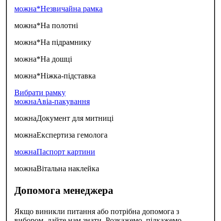
можна*
Незвичайна рамка
можна*
На полотні
можна*
На підрамнику
можна*
На дошці
можна*
Ніжка-підставка
Вибрати рамку
можна
Авіа-пакування
можна
Документ для митниці
можна
Експертиза гемолога
можна
Паспорт картини
можна
Вітальна наклейка
Допомога менеджера
Якщо виникли питання або потрібна допомога з
вибором, дайте нам знати. Розкажемо, підкажемо,