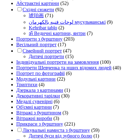
Абстрактні картини
(52)
Східні сюжети
(92)
琥珀画
(71)
لوحات فنيه بالكهرمان мусульманські
(9)
Kehribar tablo
(2)
ॐ Ведичні картини, янтри
(7)
Портрети з бурштину
(203)
Весільний портрет
(17)
Сімейний портрет
(47)
Дитячі портрети
(15)
Індивідуальні портрети на замовлення
(100)
Портрети Шевченка та нших відомих людей
(40)
Портрет по фотографії
(6)
Модульні картини
(22)
Триптихи
(4)
Дзеркала з картинами
(1)
Декоративні тарілки
(30)
Медалі сувенірні
(6)
Об'ємні картини
(7)
Вітражі з бурштином
(3)
Вітражні вироби
(3)
Прикраси з бурштину
(221)
Лікувальні намиста з бурштину
(59)
Дитячі буси від зубного болю
(1)