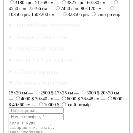
3180 грн.
51×68 см —
3825 грн.
60×80 см —
4550 грн.
72×96 см —
7450 грн.
80×120 см —
10350 грн.
150×200 см —
32350 грн.
свій розмір
З подвійним бурштином
Покращені картини
Авторський підхід
Копія 1 в 1 як на фото
Об'ємні картини
Мозаїка з бурштину
15×20 см —
2500 $
17×25 см —
3000 $
20×30 см
—
4000 $
30×40 см —
6000 $
36×48 см —
8000
$
40×60 см —
10000 $
свій розмір