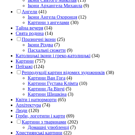
Ікони Святого Миколая
(13)
Ікони Архангела Михаила
(9)
Ангели
(41)
Ікони Ангела Охоронця
(12)
Картини з ангелами
(30)
Тайна вечеря
(14)
Свята родина
(14)
Празничні ікони
(25)
Ікони Різдва
(7)
Пасхальні сюжети
(9)
Католицькі ікони і греко-католицькі
(34)
Картини
(757)
Пейзажі
(124)
Репродукції картин відомих художників
(38)
Картини Ван Гога
(4)
Картини Густава Клімта
(10)
Картини Да Вінчі
(5)
Картини Шишкіна
(3)
Квіти і натюрморти
(65)
Архітектура
(74)
Люди
(120)
Герби, логотипи і карти
(69)
Картини з тваринами
(202)
Домашні улюбленці
(7)
Християнські картини
(22)