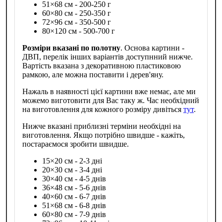
51×68 см - 200-250 г
60×80 см - 250-350 г
72×96 см - 350-500 г
80×120 см - 500-700 г
Розміри вказані по полотну
. Основа картини -
ДВП, перелік інших варіантів доступнний нижче.
Вартість вказана з декоративною пластиковою
рамкою, але можна поставити і дерев'яну.
Нажаль в наявності цієї картини вже немає, але ми
можемо виготовити для Вас таку ж. Час необхідний
на виготовлення для кожного розміру дивіться
тут
.
Нижче вказані приблизні терміни необхідні на
виготовлення. Якщо потрібно швидше - кажіть,
постараємося зробити швидше.
15×20 см - 2-3 дні
20×30 см - 3-4 дні
30×40 см - 4-5 днів
36×48 см - 5-6 днів
40×60 см - 6-7 днів
51×68 см - 6-8 днів
60×80 см - 7-9 днів