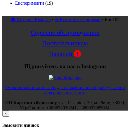
Експерименти
(19)
🏠 Янтарна Кімната
•
➜ Кртини з тваринами
•
Коні 05
Сервісне обслуговування
Постачальникам
Вакансії
1
Підписуйтесь на нас в Instagram
Умови використання сайту
,
Положення про обробку і захист
персональних даних
.
ПП Картини з бурштину
,
вул.
Гагаріна, 39
, м.
Рівне
,
33000
,
Україна
, тел.
+380678930241
,
+380932065024
.
×
Замовити дзвінок