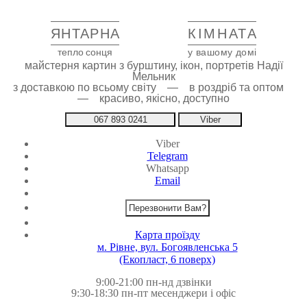
ЯНТАРНА
КІМНАТА
тепло сонця
у вашому домі
майстерня картин з бурштину, ікон, портретів Надії
Мельник
з доставкою по всьому світу — в роздріб та оптом
— красиво, якісно, доступно
067 893 0241
Viber
Viber
Telegram
Whatsapp
Email
Перезвонити Вам?
Карта проїзду
м. Рівне, вул. Богоявленська 5
(Екопласт, 6 поверх)
9:00-21:00 пн-нд дзвінки
9:30-18:30 пн-пт месенджери і офіс