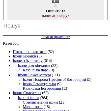
0,00
0
Оцінити та
написати відгук
Рамки
Прайс
Опт
Категорії
Покращені картини
(52)
Ікони мозаїки
(3)
Ікони з бурштину
(614)
Ікони для вінчання
(22)
Казанська пара
(9)
Ікони Божої Матері
(111)
Ікони Покрова Пресвятої Богородиці
(5)
Ікона Семистрільна
(9)
Казанська Богородиця
(13)
Ікони Спасителя
(62)
Іменні ікони
(384)
Сімейні іменні ікони
(21)
Мірні ікони
(18)