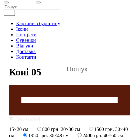
КАТАЛОГ
Картини з бурштину
Ікони
Портрети
Сувеніри
Відгуки
Доставка
Контакти
Коні 05
Звичайні
15×20 см —
800 грн.
20×30 см —
1500 грн.
30×40
см —
1950 грн.
36×48 см —
2400 грн.
40×60 см —