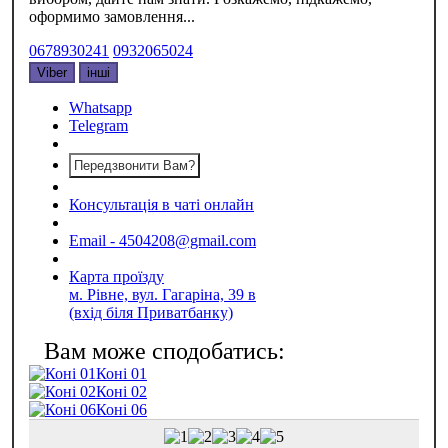
оформимо замовлення...
0678930241
0932065024
Viber
інші
Whatsapp
Telegram
Передзвонити Вам?
Консультація в чаті онлайн
Email - 4504208@gmail.com
Карта проїзду
м. Рівне, вул. Гагаріна, 39 в
(вхід біля Приватбанку)
Коні 01
Коні 02
Коні 06