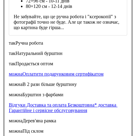
72×96 см - 10-11 днів
80×120 см - 12-14 днів
Не забувайте, що це ручна робота і "ксерокопії" з
фотографії точно не буде. Але це також не означає,
що картина буде гірша...
так
Ручна робота
так
Натуральний бурштин
так
Продається оптом
можна
Оплатити подарунковим сертифікатом
можна
В 2 рази більше бурштину
можна
Бурштин з фарбами
Відгуки
Доставка та оплата
Безкоштовна* доставка
Гарантійне і сервісне обслуговування
можна
Дерев'яна рамка
можна
Під склом