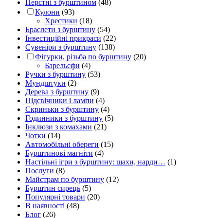
Перстні з бурштином
(48)
Кулони
(93)
Хрестики
(18)
Браслети з бурштину
(54)
Інвестиційні прикраси
(22)
Сувеніри з бурштину
(138)
Фігурки, різьба по бурштину
(20)
Барельєфи
(4)
Ручки з бурштину
(53)
Мундштуки
(2)
Дерева з бурштину
(9)
Підсвічники і лампи
(4)
Скриньки з бурштину
(4)
Годинники з бурштину
(5)
Інклюзи з комахами
(21)
Чотки
(14)
Автомобільні обереги
(15)
Бурштинові магніти
(4)
Настільні ігри з бурштину: шахи, нарди…
(1)
Послуги
(8)
Майстрам по бурштину
(12)
Бурштин сирець
(5)
Популярні товари
(20)
В наявності
(48)
Блог
(26)