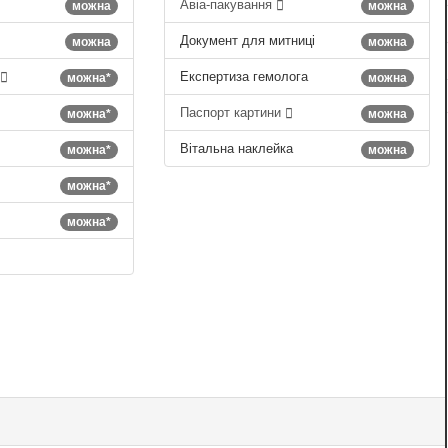
Авіа-пакування
можна
можна
Документ для митниці
можна
можна
Експертиза гемолога
можна*
можна
Паспорт картини
можна*
можна
Вітальна наклейка
можна*
можна
можна*
можна*