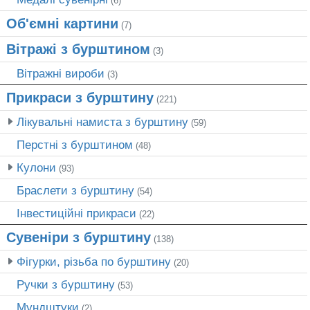
(6)
Об'ємні картини
(7)
Вітражі з бурштином
(3)
Вітражні вироби
(3)
Прикраси з бурштину
(221)
Лікувальні намиста з бурштину
(59)
Перстні з бурштином
(48)
Кулони
(93)
Браслети з бурштину
(54)
Інвестиційні прикраси
(22)
Сувеніри з бурштину
(138)
Фігурки, різьба по бурштину
(20)
Ручки з бурштину
(53)
Мундштуки
(2)