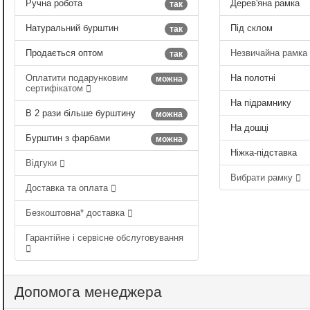
Ручна робота
Дерев'яна рамка
так
Натуральний бурштин
Під склом
так
Продається оптом
Незвичайна рамка
так
Оплатити подарунковим
На полотні
можна
сертифікатом
На підрамнику
В 2 рази більше бурштину
можна
На дошці
Бурштин з фарбами
можна
Ніжка-підставка
Відгуки
Вибрати рамку
Доставка та оплата
Безкоштовна* доставка
Гарантійне і сервісне обслуговування
Допомога менеджера