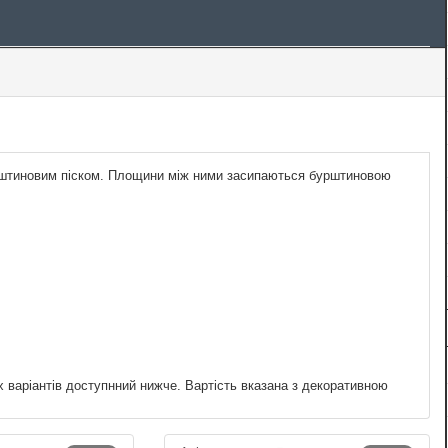
бурштиновим піском. Площини між ними засипаються бурштиновою
х варіантів доступнний нижче. Вартість вказана з декоративною