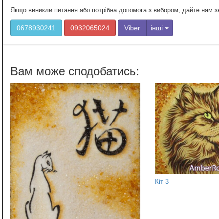
Якщо виникли питання або потрібна допомога з вибором, дайте нам 
0678930241
0932065024
Viber
інші
Кіт 3