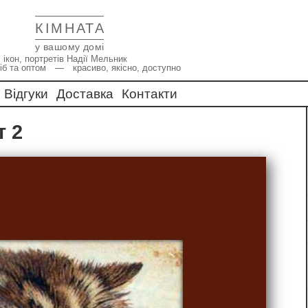
КІМНАТА
у вашому домі
 ікон, портретів Надії Мельник
іб та оптом — красиво, якісно, доступно
Відгуки
Доставка
Контакти
іт 2