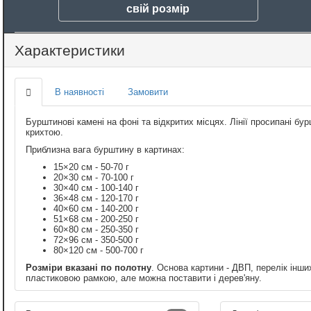
свій розмір
Характеристики
В наявності
Замовити
Бурштинові камені на фоні та відкритих місцях. Лінії просипані 
крихтою.
Приблизна вага бурштину в картинах:
15×20 см - 50-70 г
20×30 см - 70-100 г
30×40 см - 100-140 г
36×48 см - 120-170 г
40×60 см - 140-200 г
51×68 см - 200-250 г
60×80 см - 250-350 г
72×96 см - 350-500 г
80×120 см - 500-700 г
Розміри вказані по полотну
. Основа картини - ДВП, перелік інши
пластиковою рамкою, але можна поставити і дерев'яну.