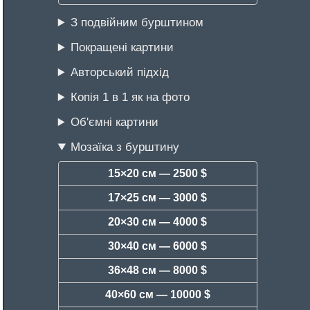
З подвійним бурштином
Покращені картини
Авторський підхід
Копія 1 в 1 як на фото
Об'ємні картини
Мозаїка з бурштину
15×20 см —
2500 $
17×25 см —
3000 $
20×30 см —
4000 $
30×40 см —
6000 $
36×48 см —
8000 $
40×60 см —
10000 $