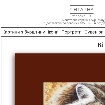
ЯНТАРНА
тепло сонця
майстерня картин з бурштину,
з доставкою по всьому світу — в роздр
Картини з бурштину
Ікони
Портрети
Сувеніри
К