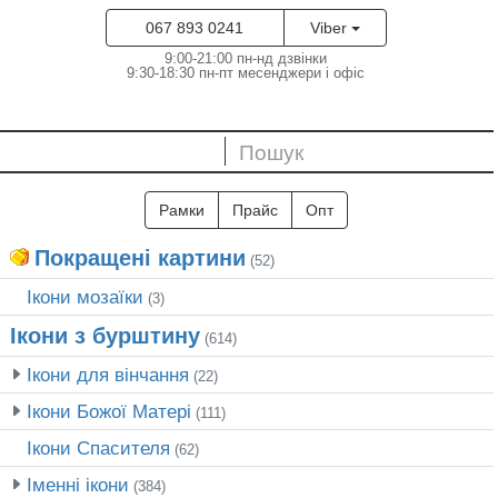
067 893 0241
Viber
9:00-21:00 пн-нд дзвінки
9:30-18:30 пн-пт месенджери і офіс
Рамки
Прайс
Опт
Покращені картини
(52)
Ікони мозаїки
(3)
Ікони з бурштину
(614)
Ікони для вінчання
(22)
Ікони Божої Матері
(111)
Ікони Спасителя
(62)
Іменні ікони
(384)