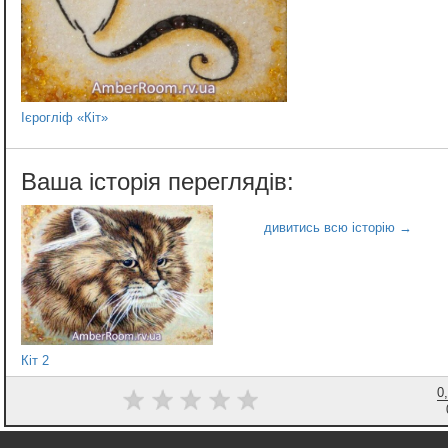
Ієрогліф «Кіт»
Кіт 2
0