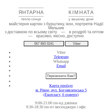
ЯНТАРНА
КІМНАТА
тепло сонця
у вашому домі
майстерня картин з бурштину, ікон, портретів Надії
Мельник
з доставкою по всьому світу — в роздріб та оптом
— красиво, якісно, доступно
067 893 0241
Viber
Viber
Telegram
Whatsapp
Email
Перезвонити Вам?
Карта проїзду
м. Рівне, вул. Богоявленська 5
(Екопласт, 6 поверх)
9:00-21:00 пн-нд дзвінки
9:30-18:30 пн-пт месенджери і офіс