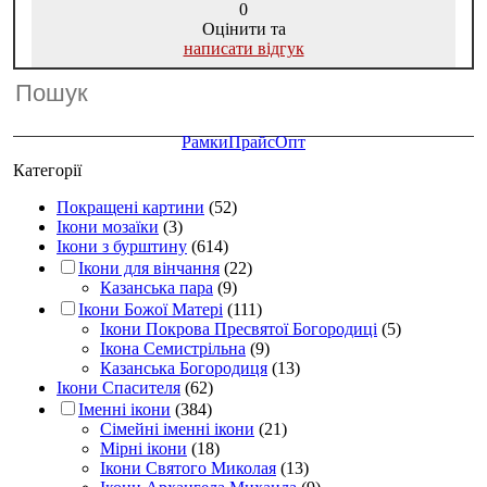
0
Оцінити та
написати відгук
Рамки
Прайс
Опт
Категорії
Покращені картини
(52)
Ікони мозаїки
(3)
Ікони з бурштину
(614)
Ікони для вінчання
(22)
Казанська пара
(9)
Ікони Божої Матері
(111)
Ікони Покрова Пресвятої Богородиці
(5)
Ікона Семистрільна
(9)
Казанська Богородиця
(13)
Ікони Спасителя
(62)
Іменні ікони
(384)
Сімейні іменні ікони
(21)
Мірні ікони
(18)
Ікони Святого Миколая
(13)