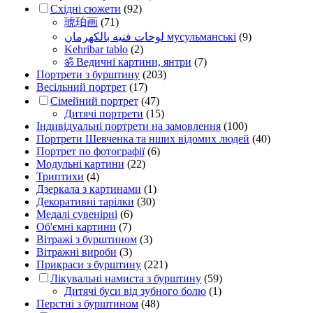
Східні сюжети
(92)
琥珀画
(71)
لوحات فنيه بالكهرمان мусульманські
(9)
Kehribar tablo
(2)
ॐ Ведичні картини, янтри
(7)
Портрети з бурштину
(203)
Весільний портрет
(17)
Сімейний портрет
(47)
Дитячі портрети
(15)
Індивідуальні портрети на замовлення
(100)
Портрети Шевченка та нших відомих людей
(40)
Портрет по фотографії
(6)
Модульні картини
(22)
Триптихи
(4)
Дзеркала з картинами
(1)
Декоративні тарілки
(30)
Медалі сувенірні
(6)
Об'ємні картини
(7)
Вітражі з бурштином
(3)
Вітражні вироби
(3)
Прикраси з бурштину
(221)
Лікувальні намиста з бурштину
(59)
Дитячі буси від зубного болю
(1)
Перстні з бурштином
(48)