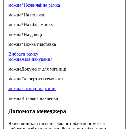
можна*
Незвичайна рамка
можна*
На полотні
можна*
На підрамнику
можна*
На дошці
можна*
Ніжка-підставка
Вибрати рамку
можна
Авіа-пакування
можна
Документ для митниці
можна
Експертиза гемолога
можна
Паспорт картини
можна
Вітальна наклейка
Допомога менеджера
Якщо виникли питання або потрібна допомога з
вибором, дайте нам знати. Розкажемо, підкажемо,