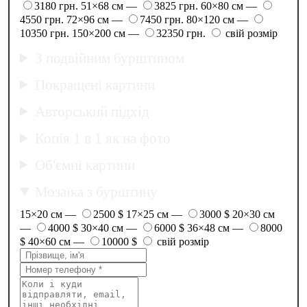
3180 грн.
51×68 см —
3825 грн.
60×80 см —
4550 грн.
72×96 см —
7450 грн.
80×120 см —
10350 грн.
150×200 см —
32350 грн.
свій розмір
З подвійним бурштином
Покращені картини
Авторський підхід
Копія 1 в 1 як на фото
Об'ємні картини
Мозаїка з бурштину
15×20 см —
2500 $
17×25 см —
3000 $
20×30 см
—
4000 $
30×40 см —
6000 $
36×48 см —
8000
$
40×60 см —
10000 $
свій розмір