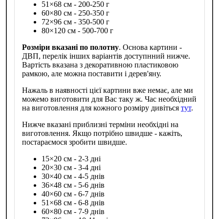
51×68 см - 200-250 г
60×80 см - 250-350 г
72×96 см - 350-500 г
80×120 см - 500-700 г
Розміри вказані по полотну
. Основа картини -
ДВП, перелік інших варіантів доступнний нижче.
Вартість вказана з декоративною пластиковою
рамкою, але можна поставити і дерев'яну.
Нажаль в наявності цієї картини вже немає, але ми
можемо виготовити для Вас таку ж. Час необхідний
на виготовлення для кожного розміру дивіться
тут
.
Нижче вказані приблизні терміни необхідні на
виготовлення. Якщо потрібно швидше - кажіть,
постараємося зробити швидше.
15×20 см - 2-3 дні
20×30 см - 3-4 дні
30×40 см - 4-5 днів
36×48 см - 5-6 днів
40×60 см - 6-7 днів
51×68 см - 6-8 днів
60×80 см - 7-9 днів