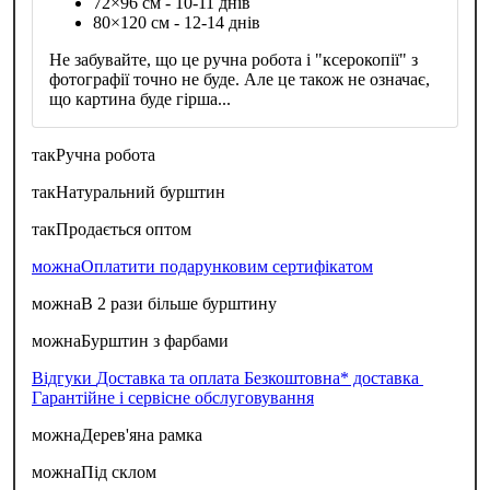
72×96 см - 10-11 днів
80×120 см - 12-14 днів
Не забувайте, що це ручна робота і "ксерокопії" з
фотографії точно не буде. Але це також не означає,
що картина буде гірша...
так
Ручна робота
так
Натуральний бурштин
так
Продається оптом
можна
Оплатити подарунковим сертифікатом
можна
В 2 рази більше бурштину
можна
Бурштин з фарбами
Відгуки
Доставка та оплата
Безкоштовна* доставка
Гарантійне і сервісне обслуговування
можна
Дерев'яна рамка
можна
Під склом