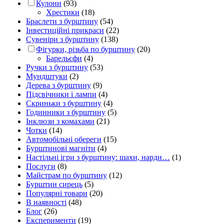
Кулони
(93)
Хрестики
(18)
Браслети з бурштину
(54)
Інвестиційні прикраси
(22)
Сувеніри з бурштину
(138)
Фігурки, різьба по бурштину
(20)
Барельєфи
(4)
Ручки з бурштину
(53)
Мундштуки
(2)
Дерева з бурштину
(9)
Підсвічники і лампи
(4)
Скриньки з бурштину
(4)
Годинники з бурштину
(5)
Інклюзи з комахами
(21)
Чотки
(14)
Автомобільні обереги
(15)
Бурштинові магніти
(4)
Настільні ігри з бурштину: шахи, нарди…
(1)
Послуги
(8)
Майстрам по бурштину
(12)
Бурштин сирець
(5)
Популярні товари
(20)
В наявності
(48)
Блог
(26)
Експерименти
(19)