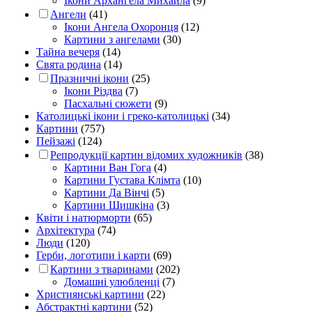
Ікони Архангела Михаила
(9)
Ангели
(41)
Ікони Ангела Охоронця
(12)
Картини з ангелами
(30)
Тайна вечеря
(14)
Свята родина
(14)
Празничні ікони
(25)
Ікони Різдва
(7)
Пасхальні сюжети
(9)
Католицькі ікони і греко-католицькі
(34)
Картини
(757)
Пейзажі
(124)
Репродукції картин відомих художників
(38)
Картини Ван Гога
(4)
Картини Густава Клімта
(10)
Картини Да Вінчі
(5)
Картини Шишкіна
(3)
Квіти і натюрморти
(65)
Архітектура
(74)
Люди
(120)
Герби, логотипи і карти
(69)
Картини з тваринами
(202)
Домашні улюбленці
(7)
Християнські картини
(22)
Абстрактні картини
(52)