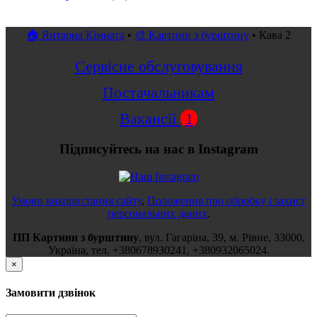
🏠 Янтарна Кімната
•
🎨 Картини з бурштину
•
Кава 2
Сервісне обслуговування
Постачальникам
Вакансії
1
Підписуйтесь на нас в Instagram
Умови використання сайту
,
Положення про обробку і захист
персональних даних
.
ПП Картини з бурштину
,
вул.
Гагаріна, 39
, м.
Рівне
,
33000
,
Україна
, тел.
+380678930241
,
+380932065024
.
×
Замовити дзвінок