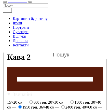
КАТАЛОГ
Картини з бурштину
Ікони
Портрети
Сувеніри
Відгуки
Доставка
Контакти
Кава 2
Звичайні
15×20 см —
800 грн.
20×30 см —
1500 грн.
30×40
см —
1950 грн.
36×48 см —
2400 грн.
40×60 см —