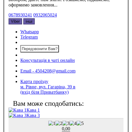
оформимо замовлення...
0678930241
0932065024
Viber
інші
Whatsapp
Telegram
Передзвонити Вам?
Консультація в чаті онлайн
Email - 4504208@gmail.com
Карта проїзду
м. Рівне, вул. Гагаріна, 39 в
(вхід біля Приватбанку)
Кава 1
Кава 3
0,00