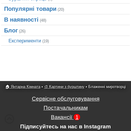
Популярні товари
(20)
В наявності
(48)
Блог
(26)
Експерименти
(19)
🏠 Янтарна Кімната
•
🎨 Картини з бурштину
•
Блаженні миротворці
Сервісне обслуговування
Постачальникам
Вакансії
1
Підписуйтесь на нас в Instagram