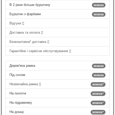
В 2 рази більше бурштину
можна
Бурштин з фарбами
можна
Відгуки
Доставка та оплата
Безкоштовна* доставка
Гарантійне і сервісне обслуговування
Дерев'яна рамка
можна
Під склом
можна
Незвичайна рамка
можна*
На полотні
можна*
На підрамнику
можна*
На дошці
можна*