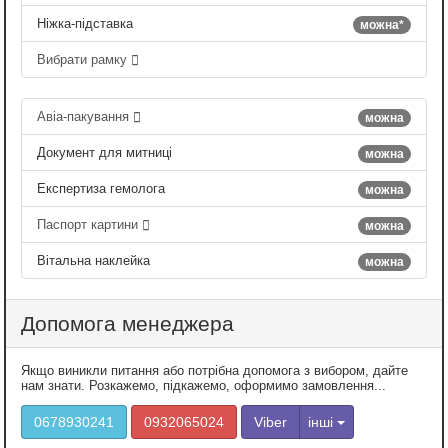
Ніжка-підставка
можна*
Вибрати рамку
Авіа-пакування
можна
Документ для митниці
можна
Експертиза гемолога
можна
Паспорт картини
можна
Вітальна наклейка
можна
Допомога менеджера
Якщо виникли питання або потрібна допомога з вибором, дайте
нам знати. Розкажемо, підкажемо, оформимо замовлення...
0678930241
0932065024
Viber
інші