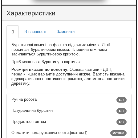
Характеристики
В наявності
Замовити
Бурштинові камені на фоні та відкритих місцях. Лінії
просипані бурштиновим піском. Площини між ними
засипаються бурштиновою крихтою.
Приблизна вага бурштину в картинах:
Розміри вказані по полотну
. Основа картини - ДВП,
перелік інших варіантів доступнний нижче. Вартість вказана
з декоративною пластиковою рамкою, але можна поставити і
дерев'яну.
Ручна робота
так
Натуральний бурштин
так
Продається оптом
так
Оплатити подарунковим сертифікатом
можна