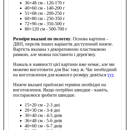
36×48 см - 120-170 г
40×60 см - 140-200 г
51×68 см - 200-250 г
60×80 см - 250-350 г
72×96 см - 350-500 г
80×120 см - 500-700 г
Розміри вказані по полотну
. Основа картини -
ДВП, перелік інших варіантів доступнний нижче.
Вартість вказана з декоративною пластиковою
рамкою, але можна поставити і дерев'яну.
Нажаль в наявності цієї картини вже немає, але ми
можемо виготовити для Вас таку ж. Час необхідний
на виготовлення для кожного розміру дивіться
тут
.
Нижче вказані приблизні терміни необхідні на
виготовлення. Якщо потрібно швидше - кажіть,
постараємося зробити швидше.
15×20 см - 2-3 дні
20×30 см - 3-4 дні
30×40 см - 4-5 днів
36×48 см - 5-6 днів
40×60 см - 6-7 днів