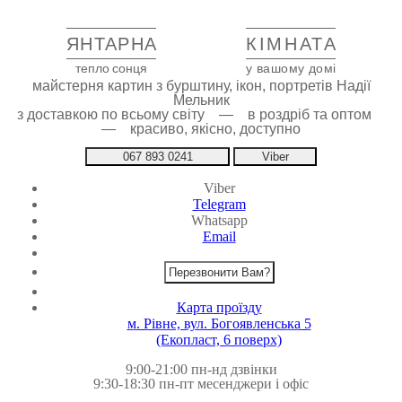
ЯНТАРНА
КІМНАТА
тепло сонця
у вашому домі
майстерня картин з бурштину, ікон, портретів Надії
Мельник
з доставкою по всьому світу — в роздріб та оптом
— красиво, якісно, доступно
067 893 0241
Viber
Viber
Telegram
Whatsapp
Email
Перезвонити Вам?
Карта проїзду
м. Рівне, вул. Богоявленська 5
(Екопласт, 6 поверх)
9:00-21:00 пн-нд дзвінки
9:30-18:30 пн-пт месенджери і офіс