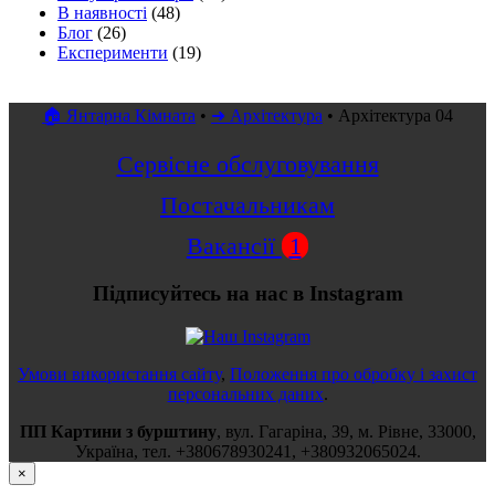
В наявності
(48)
Блог
(26)
Експерименти
(19)
🏠 Янтарна Кімната
•
➜ Архітектура
•
Архітектура 04
Сервісне обслуговування
Постачальникам
Вакансії
1
Підписуйтесь на нас в Instagram
Умови використання сайту
,
Положення про обробку і захист
персональних даних
.
ПП Картини з бурштину
,
вул.
Гагаріна, 39
, м.
Рівне
,
33000
,
Україна
, тел.
+380678930241
,
+380932065024
.
×