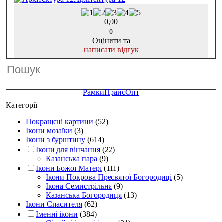
0,00
0
Оцінити та
написати відгук
Рамки
Прайс
Опт
Категорії
Покращені картини
(52)
Ікони мозаїки
(3)
Ікони з бурштину
(614)
Ікони для вінчання
(22)
Казанська пара
(9)
Ікони Божої Матері
(111)
Ікони Покрова Пресвятої Богородиці
(5)
Ікона Семистрільна
(9)
Казанська Богородиця
(13)
Ікони Спасителя
(62)
Іменні ікони
(384)