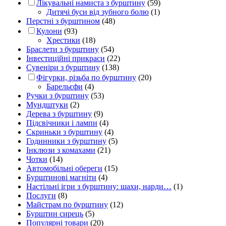
Лікувальні намиста з бурштину
(59)
Дитячі буси від зубного болю
(1)
Перстні з бурштином
(48)
Кулони
(93)
Хрестики
(18)
Браслети з бурштину
(54)
Інвестиційні прикраси
(22)
Сувеніри з бурштину
(138)
Фігурки, різьба по бурштину
(20)
Барельєфи
(4)
Ручки з бурштину
(53)
Мундштуки
(2)
Дерева з бурштину
(9)
Підсвічники і лампи
(4)
Скриньки з бурштину
(4)
Годинники з бурштину
(5)
Інклюзи з комахами
(21)
Чотки
(14)
Автомобільні обереги
(15)
Бурштинові магніти
(4)
Настільні ігри з бурштину: шахи, нарди…
(1)
Послуги
(8)
Майстрам по бурштину
(12)
Бурштин сирець
(5)
Популярні товари
(20)