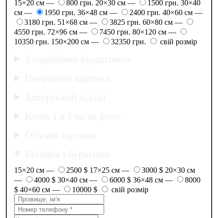
15×20 см —
800 грн.
20×30 см —
1500 грн.
30×40
см —
1950 грн.
36×48 см —
2400 грн.
40×60 см —
3180 грн.
51×68 см —
3825 грн.
60×80 см —
4550 грн.
72×96 см —
7450 грн.
80×120 см —
10350 грн.
150×200 см —
32350 грн.
свій розмір
З подвійним бурштином
Покращені картини
Авторський підхід
Копія 1 в 1 як на фото
Об'ємні картини
Мозаїка з бурштину
15×20 см —
2500 $
17×25 см —
3000 $
20×30 см
—
4000 $
30×40 см —
6000 $
36×48 см —
8000
$
40×60 см —
10000 $
свій розмір