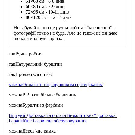
51×68 см - 6-8 днів
60×80 см - 7-9 днів
72×96 см - 10-11 днів
80×120 см - 12-14 днів
Не забувайте, що це ручна робота і "ксерокопії" з
фотографії точно не буде. Але це також не означає,
що картина буде гірша...
так
Ручна робота
так
Натуральний бурштин
так
Продається оптом
можна
Оплатити подарунковим сертифікатом
можна
В 2 рази більше бурштину
можна
Бурштин з фарбами
Відгуки
Доставка та оплата
Безкоштовна* доставка
Гарантійне і сервісне обслуговування
можна
Дерев'яна рамка