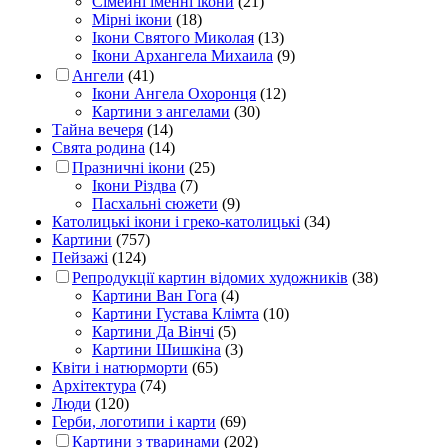
Сімейні іменні ікони
(21)
Мірні ікони
(18)
Ікони Святого Миколая
(13)
Ікони Архангела Михаила
(9)
Ангели
(41)
Ікони Ангела Охоронця
(12)
Картини з ангелами
(30)
Тайна вечеря
(14)
Свята родина
(14)
Празничні ікони
(25)
Ікони Різдва
(7)
Пасхальні сюжети
(9)
Католицькі ікони і греко-католицькі
(34)
Картини
(757)
Пейзажі
(124)
Репродукції картин відомих художників
(38)
Картини Ван Гога
(4)
Картини Густава Клімта
(10)
Картини Да Вінчі
(5)
Картини Шишкіна
(3)
Квіти і натюрморти
(65)
Архітектура
(74)
Люди
(120)
Герби, логотипи і карти
(69)
Картини з тваринами
(202)