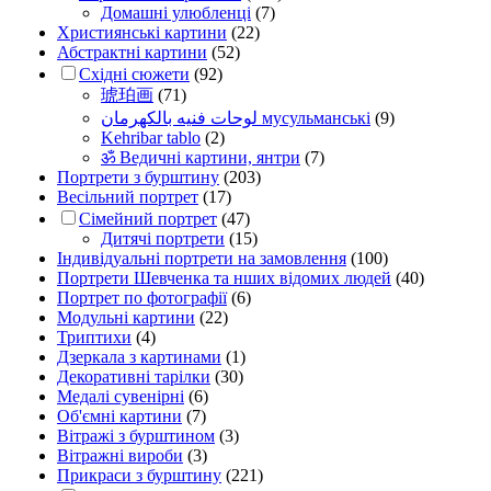
Домашні улюбленці
(7)
Християнські картини
(22)
Абстрактні картини
(52)
Східні сюжети
(92)
琥珀画
(71)
لوحات فنيه بالكهرمان мусульманські
(9)
Kehribar tablo
(2)
ॐ Ведичні картини, янтри
(7)
Портрети з бурштину
(203)
Весільний портрет
(17)
Сімейний портрет
(47)
Дитячі портрети
(15)
Індивідуальні портрети на замовлення
(100)
Портрети Шевченка та нших відомих людей
(40)
Портрет по фотографії
(6)
Модульні картини
(22)
Триптихи
(4)
Дзеркала з картинами
(1)
Декоративні тарілки
(30)
Медалі сувенірні
(6)
Об'ємні картини
(7)
Вітражі з бурштином
(3)
Вітражні вироби
(3)
Прикраси з бурштину
(221)