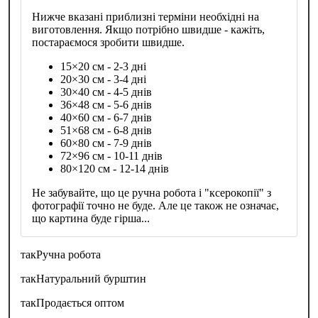
Нижче вказані приблизні терміни необхідні на
виготовлення. Якщо потрібно швидше - кажіть,
постараємося зробити швидше.
15×20 см - 2-3 дні
20×30 см - 3-4 дні
30×40 см - 4-5 днів
36×48 см - 5-6 днів
40×60 см - 6-7 днів
51×68 см - 6-8 днів
60×80 см - 7-9 днів
72×96 см - 10-11 днів
80×120 см - 12-14 днів
Не забувайте, що це ручна робота і "ксерокопії" з
фотографії точно не буде. Але це також не означає,
що картина буде гірша...
так
Ручна робота
так
Натуральний бурштин
так
Продається оптом