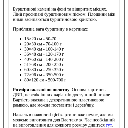
Бурштинові камені на фоні та відкритих місцях.
Лінії просипані бурштиновим піском. Площини між
ними засипаються бурштиновою крихтою.
Приблизна вага бурштину в картинах:
15×20 см - 50-70 г
20×30 см - 70-100 г
30×40 см - 100-140 г
36×48 см - 120-170 г
40×60 см - 140-200 г
51×68 см - 200-250 г
60×80 см - 250-350 г
72×96 см - 350-500 г
80×120 см - 500-700 г
Розміри вказані по полотну
. Основа картини -
ДВП, перелік інших варіантів доступнний нижче.
Вартість вказана з декоративною пластиковою
рамкою, але можна поставити і дерев'яну.
Нажаль в наявності цієї картини вже немає, але ми
можемо виготовити для Вас таку ж. Час необхідний
на виготовлення для кожного розміру дивіться
тут
.