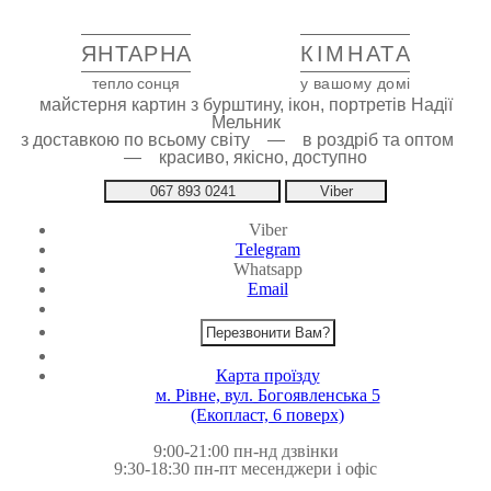
ЯНТАРНА
КІМНАТА
тепло сонця
у вашому домі
майстерня картин з бурштину, ікон, портретів Надії
Мельник
з доставкою по всьому світу — в роздріб та оптом
— красиво, якісно, доступно
067 893 0241
Viber
Viber
Telegram
Whatsapp
Email
Перезвонити Вам?
Карта проїзду
м. Рівне, вул. Богоявленська 5
(Екопласт, 6 поверх)
9:00-21:00 пн-нд дзвінки
9:30-18:30 пн-пт месенджери і офіс