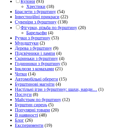
Кулони
(93)
Хрестики
(18)
Браслети з бурштину
(54)
Інвестиційні прикраси
(22)
Сувеніри з бурштину
(138)
Фігурки, різьба по бурштину
(20)
Барельєфи
(4)
Ручки з бурштину
(53)
Мундштуки
(2)
Дерева з бурштину
(9)
Підсвічники і лампи
(4)
Скриньки з бурштину
(4)
Годинники з бурштину
(5)
Інклюзи з комахами
(21)
Чотки
(14)
Автомобільні обереги
(15)
Бурштинові магніти
(4)
Настільні ігри з бурштину: шахи, нарди…
(1)
Послуги
(8)
Майстрам по бурштину
(12)
Бурштин сирець
(5)
Популярні товари
(20)
В наявності
(48)
Блог
(26)
Експерименти
(19)