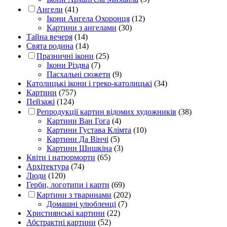
Ангели
(41)
Ікони Ангела Охоронця
(12)
Картини з ангелами
(30)
Тайна вечеря
(14)
Свята родина
(14)
Празничні ікони
(25)
Ікони Різдва
(7)
Пасхальні сюжети
(9)
Католицькі ікони і греко-католицькі
(34)
Картини
(757)
Пейзажі
(124)
Репродукції картин відомих художників
(38)
Картини Ван Гога
(4)
Картини Густава Клімта
(10)
Картини Да Вінчі
(5)
Картини Шишкіна
(3)
Квіти і натюрморти
(65)
Архітектура
(74)
Люди
(120)
Герби, логотипи і карти
(69)
Картини з тваринами
(202)
Домашні улюбленці
(7)
Християнські картини
(22)
Абстрактні картини
(52)