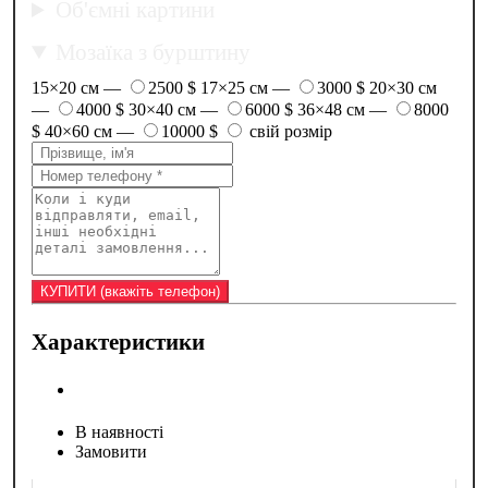
Об'ємні картини
Мозаїка з бурштину
15×20 см —
2500 $
17×25 см —
3000 $
20×30 см
—
4000 $
30×40 см —
6000 $
36×48 см —
8000
$
40×60 см —
10000 $
свій розмір
Характеристики
В наявності
Замовити