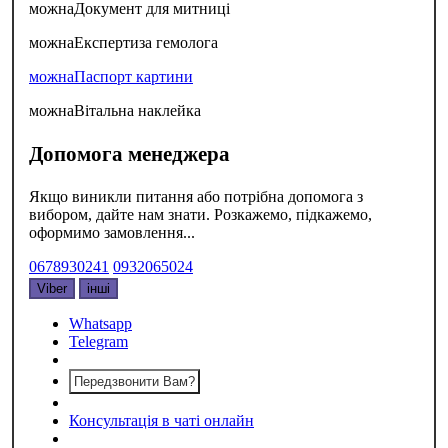
можна
Документ для митниці
можна
Експертиза гемолога
можна
Паспорт картини
можна
Вітальна наклейка
Допомога менеджера
Якщо виникли питання або потрібна допомога з
вибором, дайте нам знати. Розкажемо, підкажемо,
оформимо замовлення...
0678930241
0932065024
Viber
інші
Whatsapp
Telegram
Передзвонити Вам?
Консультація в чаті онлайн