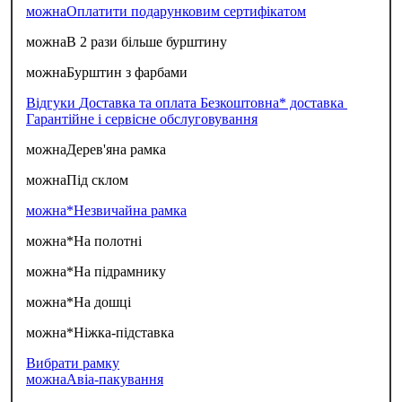
можна
Оплатити подарунковим сертифікатом
можна
В 2 рази більше бурштину
можна
Бурштин з фарбами
Відгуки
Доставка та оплата
Безкоштовна* доставка
Гарантійне і сервісне обслуговування
можна
Дерев'яна рамка
можна
Під склом
можна*
Незвичайна рамка
можна*
На полотні
можна*
На підрамнику
можна*
На дошці
можна*
Ніжка-підставка
Вибрати рамку
можна
Авіа-пакування