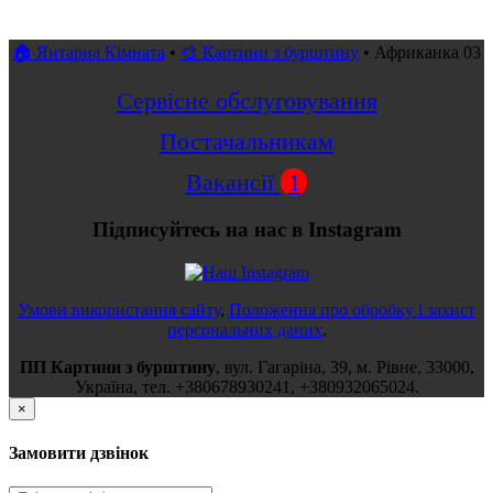
🏠 Янтарна Кімната
•
🎨 Картини з бурштину
•
Африканка 03
Сервісне обслуговування
Постачальникам
Вакансії
1
Підписуйтесь на нас в Instagram
Умови використання сайту
,
Положення про обробку і захист
персональних даних
.
ПП Картини з бурштину
,
вул.
Гагаріна, 39
, м.
Рівне
,
33000
,
Україна
, тел.
+380678930241
,
+380932065024
.
×
Замовити дзвінок