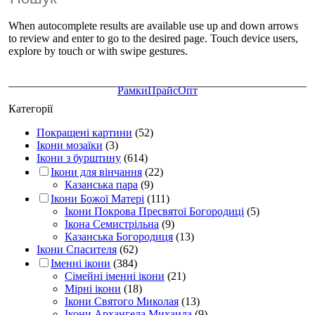
When autocomplete results are available use up and down arrows
to review and enter to go to the desired page. Touch device users,
explore by touch or with swipe gestures.
Рамки
Прайс
Опт
Категорії
Покращені картини
(52)
Ікони мозаїки
(3)
Ікони з бурштину
(614)
Ікони для вінчання
(22)
Казанська пара
(9)
Ікони Божої Матері
(111)
Ікони Покрова Пресвятої Богородиці
(5)
Ікона Семистрільна
(9)
Казанська Богородиця
(13)
Ікони Спасителя
(62)
Іменні ікони
(384)
Сімейні іменні ікони
(21)
Мірні ікони
(18)
Ікони Святого Миколая
(13)
Ікони Архангела Михаила
(9)