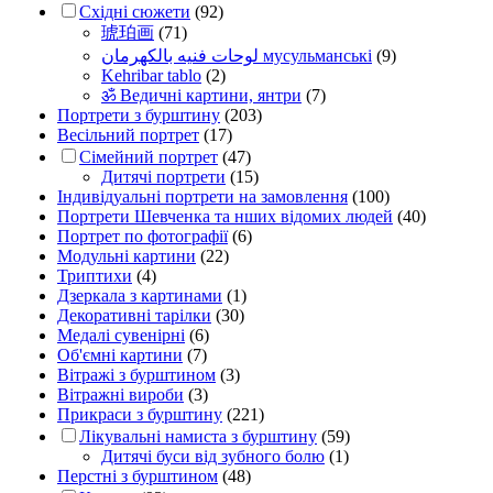
Східні сюжети
(92)
琥珀画
(71)
لوحات فنيه بالكهرمان мусульманські
(9)
Kehribar tablo
(2)
ॐ Ведичні картини, янтри
(7)
Портрети з бурштину
(203)
Весільний портрет
(17)
Сімейний портрет
(47)
Дитячі портрети
(15)
Індивідуальні портрети на замовлення
(100)
Портрети Шевченка та нших відомих людей
(40)
Портрет по фотографії
(6)
Модульні картини
(22)
Триптихи
(4)
Дзеркала з картинами
(1)
Декоративні тарілки
(30)
Медалі сувенірні
(6)
Об'ємні картини
(7)
Вітражі з бурштином
(3)
Вітражні вироби
(3)
Прикраси з бурштину
(221)
Лікувальні намиста з бурштину
(59)
Дитячі буси від зубного болю
(1)
Перстні з бурштином
(48)