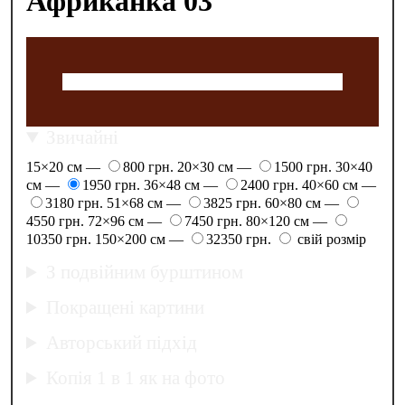
Африканка 03
Звичайні
15×20 см —
800 грн.
20×30 см —
1500 грн.
30×40
см —
1950 грн.
36×48 см —
2400 грн.
40×60 см —
3180 грн.
51×68 см —
3825 грн.
60×80 см —
4550 грн.
72×96 см —
7450 грн.
80×120 см —
10350 грн.
150×200 см —
32350 грн.
свій розмір
З подвійним бурштином
Покращені картини
Авторський підхід
Копія 1 в 1 як на фото