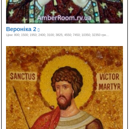
Вероніка 2
Ціни: 800; 1500; 1950; 2400; 3100; 3825; 4550; 7450; 10350;
32350 грн…