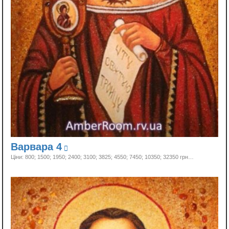
Варвара 4
Ціни: 800; 1500; 1950; 2400; 3100; 3825; 4550; 7450; 10350;
32350 грн…