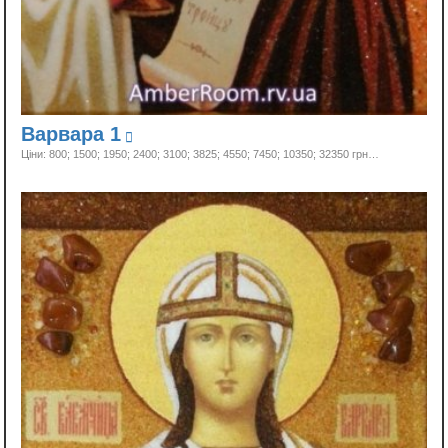
Варвара 1
Ціни: 800; 1500; 1950; 2400; 3100; 3825; 4550; 7450; 10350;
32350 грн…