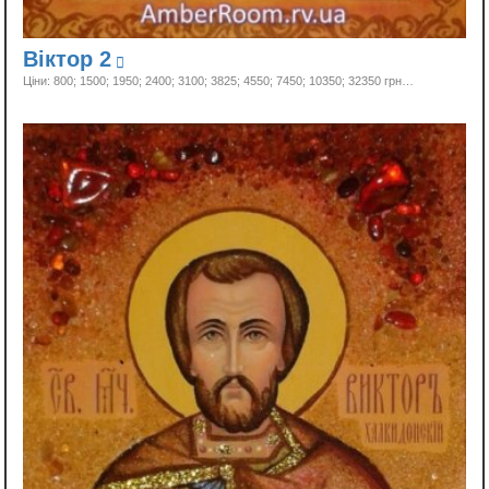
Віктор 2
Ціни: 800; 1500; 1950; 2400; 3100; 3825; 4550; 7450; 10350;
32350 грн…