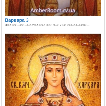
Варвара 3
Ціни: 800; 1500; 1950; 2400; 3100; 3825; 4550; 7450; 10350;
32350 грн…