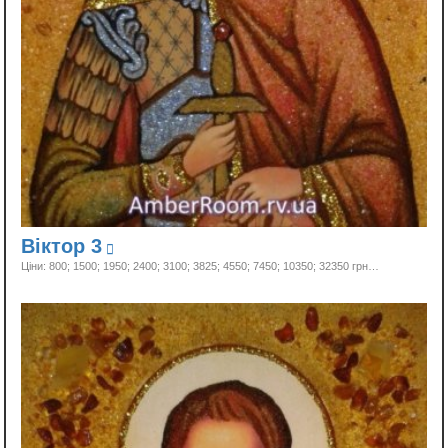
Віктор 3
Ціни: 800; 1500; 1950; 2400; 3100; 3825; 4550; 7450; 10350;
32350 грн…