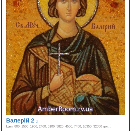
Валерій 2
Ціни: 800; 1500; 1950; 2400; 3100; 3825; 4550; 7450; 10350;
32350 грн…