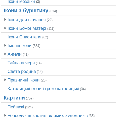
Ікони мозаїки
(3)
Ікони з бурштину
(614)
Ікони для вінчання
(22)
Ікони Божої Матері
(111)
Ікони Спасителя
(62)
Іменні ікони
(384)
Ангели
(41)
Тайна вечеря
(14)
Свята родина
(14)
Празничні ікони
(25)
Католицькі ікони і греко-католицькі
(34)
Картини
(757)
Пейзажі
(124)
Репродукції картин відомих художників
(38)