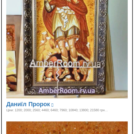
Даниїл Пророк
Ціни: 1200; 2000; 2560; 4460; 6460; 7960; 10840; 13800;
21580 грн…