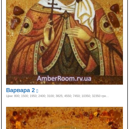
Варвара 2
Ціни: 800; 1500; 1950; 2400; 3100; 3825; 4550; 7450; 10350;
32350 грн…