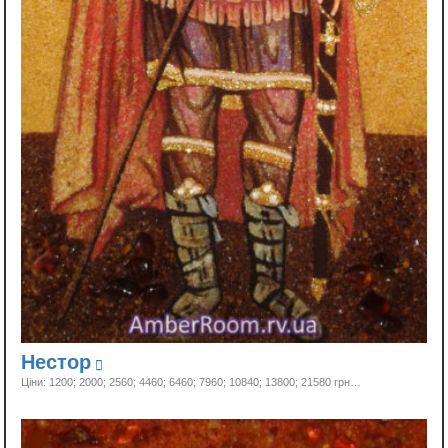
Нестор
Ціни: 1200; 2000; 2560; 4460; 6460; 7960; 10840; 13800;
21580 грн…