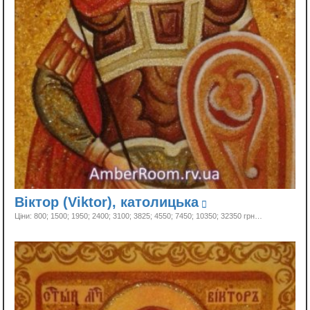
Віктор (Viktor), католицька
Ціни: 800; 1500; 1950; 2400; 3100; 3825; 4550; 7450; 10350;
32350 грн…