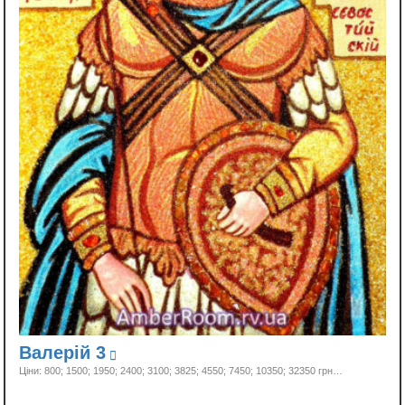
Валерій 3
Ціни: 800; 1500; 1950; 2400; 3100; 3825; 4550; 7450; 10350;
32350 грн…