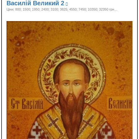
Василій Великий 2
Ціни: 800; 1500; 1950; 2400; 3100; 3825; 4550; 7450; 10350;
32350 грн…