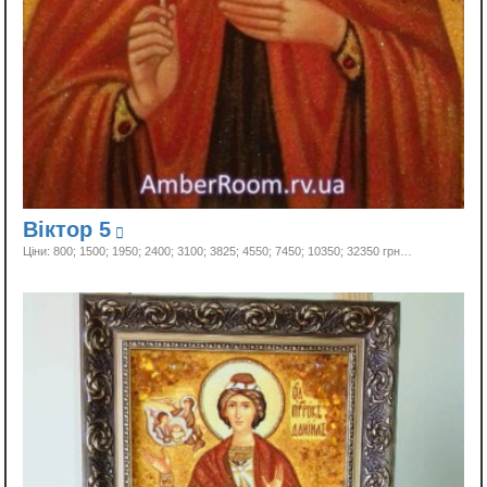
Віктор 5
Ціни: 800; 1500; 1950; 2400; 3100; 3825; 4550; 7450; 10350;
32350 грн…