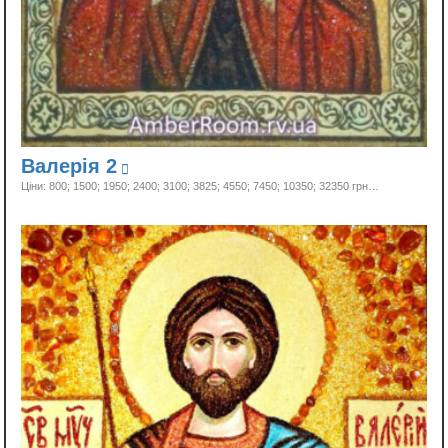
Валерія 2
Ціни: 800; 1500; 1950; 2400; 3100; 3825; 4550; 7450; 10350;
32350 грн…