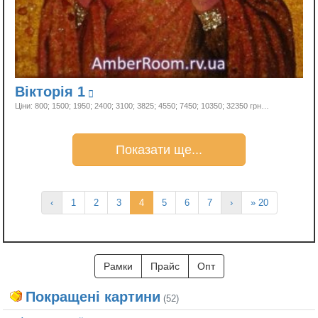
Вікторія 1
Ціни: 800; 1500; 1950; 2400; 3100; 3825; 4550; 7450; 10350;
32350 грн…
(current)
‹
1
2
3
4
5
6
7
›
» 20
Рамки
Прайс
Опт
Покращені картини
(52)