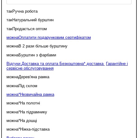
так
Ручна робота
так
Натуральний бурштин
так
Продається оптом
можна
Оплатити подарунковим сертифікатом
можна
В 2 рази більше бурштину
можна
Бурштин з фарбами
Відгуки
Доставка та оплата
Безкоштовна* доставка
Гарантійне і
сервісне обслуговування
можна
Дерев'яна рамка
можна
Під склом
можна*
Незвичайна рамка
можна*
На полотні
можна*
На підрамнику
можна*
На дошці
можна*
Ніжка-підставка