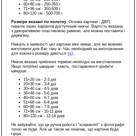
60×80 см - 250-350 г
72×96 см - 350-500 г
80×120 см - 500-700 г
Розміри вказані по полотну
. Основа картини - ДВП,
перелік інших варіантів доступнний нижче. Вартість вказана
з декоративною пластиковою рамкою, але можна поставити і
дерев'яну.
Нажаль в наявності цієї картини вже немає, але ми можемо
виготовити для Вас таку ж. Час необхідний на виготовлення
для кожного розміру дивіться
тут
.
Нижче вказані приблизні терміни необхідні на виготовлення.
Якщо потрібно швидше - кажіть, постараємося зробити
швидше.
15×20 см - 2-3 дні
20×30 см - 3-4 дні
30×40 см - 4-5 днів
36×48 см - 5-6 днів
40×60 см - 6-7 днів
51×68 см - 6-8 днів
60×80 см - 7-9 днів
72×96 см - 10-11 днів
80×120 см - 12-14 днів
Не забувайте, що це ручна робота і "ксерокопії" з фотографії
точно не буде. Але це також не означає, що картина буде
гірша...