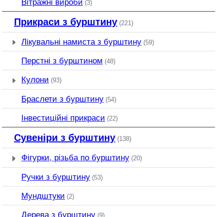
Вітражні вироби
(3)
Прикраси з бурштину
(221)
Лікувальні намиста з бурштину
(59)
Перстні з бурштином
(48)
Кулони
(93)
Браслети з бурштину
(54)
Інвестиційні прикраси
(22)
Сувеніри з бурштину
(138)
Фігурки, різьба по бурштину
(20)
Ручки з бурштину
(53)
Мундштуки
(2)
Дерева з бурштину
(9)