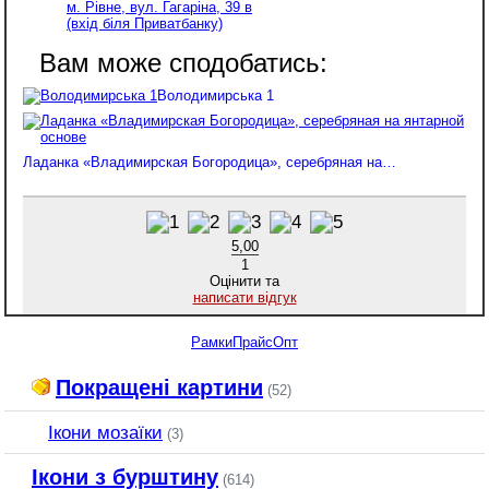
м. Рівне, вул. Гагаріна, 39 в
(вхід біля Приватбанку)
Володимирська 1
Ладанка «Владимирская Богородица», серебряная на…
5,00
1
Оцінити та
написати відгук
Рамки
Прайс
Опт
Покращені картини
(52)
Ікони мозаїки
(3)
Ікони з бурштину
(614)