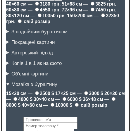
40×60 см —
3180 грн.
51×68 см —
3825 грн.
60×80 см —
4550 грн.
72×96 см —
7450 грн.
80×120 см —
10350 грн.
150×200 см —
32350
грн.
свій розмір
З подвійним бурштином
Покращені картини
Авторський підхід
Копія 1 в 1 як на фото
Об'ємні картини
Мозаїка з бурштину
15×20 см —
2500 $
17×25 см —
3000 $
20×30 см
—
4000 $
30×40 см —
6000 $
36×48 см —
8000 $
40×60 см —
10000 $
свій розмір