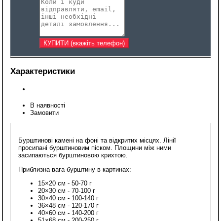
Характеристики
В наявності
Замовити
Бурштинові камені на фоні та відкритих місцях. Лінії
просипані бурштиновим піском. Площини між ними
засипаються бурштиновою крихтою.
Приблизна вага бурштину в картинах:
15×20 см - 50-70 г
20×30 см - 70-100 г
30×40 см - 100-140 г
36×48 см - 120-170 г
40×60 см - 140-200 г
51×68 см - 200-250 г