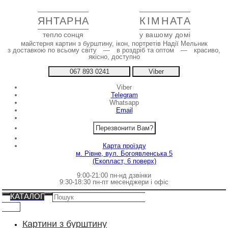
ЯНТАРНА
КІМНАТА
тепло сонця
у вашому домі
майстерня картин з бурштину, ікон, портретів Надії Мельник
з доставкою по всьому світу — в роздріб та оптом — красиво,
якісно, доступно
067 893 0241
Viber
Viber
Telegram
Whatsapp
Email
Перезвонити Вам?
Карта проїзду
м. Рівне, вул. Богоявленська 5
(Екопласт, 6 поверх)
9:00-21:00 пн-нд дзвінки
9:30-18:30 пн-пт месенджери і офіс
КАТАЛОГ
Картини з бурштину