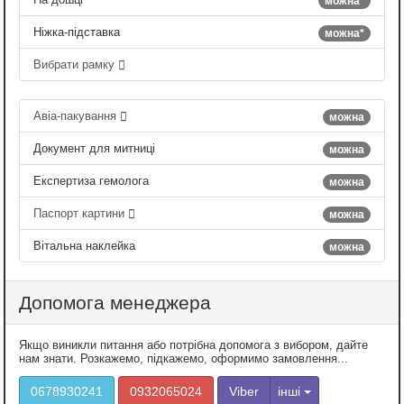
можна*
Ніжка-підставка
можна*
Вибрати рамку
Авіа-пакування
можна
Документ для митниці
можна
Експертиза гемолога
можна
Паспорт картини
можна
Вітальна наклейка
можна
Допомога менеджера
Якщо виникли питання або потрібна допомога з вибором, дайте
нам знати. Розкажемо, підкажемо, оформимо замовлення...
0678930241
0932065024
Viber
інші