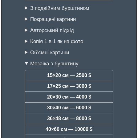
З подвійним бурштином
Покращені картини
Авторський підхід
Копія 1 в 1 як на фото
Об'ємні картини
Мозаїка з бурштину
15×20 см —
2500 $
17×25 см —
3000 $
20×30 см —
4000 $
30×40 см —
6000 $
36×48 см —
8000 $
40×60 см —
10000 $