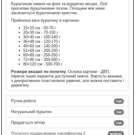
Бурштинові камені на фоні та відкритих місцях. Лінії
просипані бурштиновим піском. Площини між ними
засипаються бурштиновою крихтою.
Приблизна вага бурштину в картинах:
15×20 см - 50-70 г
20×30 см - 70-100 г
30×40 см - 100-140 г
36×48 см - 120-170 г
40×60 см - 140-200 г
51×68 см - 200-250 г
60×80 см - 250-350 г
72×96 см - 350-500 г
80×120 см - 500-700 г
Розміри вказані по полотну
. Основа картини - ДВП,
перелік інших варіантів доступнний нижче. Вартість вказана
з декоративною пластиковою рамкою, але можна поставити і
дерев'яну.
Ручна робота
так
Натуральний бурштин
так
Продається оптом
так
Оплатити подарунковим сертифікатом
можна