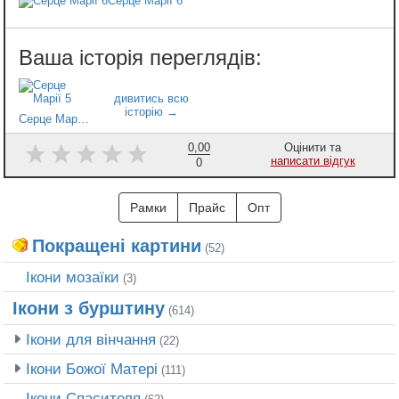
Серце Марії 6
Серце Марії 5
0,00
Оцінити та
написати відгук
0
Рамки
Прайс
Опт
Покращені картини
(52)
Ікони мозаїки
(3)
Ікони з бурштину
(614)
Ікони для вінчання
(22)
Ікони Божої Матері
(111)
Ікони Спасителя