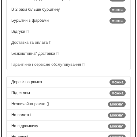
В 2 рази більше бурштину
можна
Бурштин з фарбами
можна
Відгуки
Доставка та оплата
Безкоштовна* доставка
Гарантійне і сервісне обслуговування
Дерев'яна рамка
можна
Під склом
можна
Незвичайна рамка
можна*
На полотні
можна*
На підрамнику
можна*
На дошці