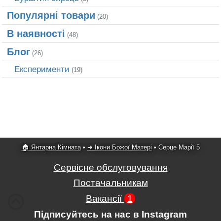
Популярні товари
(20)
В наявності
(48)
Блог
(26)
Експерименти
(19)
🏠 Янтарна Кімната
•
➜ Ікони Божої Матері
•
Серце Марії 5
Сервісне обслуговування
Постачальникам
Вакансії
1
Підписуйтесь на нас в Instagram