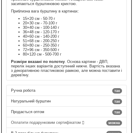
засипаються бурштиновою крихтою.
Приблизна вага бурштину в картинах:
15×20 см - 50-70 г
20×30 см - 70-100 г
30×40 см - 100-140 г
36×48 см - 120-170 г
40×60 см - 140-200 г
51×68 см - 200-250 г
60×80 см - 250-350 г
72×96 см - 350-500 г
80×120 см - 500-700 г
Розміри вказані по полотну
. Основа картини - ДВП,
перелік інших варіантів доступнний нижче. Вартість вказана
з декоративною пластиковою рамкою, але можна поставити і
дерев'яну.
Ручна робота
так
Натуральний бурштин
так
Продається оптом
так
Оплатити подарунковим сертифікатом
можна