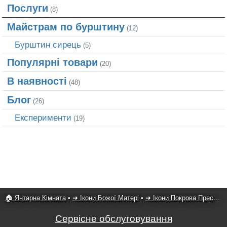
Послуги
(8)
Майстрам по бурштину
(12)
Бурштин сирець
(5)
Популярні товари
(20)
В наявності
(48)
Блог
(26)
Експерименти
(19)
🏠 Янтарна Кімната
•
➜ Ікони Божої Матері
•
➜ Ікони Покрова Пресвятої Богородиці
Сервісне обслуговування