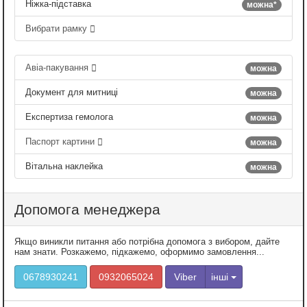
Ніжка-підставка
можна*
Вибрати рамку
Авіа-пакування
можна
Документ для митниці
можна
Експертиза гемолога
можна
Паспорт картини
можна
Вітальна наклейка
можна
Допомога менеджера
Якщо виникли питання або потрібна допомога з вибором, дайте
нам знати. Розкажемо, підкажемо, оформимо замовлення...
0678930241
0932065024
Viber
інші