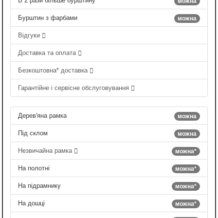
В 2 рази більше бурштину
можна
Бурштин з фарбами
можна
Відгуки
Доставка та оплата
Безкоштовна* доставка
Гарантійне і сервісне обслуговування
Дерев'яна рамка
можна
Під склом
можна
Незвичайна рамка
можна*
На полотні
можна*
На підрамнику
можна*
На дошці
можна*