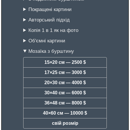
Покращені картини
Авторський підхід
Копія 1 в 1 як на фото
Об'ємні картини
Мозаїка з бурштину
15×20 см —
2500 $
17×25 см —
3000 $
20×30 см —
4000 $
30×40 см —
6000 $
36×48 см —
8000 $
40×60 см —
10000 $
свій розмір