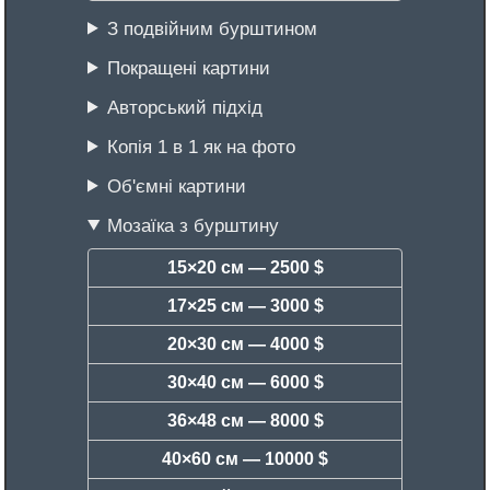
З подвійним бурштином
Покращені картини
Авторський підхід
Копія 1 в 1 як на фото
Об'ємні картини
Мозаїка з бурштину
15×20 см —
2500 $
17×25 см —
3000 $
20×30 см —
4000 $
30×40 см —
6000 $
36×48 см —
8000 $
40×60 см —
10000 $