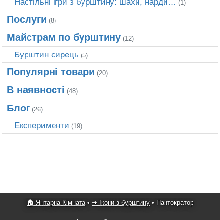
Настільні ігри з бурштину: шахи, нарди…
(1)
Послуги
(8)
Майстрам по бурштину
(12)
Бурштин сирець
(5)
Популярні товари
(20)
В наявності
(48)
Блог
(26)
Експерименти
(19)
🏠 Янтарна Кімната
•
➜ Ікони з бурштину
•
Пантократор