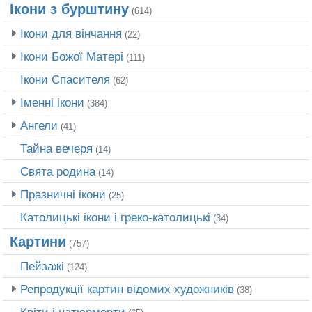
Ікони з бурштину
(614)
Ікони для вінчання
(22)
Ікони Божої Матері
(111)
Ікони Спасителя
(62)
Іменні ікони
(384)
Ангели
(41)
Тайна вечеря
(14)
Свята родина
(14)
Празничні ікони
(25)
Католицькі ікони і греко-католицькі
(34)
Картини
(757)
Пейзажі
(124)
Репродукції картин відомих художників
(38)
Квіти і натюрморти