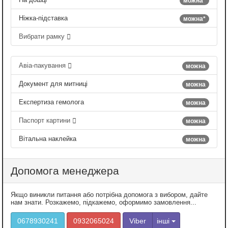
можна*
Ніжка-підставка
можна*
Вибрати рамку
Авіа-пакування
можна
Документ для митниці
можна
Експертиза гемолога
можна
Паспорт картини
можна
Вітальна наклейка
можна
Допомога менеджера
Якщо виникли питання або потрібна допомога з вибором, дайте
нам знати. Розкажемо, підкажемо, оформимо замовлення...
0678930241
0932065024
Viber
інші