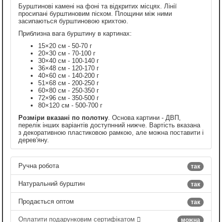
Бурштинові камені на фоні та відкритих місцях. Лінії
просипані бурштиновим піском. Площини між ними
засипаються бурштиновою крихтою.
Приблизна вага бурштину в картинах:
15×20 см - 50-70 г
20×30 см - 70-100 г
30×40 см - 100-140 г
36×48 см - 120-170 г
40×60 см - 140-200 г
51×68 см - 200-250 г
60×80 см - 250-350 г
72×96 см - 350-500 г
80×120 см - 500-700 г
Розміри вказані по полотну
. Основа картини - ДВП,
перелік інших варіантів доступнний нижче. Вартість вказана
з декоративною пластиковою рамкою, але можна поставити і
дерев'яну.
Ручна робота
так
Натуральний бурштин
так
Продається оптом
так
Оплатити подарунковим сертифікатом
можна