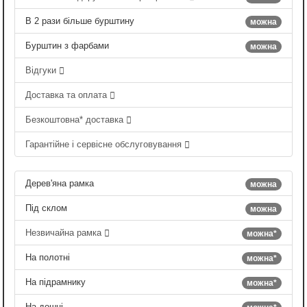
В 2 рази більше бурштину
можна
Бурштин з фарбами
можна
Відгуки
Доставка та оплата
Безкоштовна* доставка
Гарантійне і сервісне обслуговування
Дерев'яна рамка
можна
Під склом
можна
Незвичайна рамка
можна*
На полотні
можна*
На підрамнику
можна*
На дошці