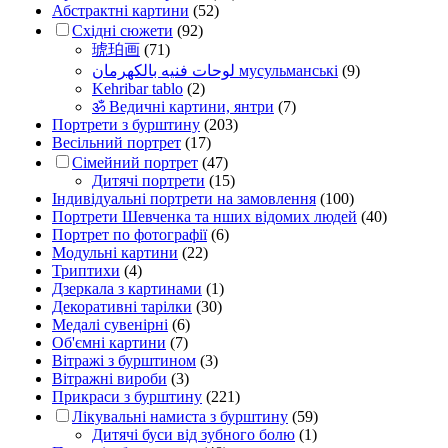
Абстрактні картини
(52)
Східні сюжети
(92)
琥珀画
(71)
لوحات فنيه بالكهرمان мусульманські
(9)
Kehribar tablo
(2)
ॐ Ведичні картини, янтри
(7)
Портрети з бурштину
(203)
Весільний портрет
(17)
Сімейний портрет
(47)
Дитячі портрети
(15)
Індивідуальні портрети на замовлення
(100)
Портрети Шевченка та нших відомих людей
(40)
Портрет по фотографії
(6)
Модульні картини
(22)
Триптихи
(4)
Дзеркала з картинами
(1)
Декоративні тарілки
(30)
Медалі сувенірні
(6)
Об'ємні картини
(7)
Вітражі з бурштином
(3)
Вітражні вироби
(3)
Прикраси з бурштину
(221)
Лікувальні намиста з бурштину
(59)
Дитячі буси від зубного болю
(1)