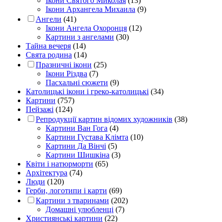
Ікони Святого Миколая
(13)
Ікони Архангела Михаила
(9)
Ангели
(41)
Ікони Ангела Охоронця
(12)
Картини з ангелами
(30)
Тайна вечеря
(14)
Свята родина
(14)
Празничні ікони
(25)
Ікони Різдва
(7)
Пасхальні сюжети
(9)
Католицькі ікони і греко-католицькі
(34)
Картини
(757)
Пейзажі
(124)
Репродукції картин відомих художників
(38)
Картини Ван Гога
(4)
Картини Густава Клімта
(10)
Картини Да Вінчі
(5)
Картини Шишкіна
(3)
Квіти і натюрморти
(65)
Архітектура
(74)
Люди
(120)
Герби, логотипи і карти
(69)
Картини з тваринами
(202)
Домашні улюбленці
(7)
Християнські картини
(22)