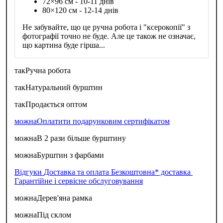
72×96 см - 10-11 днів
80×120 см - 12-14 днів
Не забувайте, що це ручна робота і "ксерокопії" з
фотографії точно не буде. Але це також не означає,
що картина буде гірша...
так
Ручна робота
так
Натуральний бурштин
так
Продається оптом
можна
Оплатити подарунковим сертифікатом
можна
В 2 рази більше бурштину
можна
Бурштин з фарбами
Відгуки
Доставка та оплата
Безкоштовна* доставка
Гарантійне і сервісне обслуговування
можна
Дерев'яна рамка
можна
Під склом