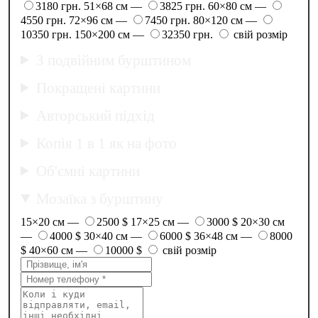
3180 грн.
51×68 см —
3825 грн.
60×80 см —
4550 грн.
72×96 см —
7450 грн.
80×120 см —
10350 грн.
150×200 см —
32350 грн.
свій розмір
З подвійним бурштином
Покращені картини
Авторський підхід
Копія 1 в 1 як на фото
Об'ємні картини
Мозаїка з бурштину
15×20 см —
2500 $
17×25 см —
3000 $
20×30 см
—
4000 $
30×40 см —
6000 $
36×48 см —
8000
$
40×60 см —
10000 $
свій розмір