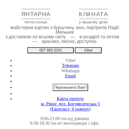
ЯНТАРНА
КІМНАТА
тепло сонця
у вашому домі
майстерня картин з бурштину, ікон, портретів Надії
Мельник
з доставкою по всьому світу — в роздріб та оптом
— красиво, якісно, доступно
067 893 0241
Viber
Viber
Telegram
Whatsapp
Email
Перезвонити Вам?
Карта проїзду
м. Рівне, вул. Богоявленська 5
(Екопласт, 6 поверх)
9:00-21:00 пн-нд дзвінки
9:30-18:30 пн-пт месенджери і офіс