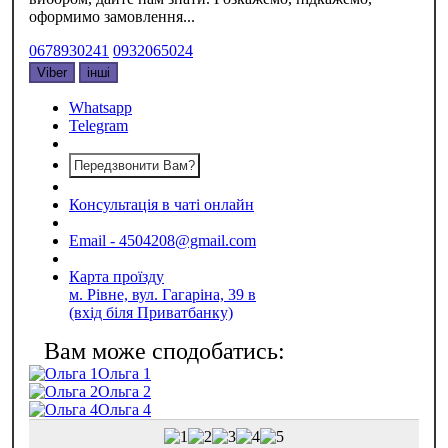
оформимо замовлення...
0678930241
0932065024
Viber
інші
Whatsapp
Telegram
Передзвонити Вам?
Консультація в чаті онлайн
Email - 4504208@gmail.com
Карта проїзду
м. Рівне, вул. Гагаріна, 39 в
(вхід біля Приватбанку)
Ольга 1
Ольга 2
Ольга 4