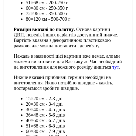
51×68 см - 200-250 г
60×80 см - 250-350 г
72×96 см - 350-500 г
80×120 см - 500-700 г
Розміри вказані по полотну
. Основа картини -
ДВП, перелік інших варіантів доступнний нижче.
Вартість вказана з декоративною пластиковою
рамкою, але можна поставити і дерев'яну.
Нажаль в наявності цієї картини вже немає, але ми
можемо виготовити для Вас таку ж. Час необхідний
на виготовлення для кожного розміру дивіться
тут
.
Нижче вказані приблизні терміни необхідні на
виготовлення. Якщо потрібно швидше - кажіть,
постараємося зробити швидше.
15×20 см - 2-3 дні
20×30 см - 3-4 дні
30×40 см - 4-5 днів
36×48 см - 5-6 днів
40×60 см - 6-7 днів
51×68 см - 6-8 днів
60×80 см - 7-9 днів