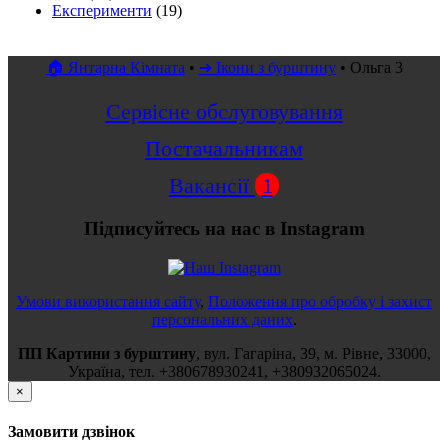
Експерименти
(19)
🏠 Янтарна Кімната
•
➜ Ікони з бурштину
•
Ольга 3
Сервісне обслуговування
Постачальникам
Вакансії
1
Підписуйтесь на нас в Instagram
Умови використання сайту
,
Положення про обробку і захист
персональних даних
.
ПП Картини з бурштину
,
вул.
Гагаріна, 39
, м.
Рівне
,
33000
,
Україна
, тел.
+380678930241
,
+380932065024
.
×
Замовити дзвінок