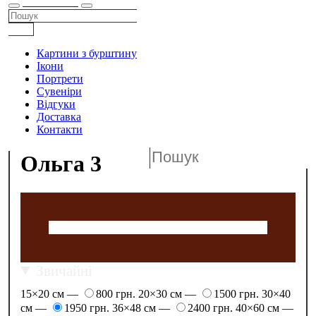
КАТАЛОГ
Картини з бурштину
Ікони
Портрети
Сувеніри
Відгуки
Доставка
Контакти
Ольга 3
Звичайні
15×20 см —
800 грн.
20×30 см —
1500 грн.
30×40
см —
1950 грн.
36×48 см —
2400 грн.
40×60 см —