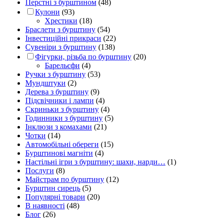
Перстні з бурштином
(48)
Кулони
(93)
Хрестики
(18)
Браслети з бурштину
(54)
Інвестиційні прикраси
(22)
Сувеніри з бурштину
(138)
Фігурки, різьба по бурштину
(20)
Барельєфи
(4)
Ручки з бурштину
(53)
Мундштуки
(2)
Дерева з бурштину
(9)
Підсвічники і лампи
(4)
Скриньки з бурштину
(4)
Годинники з бурштину
(5)
Інклюзи з комахами
(21)
Чотки
(14)
Автомобільні обереги
(15)
Бурштинові магніти
(4)
Настільні ігри з бурштину: шахи, нарди…
(1)
Послуги
(8)
Майстрам по бурштину
(12)
Бурштин сирець
(5)
Популярні товари
(20)
В наявності
(48)
Блог
(26)