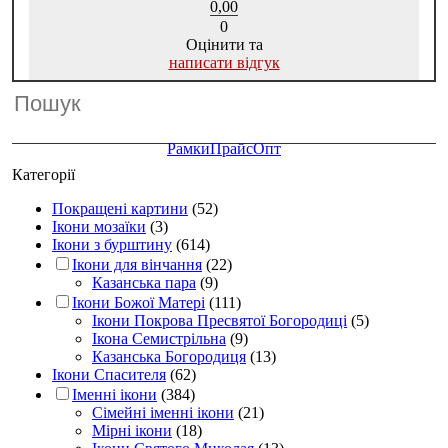
0,00
0
Оцінити та
написати відгук
Рамки
Прайс
Опт
Категорії
Покращені картини
(52)
Ікони мозаїки
(3)
Ікони з бурштину
(614)
Ікони для вінчання
(22)
Казанська пара
(9)
Ікони Божої Матері
(111)
Ікони Покрова Пресвятої Богородиці
(5)
Ікона Семистрільна
(9)
Казанська Богородиця
(13)
Ікони Спасителя
(62)
Іменні ікони
(384)
Сімейні іменні ікони
(21)
Мірні ікони
(18)