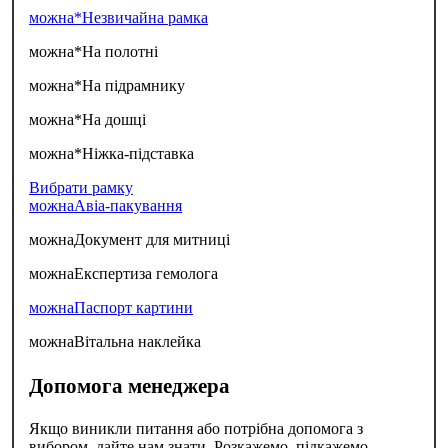
можна*
Незвичайна рамка
можна*
На полотні
можна*
На підрамнику
можна*
На дошці
можна*
Ніжка-підставка
Вибрати рамку
можна
Авіа-пакування
можна
Документ для митниці
можна
Експертиза гемолога
можна
Паспорт картини
можна
Вітальна наклейка
Допомога менеджера
Якщо виникли питання або потрібна допомога з
вибором, дайте нам знати. Розкажемо, підкажемо,